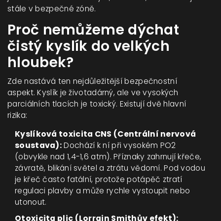
stále v bezpečné zóně.
Proč nemůžeme dýchat
čistý kyslík do velkých
hloubek?
Zde nastává ten nejdůležitější bezpečnostní
aspekt. Kyslík je životadárný, ale ve vysokých
parciálních tlacích je toxický. Existují dvě hlavní
rizika:
Kyslíková toxicita CNS (Centrální nervová
soustava):
Dochází k ní při vysokém PO2
(obvykle nad 1,4-1,6 atm). Příznaky zahrnují křeče,
závratě, blikání světel a ztrátu vědomí. Pod vodou
je křeč často fatální, protože potápěč ztratí
regulaci plavby a může rychle vystoupit nebo
utonout.
Otoxicita plic (Lorrain Smithův efekt):