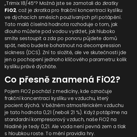
„Trimix 18/45“? Možná jste se zamotali do zkratky
FiO2
, což je
zkratka pro frakční koncentraci kyslíku
ve dýchacích směsích používaných při potápění
.
Tato malá číselná hodnota rozhoduje o tom, jak
dlouho můžete pod vodou vydržet, jak hluboko
smíte sestoupit a zda po ponoru půjdete domů
spát, nebo budete bohatnout na decompression
sickness (DCS). Zní to složitě, ale ve skutečnosti jde
jen o pochopení jednoho klíčového parametru: kolik
kyslíku právě dýcháte.
Co přesně znamená FiO2?
Pojem FiO2 pochází z medicíny, kde označuje
frakční koncentraci kyslíku ve vzduchu, který
pacient dýchá. V běžném atmosférickém vzduchu
je tato hodnota 0,21 (neboli 21 %). Když potápíme na
standardní kompresorový vzduch, naše FiO2 na
hladině je tedy 0,21. Ale voda není pevná zem a tlak
s hloubkou roste. To mění pravidla hry.