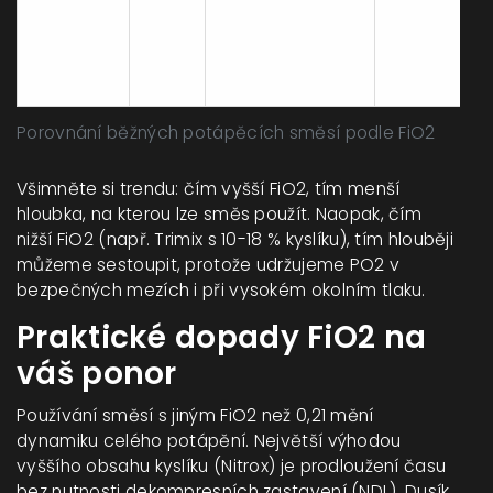
100
hyperbarická
Oxygen
~6 m
%
komora, velmi
(100%)
mělčí deko
stopy
Porovnání běžných potápěcích směsí podle FiO2
Všimněte si trendu: čím vyšší FiO2, tím menší
hloubka, na kterou lze směs použít. Naopak, čím
nižší FiO2 (např. Trimix s 10-18 % kyslíku), tím hlouběji
můžeme sestoupit, protože udržujeme PO2 v
bezpečných mezích i při vysokém okolním tlaku.
Praktické dopady FiO2 na
váš ponor
Používání směsí s jiným FiO2 než 0,21 mění
dynamiku celého potápění. Největší výhodou
vyššího obsahu kyslíku (Nitrox) je prodloužení času
bez nutnosti dekompresních zastavení (NDL). Dusík