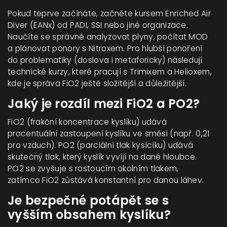
Pokud teprve začínáte, začněte kursem Enriched Air
Diver (EANx) od PADI, SSI nebo jiné organizace.
Naučíte se správně analyzovat plyny, počítat MOD
a plánovat ponory s Nitroxem. Pro hlubší ponoření
do problematiky (doslova i metaforicky) následují
technické kurzy, které pracují s Trimixem a Helioxem,
kde je správa FiO2 ještě složitější a důležitější.
Jaký je rozdíl mezi FiO2 a PO2?
FiO2 (frakční koncentrace kyslíku) udává
procentuální zastoupení kyslíku ve směsi (např. 0,21
pro vzduch). PO2 (parciální tlak kysícíku) udává
skutečný tlak, který kyslík vyvíjí na dané hloubce.
PO2 se zvyšuje s rostoucím okolním tlakem,
zatímco FiO2 zůstává konstantní pro danou láhev.
Je bezpečné potápět se s
vyšším obsahem kyslíku?