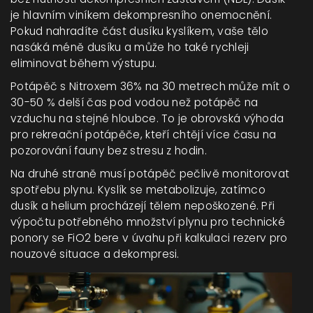
je hlavním viníkem dekompresního onemocnění.
Pokud nahradíte část dusíku kyslíkem, vaše tělo
nasáká méně dusíku a může ho také rychleji
eliminovat během výstupu.
Potápěč s Nitroxem 36% na 30 metrech může mít o
30-50 % delší čas pod vodou než potápěč na
vzduchu na stejné hloubce. To je obrovská výhoda
pro rekreační potápěče, kteří chtějí více času na
pozorování fauny bez stresu z hodin.
Na druhé straně musí potápěč pečlivě monitorovat
spotřebu plynu. Kyslík se metabolizuje, zatímco
dusík a helium procházejí tělem nepoškozené. Při
výpočtu potřebného množství plynu pro technické
ponory se FiO2 bere v úvahu při kalkulaci rezerv pro
nouzové situace a dekompresi.