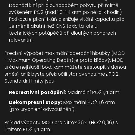
Dochází k ní při dlouhodobém pobytu při mírně
zvýšeném PO2 (nad 1,0-1,4 atm po několik hodin).
Poškozuje plicní tkáň a snižuje vitální kapacitu plic.
Je méně akutní než CNS toxicita, ale u
technických potápěčů při dlouhých ponorech
relevantní.
Precizní výpočet maximální operační hloubky (MOD
- Maximum Operating Depth) je proto klíčový. MOD
určuje nejhlubší bod, kam můžete sestoupit s danou
směsí, aniž byste překročili stanovenou mez PO2.
Standardní limity jsou:
Recreativní potápění:
Maximální PO2 1,4 atm.
Dekompresní stopy:
Maximální PO2 1,6 atm
(pro urychlení odvzdušnění).
Příklad výpočtu MOD pro Nitrox 36% (FiO2 0,36) s
limitem PO2 1,4 atm: