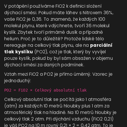
V potápění používáme FiO2 k definici složení
dýchací směsi. Pokud máte láhev s Nitroxem 36%,
vaše FiO2 je 0,36. To znamená, že každých 100
molekul plynu, které vdýchnete, tvoří 36 molekul
kyslík. Zbytek tvoří primárně dusík a případně
helium. Proč je to důležité? Protože lidské tělo
nereaguje na celkový tlak plynu, ale na
parciální
tlak kyslíku
(PO2), což je
tlak, který by vyvíjel
pouze kyslík, pokud by byl sám obsažen v objemu
dýchací směsi za daných podmínek
.
Vztah mezi FiO2 a PO2 je přímo úměrný. Vzorec je
jednoduchý:
PO2 = FiO2 × Celkový absolutní tlak
Celkový absolutní tlak se počítá jako 1 atmosféra
(atm) za každých 10 metrů hloubky plus 1 atm za
atmosférický tlak na hladině. Na 10 metrů hloubky je
celkový tlak 2 atm. Při dýchání vzduchu (FiO2 0,21)
je váš PO2 na 10 m rovný 0,21 × 2 = 0,42 atm. To je