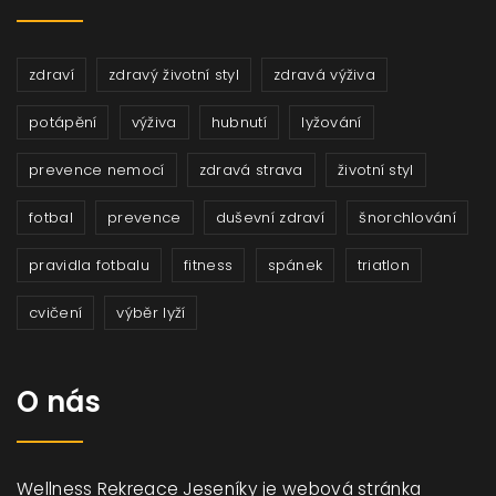
zdraví
zdravý životní styl
zdravá výživa
potápění
výživa
hubnutí
lyžování
prevence nemocí
zdravá strava
životní styl
fotbal
prevence
duševní zdraví
šnorchlování
pravidla fotbalu
fitness
spánek
triatlon
cvičení
výběr lyží
O nás
Wellness Rekreace Jeseníky je webová stránka