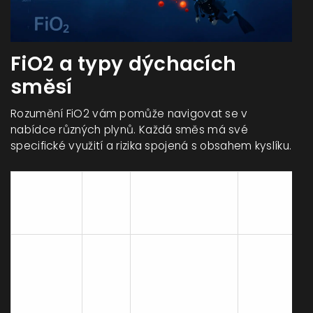
FiO2 a typy dýchacích
směsí
Rozumění FiO2 vám pomůže navigovat se v
nabídce různých plynů. Každá směs má své
specifické využití a rizika spojená s obsahem kyslíku.
Typická
FiO2
Směs
Hlavní použití
MOD (pro
(%)
PO2 1.4)
~67 m
Recreativní
(teoreticky,
Air
21 %
potápění do 40
ale
(Vzduch)
m
limitován