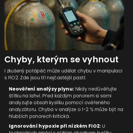
Chyby, kterým se vyhnout
I zkušený potápěč může udělat chybu v manipulaci
s FiO2. Zde jsou tři nejčastější pastí:
Neověření analýzy plynu:
Nikdy nedůvěřujte
štítku na lahvi. Před každým ponorem si sami
analyzujte obsah kyslíku pomocí ověřeného
analyzátoru. Chyba v analýze o 1-2 % může být na
hlubších ponorech kritická.
Ignorování hypoxie při nízkém FiO2:
U
technických směsí s nízkým obsahem kyslíku