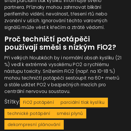
snížili parciální tlak kyslíku. Informujte svého
partnera. Příznaky mohou zahrnovat blikání
periferního vidění, nevolnost, třesení rtů nebo
zvonění v uších. Ignorování těchto varovných
signálů může vést k křečím a ztrátě vědomí.
Proč techničtí potápěči
používají směsi s nízkým FiO2?
Při velkých hloubkách by i normální obsah kyslíku (21
%) vedl k extrémně vysokému PO2 a rychlému
nástupu toxicity. Snížením FiO2 (např. na 10-18 %)
mohou techničtí potápěči sestoupit na 60+ metrů
a stále udržet PO2 v bezpečných mezích pro
centrální nervovou soustavu.
Štítky:
FiO2 potápění
parciální tlak kyslíku
technické potápění
směsi plynů
dekompresní plánování