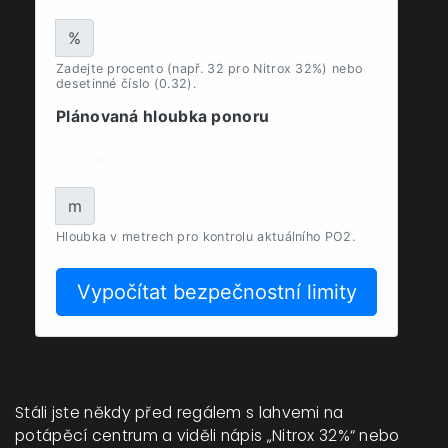
%
Zadejte procento (např. 32 pro Nitrox 32%) nebo
desetinné číslo (0.32).
Plánovaná hloubka ponoru
m
Hloubka v metrech pro kontrolu aktuálního PO2.
Vypočítat bezpečnostní limity
Stáli jste někdy před regálem s lahvemi na
potápěcí centrum a viděli nápis „Nitrox 32%“ nebo