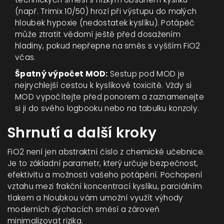
(např. Trimix 10/50) hrozí při výstupu do malých
hloubek hypoxie (nedostatek kyslíku). Potápěč
může ztratit vědomí ještě před dosažením
hladiny, pokud nepřepne na směs s vyšším FiO2
včas.
Špatný výpočet MOD:
Sestup pod MOD je
nejrychlejší cestou k kyslíkové toxicitě. Vždy si
MOD vypočítejte před ponorem a zaznamenejte
si ji do svého logbooku nebo na tabulku konzoly.
Shrnutí a další kroky
FiO2 není jen abstraktní číslo z chemické učebnice.
Je to základní parametr, který určuje bezpečnost,
efektivitu a možnosti vašeho potápění. Pochopení
vztahu mezi frakční koncentrací kyslíku, parciálním
tlakem a hloubkou vám umožní využít výhody
moderních dýchacích směsí a zároveň
minimalizovat rizika.