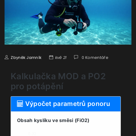
Zbyněk Jamník
kvě 21
0 Komentáře
Kalkulačka MOD a PO2
pro potápění
Výpočet parametrů ponoru
Obsah kyslíku ve směsi (FiO2)