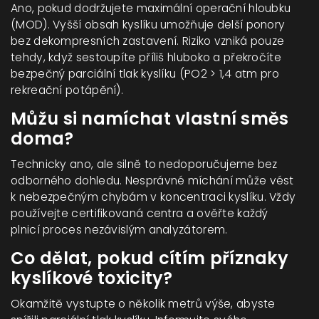
Ano, pokud dodržujete maximální operační hloubku
(MOD). Vyšší obsah kyslíku umožňuje delší ponory
bez dekompresních zastavení. Riziko vzniká pouze
tehdy, když sestoupíte příliš hluboko a překročíte
bezpečný parciální tlak kyslíku (PO2 > 1,4 atm pro
rekreační potápění).
Můžu si namíchat vlastní směs
doma?
Technicky ano, ale silně to nedoporučujeme bez
odborného dohledu. Nesprávné míchání může vést
k nebezpečným chybám v koncentraci kyslíku. Vždy
používejte certifikovaná centra a ověřte každý
plnicí proces nezávislým analyzátorem.
Co dělat, pokud cítím příznaky
kyslíkové toxicity?
Okamžitě vystupte o několik metrů výše, abyste