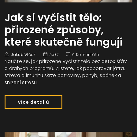
Jak si vyčistit tělo:
přirozené způsoby,
které skutečně fungují
Jakub Vlček
led 1
0 Komentáře
Naučte se, jak přirozeně vyčistit tělo bez detox šťáv
a drahých programů. Zjistěte, jak podporovat játra,
střeva a imunitu skrze potraviny, pohyb, spánek a
snížení stresu.
Více detailů