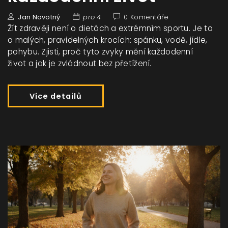
Jan Novotný
pro 4
0 Komentáře
Žít zdravěji není o dietách a extrémním sportu. Je to
o malých, pravidelných krocích: spánku, vodě, jídle,
pohybu. Zjisti, proč tyto zvyky mění každodenní
život a jak je zvládnout bez přetížení.
Více detailů