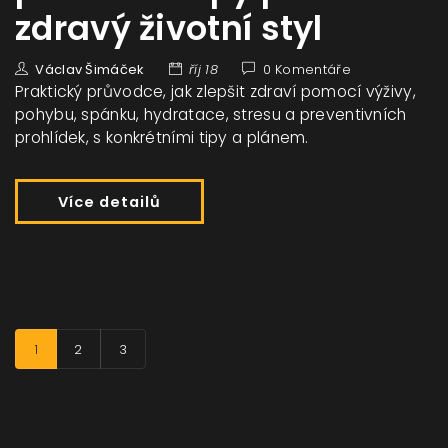
zdravý životní styl
Václav Šimáček
říj 18
0 Komentáře
Praktický průvodce, jak zlepšit zdraví pomocí výživy,
pohybu, spánku, hydratace, stresu a preventivních
prohlídek, s konkrétními tipy a plánem.
Více detailů
1
2
3