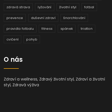
zdravá strava
lyžování
životní styl
fotbal
prevence
duševní zdraví
šnorchlování
pravidla fotbalu
fitness
spánek
triatlon
cvičení
pohyb
O nás
Zdraví a wellness, Zdravý životní styl, Zdraví a životní
styl, Zdravá výživa