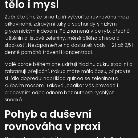
tělo i mysl
Začněte tím, že si na talíři vytvoříte rovnováhu mezi
bílkovinami, zdravými tuky a sacharidy s nízkým
glykemickým indexem. To znamená více ryb, ořechů,
luštěnin a listové zeleniny, méně bílého chleba a
sladkostí. Nezapomeňte na dostatek vody – 2 l až 2,5 l
denně pomáhá trávení i koncentraci.
Malé porce během dne udržují hladinu cukru stabilní a
zabraňují přejídání. Pokud máte málo času, připravte
si jídlo dopředu: například quinoa se zeleninou a
kuřecím masem. Taková „obalka“ vás provede i
pracovním odpolednem bez nutnosti rychlých
snacků.
Pohyb a duševní
rovnováha v praxi