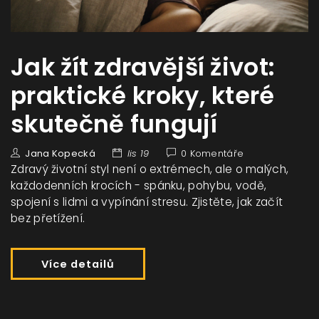
Jak žít zdravější život:
praktické kroky, které
skutečně fungují
Jana Kopecká
lis 19
0 Komentáře
Zdravý životní styl není o extrémech, ale o malých,
každodenních krocích - spánku, pohybu, vodě,
spojení s lidmi a vypínání stresu. Zjistěte, jak začít
bez přetížení.
Více detailů