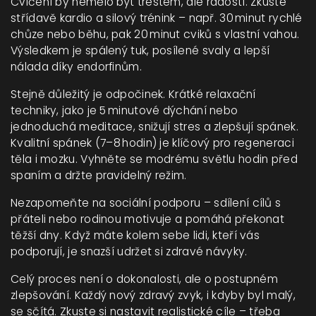
Cvičení by nemělo být trestem, ale radostí. Zkuste
střídavě kardio a silový trénink – např. 30 minut rychlé
chůze nebo běhu, pak 20 minut cviků s vlastní vahou.
Výsledkem je spálený tuk, posílené svaly a lepší
nálada díky endorfinům.
Stejně důležitý je odpočinek. Krátké relaxační
techniky, jako je 5 minutové dýchání nebo
jednoduchá meditace, snižují stres a zlepšují spánek.
Kvalitní spánek (7–8 hodin) je klíčový pro regeneraci
těla i mozku. Vyhněte se modrému světlu hodin před
spaním a držte pravidelný režim.
Nezapomeňte na sociální podporu – sdílení cílů s
přáteli nebo rodinou motivuje a pomáhá překonat
těžší dny. Když máte kolem sebe lidi, kteří vás
podporují, je snazší udržet si zdravé návyky.
Celý proces není o dokonalosti, ale o postupném
zlepšování. Každý nový zdravý zvyk, i kdyby byl malý,
se sčítá. Zkuste si nastavit realistické cíle – třeba