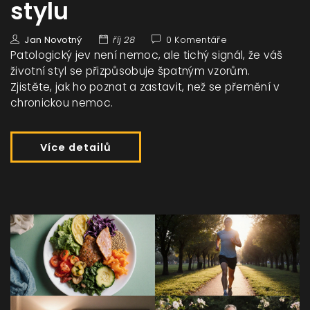
stylu
Jan Novotný
říj 28
0 Komentáře
Patologický jev není nemoc, ale tichý signál, že váš
životní styl se přizpůsobuje špatným vzorům.
Zjistěte, jak ho poznat a zastavit, než se přemění v
chronickou nemoc.
Více detailů