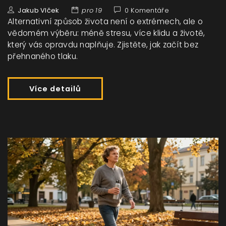
Jakub Vlček
pro 19
0 Komentáře
Alternativní způsob života není o extrémech, ale o
vědomém výběru: méně stresu, více klidu a životě,
který vás opravdu naplňuje. Zjistěte, jak začít bez
přehnaného tlaku.
Více detailů