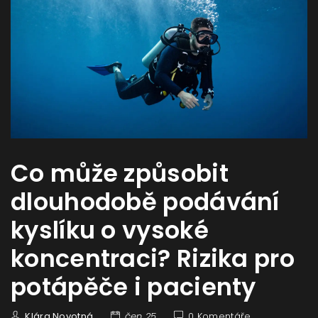
Co může způsobit
dlouhodobě podávání
kyslíku o vysoké
koncentraci? Rizika pro
potápěče i pacienty
Klára Novotná
čen 25
0 Komentáře