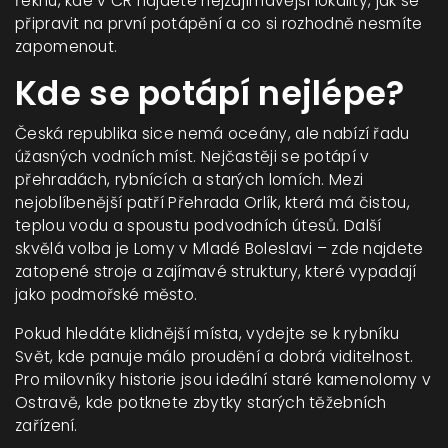
řeknu, kde v ČR najdete nejzajímavější lokality, jak se
připravit na první potápění a co si rozhodně nesmíte
zapomenout.
Kde se potápí nejlépe?
Česká republika sice nemá oceány, ale nabízí řadu
úžasných vodních míst. Nejčastěji se potápí v
přehradách, rybnících a starých lomích. Mezi
nejoblíbenější patří Přehrada Orlík, která má čistou,
teplou vodu a spoustu podvodních útesů. Další
skvělá volba je Lomy v Mladé Boleslavi – zde najdete
zatopené stroje a zajímavé struktury, které vypadají
jako podmořské město.
Pokud hledáte klidnější místa, vydejte se k rybníku
Svět, kde panuje málo proudění a dobrá viditelnost.
Pro milovníky historie jsou ideální staré kamenolomy v
Ostravě, kde potknete zbytky starých těžebních
zařízení.