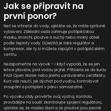
Jak se připravit na
první ponor?
Než se vrhnete do vody, ujistěte se, že máte správné
vybavení. Základní sada zahrnuje potápěčskou
masku, šnorchl, ploutve a suchý nebo mokrý oblek
podle teploty vody. Důležitá je také regulátor a
kompresor, ale ty si můžete zapůjčit v potápěčském
centru.
Nezapomeňte na výcvik – i když vypadá, že se jen
lehce plavete, pod vodou je jiné. Přihlaste se do kurzu
PADI Open Water nebo jiného uznávaného certifikátu.
Kurz vás naučí, jak dýchat pod vodou, kontrolovat
stoupání a potápění v páru i samostatně.
Po výcviku vždy prověřte svůj výstroj. Kontrolu
provádějte na souši: zkontrolujte spojení regulátoru,
ujistěte se, že maska těsní a že ploutve jsou pevně