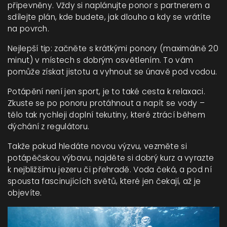
připevněny. Vždy si naplánujte ponor s partnerem a
sdílejte plán, kde budete, jak dlouho a kdy se vrátíte
na povrch.
Nejlepší tip: začněte s krátkými ponory (maximálně 20
minut) v místech s dobrým osvětlením. To vám
pomůže získat jistotu a vyhnout se únavě pod vodou.
Potápění není jen sport, je to také cesta k relaxaci.
Zkuste se po ponoru protáhnout a napít se vody –
tělo tak rychleji doplní tekutiny, které ztrácí během
dýchání z regulátoru.
Takže pokud hledáte novou výzvu, vezměte si
potápěčskou výbavu, najděte si dobrý kurz a vyrazte
k nejbližšímu jezeru či přehradě. Voda čeká, a pod ní
spousta fascinujících světů, které jen čekají, až je
objevíte.