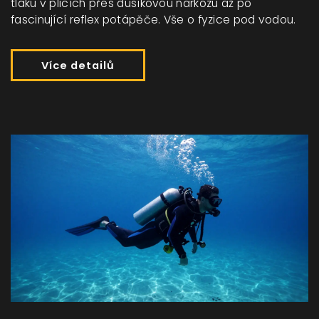
tlaku v plicích přes dusíkovou narkózu až po
fascinující reflex potápěče. Vše o fyzice pod vodou.
Více detailů