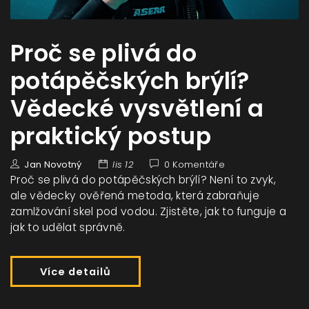
Proč se plivá do
potápěčských brýlí?
Vědecké vysvětlení a
praktický postup
Jan Novotný
lis 12
0 Komentáře
Proč se plivá do potápěčských brýlí? Není to zvyk,
ale vědecky ověřená metoda, která zabraňuje
zamlžování skel pod vodou. Zjistěte, jak to funguje a
jak to udělat správně.
Více detailů