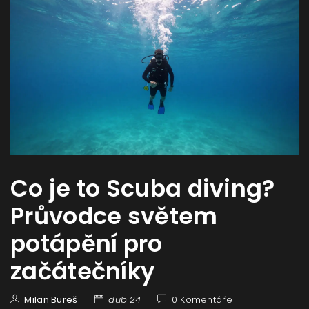
Co je to Scuba diving?
Průvodce světem
potápění pro
začátečníky
Milan Bureš
dub 24
0 Komentáře