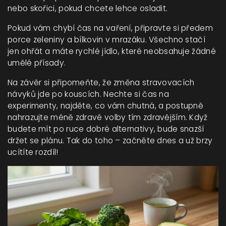
nebo skořici, pokud chcete lehce osladit.
Pokud vám chybí čas na vaření, připravte si předem
porce zeleniny a bílkovin v mrazáku. Všechno stačí
jen ohřát a máte rychlé jídlo, které neobsahuje žádné
umělé přísady.
Na závěr si připomeňte, že změna stravovacích
návyků jde po kouscích. Nechte si čas na
experimenty, najděte, co vám chutná, a postupně
nahrazujte méně zdravé volby tím zdravějším. Když
budete mít po ruce dobré alternativy, bude snazší
držet se plánu. Tak do toho – začněte dnes a už brzy
ucítíte rozdíl!