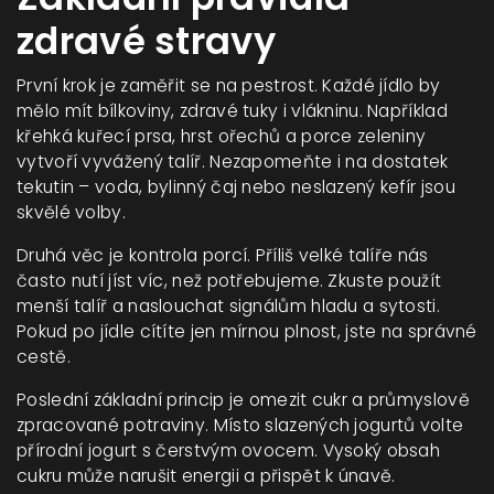
zdravé stravy
První krok je zaměřit se na pestrost. Každé jídlo by
mělo mít bílkoviny, zdravé tuky i vlákninu. Například
křehká kuřecí prsa, hrst ořechů a porce zeleniny
vytvoří vyvážený talíř. Nezapomeňte i na dostatek
tekutin – voda, bylinný čaj nebo neslazený kefír jsou
skvělé volby.
Druhá věc je kontrola porcí. Příliš velké talíře nás
často nutí jíst víc, než potřebujeme. Zkuste použít
menší talíř a naslouchat signálům hladu a sytosti.
Pokud po jídle cítíte jen mírnou plnost, jste na správné
cestě.
Poslední základní princip je omezit cukr a průmyslově
zpracované potraviny. Místo slazených jogurtů volte
přírodní jogurt s čerstvým ovocem. Vysoký obsah
cukru může narušit energii a přispět k únavě.