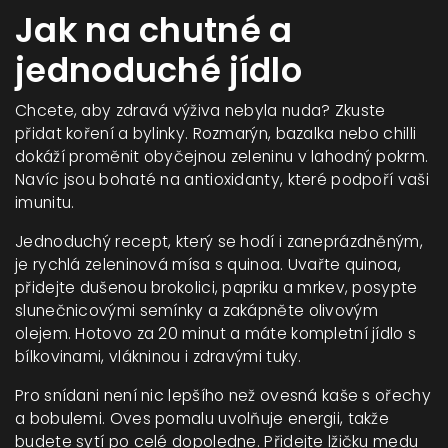
Jak na chutné a
jednoduché jídlo
Chcete, aby zdravá výživa nebyla nuda? Zkuste
přidat koření a bylinky. Rozmarýn, bazalka nebo chilli
dokáží proměnit obyčejnou zeleninu v lahodný pokrm.
Navíc jsou bohaté na antioxidanty, které podpoří vaši
imunitu.
Jednoduchý recept, který se hodí i zaneprázdněným,
je rychlá zeleninová mísa s quinoa. Uvařte quinoa,
přidejte dušenou brokolici, papriku a mrkev, posypte
slunečnicovými semínky a zakápněte olivovým
olejem. Hotovo za 20 minut a máte kompletní jídlo s
bílkovinami, vlákninou i zdravými tuky.
Pro snídani není nic lepšího než ovesná kaše s ořechy
a bobulemi. Oves pomalu uvolňuje energii, takže
budete sytí po celé dopoledne. Přidejte lžičku medu