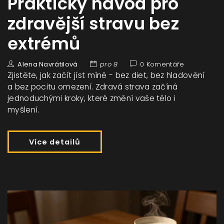
Praktický návod pro
zdravější stravu bez
extrémů
Alena Navrátilová
pro 8
0 Komentáře
Zjistěte, jak začít jíst míně - bez diet, bez hladovění
a bez pocitu omezení. Zdravá strava začíná
jednoduchými kroky, které změní vaše tělo i
myšlení.
Více detailů