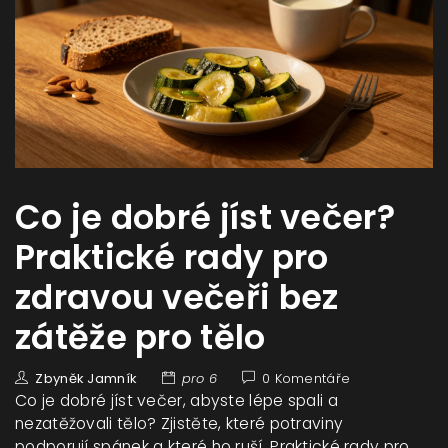
Co je dobré jíst večer?
Praktické rady pro
zdravou večeři bez
zátěže pro tělo
Zbyněk Jamník
pro 6
0 Komentáře
Co je dobré jíst večer, abyste lépe spali a
nezatěžovali tělo? Zjistěte, které potraviny
podporují spánek a které ho ruší. Praktické rady pro