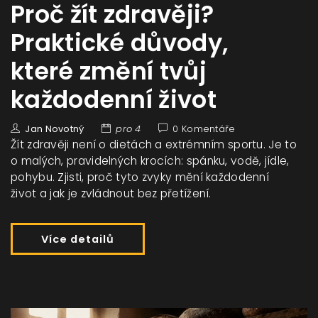
Proč žít zdravěji?
Praktické důvody,
které změní tvůj
každodenní život
Jan Novotný
pro 4
0 Komentáře
Žít zdravěji není o dietách a extrémním sportu. Je to
o malých, pravidelných krocích: spánku, vodě, jídle,
pohybu. Zjisti, proč tyto zvyky mění každodenní
život a jak je zvládnout bez přetížení.
Více detailů