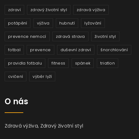
zdraví
zdravý životní styl
zdravá výživa
potápění
výživa
hubnutí
lyžování
prevence nemocí
zdravá strava
životní styl
fotbal
prevence
duševní zdraví
šnorchlování
pravidla fotbalu
fitness
spánek
triatlon
cvičení
výběr lyží
O nás
Zdravá výživa, Zdravý životní styl