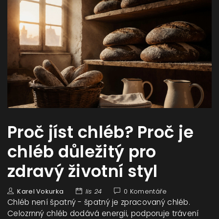
Proč jíst chléb? Proč je
chléb důležitý pro
zdravý životní styl
Karel Vokurka
lis 24
0 Komentáře
Chléb není špatný - špatný je zpracovaný chléb.
Celozrnný chléb dodává energii, podporuje trávení