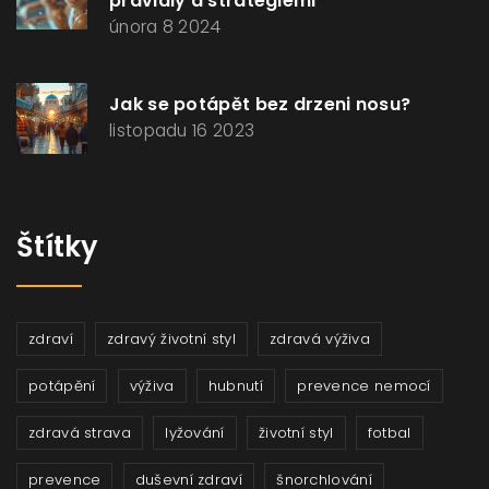
pravidly a strategiemi
února 8 2024
Jak se potápět bez drzeni nosu?
listopadu 16 2023
Štítky
zdraví
zdravý životní styl
zdravá výživa
potápění
výživa
hubnutí
prevence nemocí
zdravá strava
lyžování
životní styl
fotbal
prevence
duševní zdraví
šnorchlování