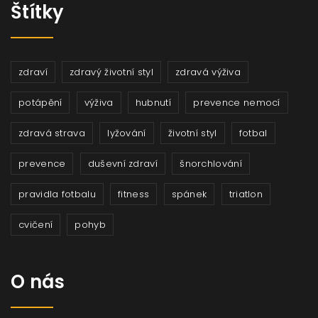
Štítky
zdraví
zdravý životní styl
zdravá výživa
potápění
výživa
hubnutí
prevence nemocí
zdravá strava
lyžování
životní styl
fotbal
prevence
duševní zdraví
šnorchlování
pravidla fotbalu
fitness
spánek
triatlon
cvičení
pohyb
O nás