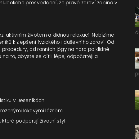
 a hlubokého přesvědčení, že pravé zdraví začíná v
č
i aktivním životem a klidnou relaxací. Nabízíme
seníků k zlepšení fyzického i duševního zdraví. Od
s procedury, od ranních jógy na hora po klidné
a to, abyste se cítili lépe, odpočatěji a
p
istiku v Jeseníkách
řirozenými lákavými lázněmi
teré podporují životní styl