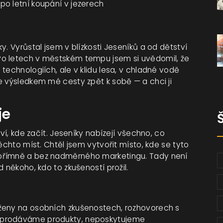
po letní koupání v jezerech
y. Vyrůstal jsem v blízkosti Jeseníků a od dětství
Po letech v městském tempu jsem si uvědomil, že
technologiích, ale v klidu lesa, v chladné vodě
e výsledkem mé cesty zpět k sobě — a chci ji
je
eví, kde začít. Jeseníky nabízejí všechno, co
ěchto míst. Chtěl jsem vytvořit místo, kde se tyto
přímně a bez nadměrného marketingu. Tady není
 někoho, kdo to zkušeností prožil.
oženy na osobních zkušenostech, rozhovorech s
eprodáváme produkty, neposkytujeme