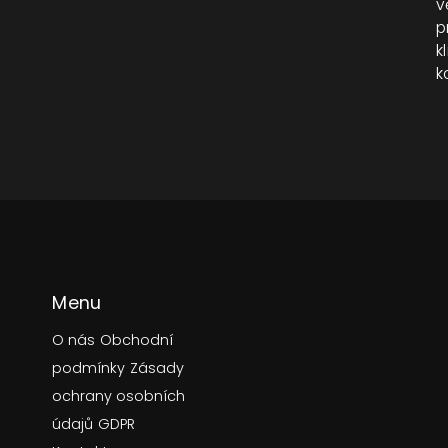
v
p
k
k
Menu
O nás
Obchodní
podmínky
Zásady
ochrany osobních
údajů
GDPR