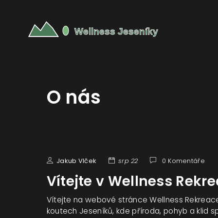
O nás
Jakub Vlček
srp 22
0 Komentáře
Vítejte v Wellness Rekr
Vítejte na webové stránce Wellness Rekrea
koutech Jeseníků, kde příroda, pohyb a klid s