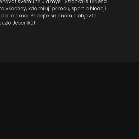
ěnovat svému tělu a mysli. Stránka je určena
ro všechny, kdo milují přírodu, sport a hledají
lid a relaxaci. Přidejte se k nám a objevte
ouzlo Jeseníků!