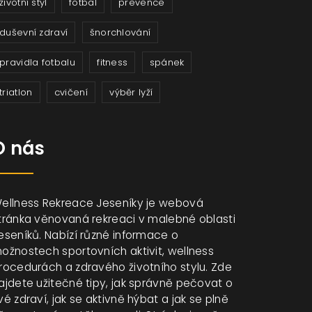
životní styl
fotbal
prevence
duševní zdraví
šnorchlování
pravidla fotbalu
fitness
spánek
triatlon
cvičení
výběr lyží
O nás
ellness Rekreace Jeseníky je webová
tránka věnovaná rekreaci v malebné oblasti
eseníků. Nabízí různé informace o
ožnostech sportovních aktivit, wellness
rocedurách a zdravého životního stylu. Zde
ajdete užitečné tipy, jak správně pečovat o
vé zdraví, jak se aktivně hýbat a jak se plně