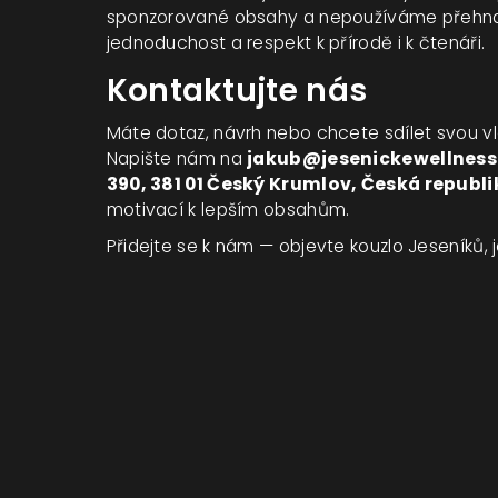
sponzorované obsahy a nepoužíváme přehnan
jednoduchost a respekt k přírodě i k čtenáři.
Kontaktujte nás
Máte dotaz, návrh nebo chcete sdílet svou v
Napište nám na
jakub@jesenickewellness
390, 381 01 Český Krumlov, Česká republi
motivací k lepším obsahům.
Přidejte se k nám — objevte kouzlo Jeseníků, 