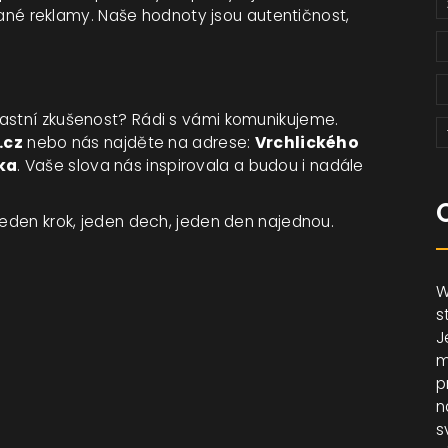
é reklamy. Naše hodnoty jsou autentičnost,
lastní zkušenost? Rádi s vámi komunikujeme.
.cz
nebo nás najděte na adrese:
Vrchlického
ka
. Vaše slova nás inspirovala a budou i nadále
jeden krok, jeden dech, jeden den najednou.
W
s
J
m
p
n
s