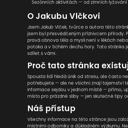
Sezónních aktivitách — od zimních lyžování 
O Jakubu Vlčkovi
Jsem Jakub Vlček, tvůrce a autora této stránk
jsem byl přesvědčeným příznivcem přírody. 
pravá obnova těla a mysli není v lékách nebo 
potoka a v tichém dechu hory. Tato stránka j
sdílet s vámi.
Proč tato stránka existu
Spousta lidí hledá únik od stresu, ale často n
potřebujete — ale ne všichni znají tajemství t
informace sejdou v jednom místě — přímo, u
místo pro prázdné sliby — jen skutečné tipy od
Náš přístup
Všechny informace na této stránce jsou zal
místními odborníky a důkladném výzkumu. N