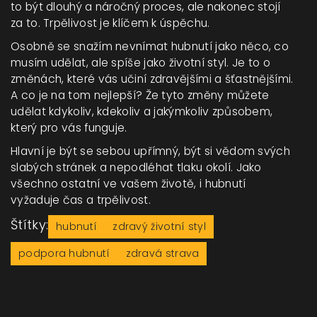
to být dlouhý a náročný proces, ale nakonec stojí
za to. Trpělivost je klíčem k úspěchu.
Osobně se snažím nevnímat hubnutí jako něco, co
musím udělat, ale spíše jako životní styl. Je to o
změnách, které vás učiní zdravějšími a šťastnějšími.
A co je na tom nejlepší? Že tyto změny můžete
udělat kdykoliv, kdekoliv a jakýmkoliv způsobem,
který pro vás funguje.
Hlavní je být se sebou upřímný, být si vědom svých
slabých stránek a nepodléhat tlaku okolí. Jako
všechno ostatní ve vašem životě, i hubnutí
vyžaduje čas a trpělivost.
Štítky:
hubnutí
zdravý životní styl
podpora hubnutí
zdravá strava