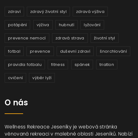
zdraví
zdravý životní styl
zdravá výživa
potápění
výživa
hubnutí
lyžování
prevence nemocí
zdravá strava
životní styl
fotbal
prevence
duševní zdraví
šnorchlování
pravidla fotbalu
fitness
spánek
triatlon
cvičení
výběr lyží
O nás
Wellness Rekreace Jeseníky je webová stránka
věnovaná rekreaci v malebné oblasti Jeseníků. Nabízí