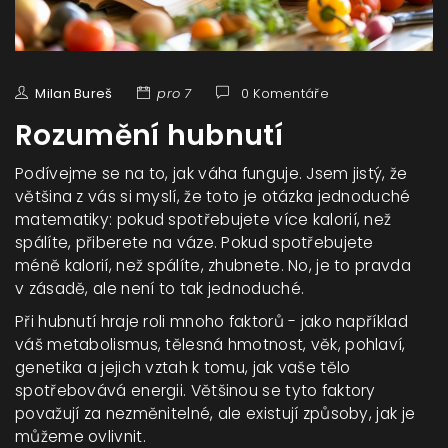
Milan Bureš
pro 7
0 Komentáře
Rozumění hubnutí
Podívejme se na to, jak váha funguje. Jsem jistý, že
většina z vás si myslí, že toto je otázka jednoduché
matematiky: pokud spotřebujete více kalorií, než
spálíte, přiberete na váze. Pokud spotřebujete
méně kalorií, než spálíte, zhubnete. No, je to pravda
v zásadě, ale není to tak jednoduché.
Při hubnutí hraje roli mnoho faktorů - jako například
váš metabolismus, tělesná hmotnost, věk, pohlaví,
genetika a jejich vztah k tomu, jak vaše tělo
spotřebovává energii. Většinou se tyto faktory
považují za nezměnitelné, ale existují způsoby, jak je
můžeme ovlivnit.