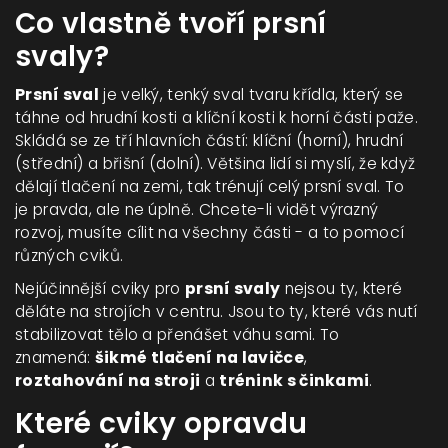
Co vlastně tvoří prsní
svaly?
Prsní sval
je velký, tenký sval tvaru křídla, který se
táhne od hrudní kosti a klíční kosti k horní části paže
.
Skládá se ze tří hlavních částí: klíční (horní), hrudní
(střední) a břišní (dolní). Většina lidí si myslí, že když
dělají tlačení na zemi, tak trénují celý prsní sval. To
je pravda, ale ne úplně. Chcete-li vidět výrazný
rozvoj, musíte cílit na všechny části - a to pomocí
různých cviků.
Nejúčinnější cviky pro
prsní svaly
nejsou ty, které
děláte na strojích v centru. Jsou to ty, které vás nutí
stabilizovat tělo a přenášet váhu sami. To
znamená:
šikmé tlačení na lavičce
,
roztahování na stroji
a
trénink s činkami
.
Které cviky opravdu