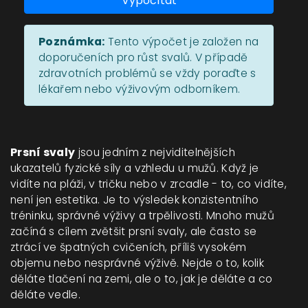
Vypočítat
Poznámka:
Tento výpočet je založen na
doporučeních pro růst svalů. V případě
zdravotních problémů se vždy poraďte s
lékařem nebo výživovým odborníkem.
Prsní svaly
jsou jedním z nejviditelnějších
ukazatelů fyzické síly a vzhledu u mužů. Když je
vidíte na pláži, v tričku nebo v zrcadle - to, co vidíte,
není jen estetika. Je to výsledek konzistentního
tréninku, správné výživy a trpělivosti. Mnoho mužů
začíná s cílem zvětšit prsní svaly, ale často se
ztrácí ve špatných cvičeních, příliš vysokém
objemu nebo nesprávné výživě. Nejde o to, kolik
děláte tlačení na zemi, ale o to, jak je děláte a co
děláte vedle.