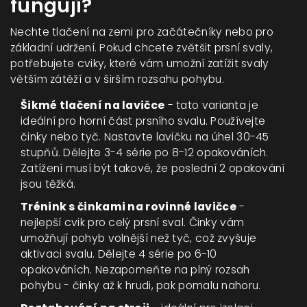
fungují?
Nechte tlačení na zemi pro začátečníky nebo pro
základní udržení. Pokud chcete zvětšit prsní svaly,
potřebujete cviky, které vám umožní zatížit svaly
větším zátěží a v širším rozsahu pohybu.
Šikmé tlačení na lavičce
- tato varianta je
ideální pro horní část prsního svalu. Používejte
činky nebo tyč. Nastavte lavičku na úhel 30-45
stupňů. Dělejte 3-4 série po 8-12 opakováních.
Zatížení musí být takové, že poslední 2 opakování
jsou těžká.
Trénink s činkami na rovinné lavičce
-
nejlepší cvik pro celý prsní sval. Činky vám
umožňují pohyb volnější než tyč, což zvyšuje
aktivaci svalu. Dělejte 4 série po 6-10
opakováních. Nezapomeňte na plný rozsah
pohybu - činky až k hrudi, pak pomalu nahoru.