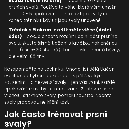
Roztahování na stroji
- ideální pro izolaci
prsních svalů. Používejte váhu, která vám umožní
dělat 10-15 opakování. Tento cvik je skvělý na
konec tréninku, kdy už jsou svaly unavené.
Trénink s činkami na šikmé lavičce (dolní
část)
- pokud chcete rozšířit i dolní část prsního
svalu, zkuste šikmé tlačení s lavičkou nakloněnou
dolů (asi 15-20 stupňů). Tento cvik je méně běžný,
ale velmi účinný.
Nezapomeňte na techniku. Mnoho lidí dělá tlačení
rychle, s pohybem boků, nebo s příliš velkým
zatížením. To nezvětší svaly - jen vás zraní. Každé
opakování musí být kontrolované. Zastavte se na
vrcholu, stiskněte svaly, pomalu spusťte. Nechte
svaly pracovat, ne klíční kosti.
Jak často trénovat prsní
svaly?