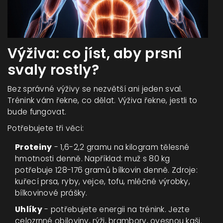
Výživa: co jíst, aby prsní
svaly rostly?
Bez správné výživy se nezvětší ani jeden sval.
Trénink vám řekne, co dělat. Výživa řekne, jestli to
bude fungovat.
Potřebujete tři věci:
Proteiny
- 1,6-2,2 gramu na kilogram tělesné
hmotnosti denně. Například: muž s 80 kg
potřebuje 128-176 gramů bílkovin denně. Zdroje:
kuřecí prsa, ryby, vejce, tofu, mléčné výrobky,
bílkovinové prášky.
Uhlíky
- potřebujete energii na trénink. Jezte
celozrnné obiloviny, rýži, brambory, ovesnou kaši.