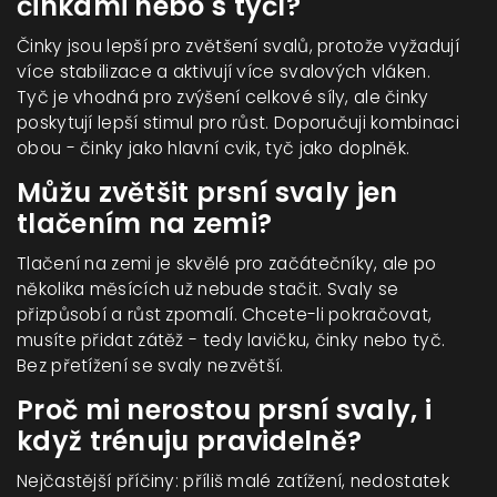
činkami nebo s tyčí?
Činky jsou lepší pro zvětšení svalů, protože vyžadují
více stabilizace a aktivují více svalových vláken.
Tyč je vhodná pro zvýšení celkové síly, ale činky
poskytují lepší stimul pro růst. Doporučuji kombinaci
obou - činky jako hlavní cvik, tyč jako doplněk.
Můžu zvětšit prsní svaly jen
tlačením na zemi?
Tlačení na zemi je skvělé pro začátečníky, ale po
několika měsících už nebude stačit. Svaly se
přizpůsobí a růst zpomalí. Chcete-li pokračovat,
musíte přidat zátěž - tedy lavičku, činky nebo tyč.
Bez přetížení se svaly nezvětší.
Proč mi nerostou prsní svaly, i
když trénuju pravidelně?
Nejčastější příčiny: příliš malé zatížení, nedostatek