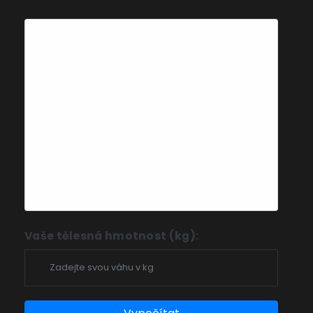
Proč jsou bílkoviny
důležité?
Bílkoviny jsou základní surovinou pro
regeneraci a růst svalové tkáně. Bez
dostatečného příjmu bílkovin se svaly
nemohou správně obnovovat po
tréninku. Pro muže s cílem zvětšit prsní
svaly je doporučeno 1,6–2,2 gramu
bílkovin na kilogram tělesné hmotnosti.
Vaše tělesná hmotnost (kg):