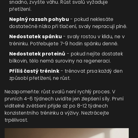
snadno, zvyšte váhu. Růst svalů vyžaduje
přetížení.
Neplný rozsah pohybu
- pokud neklesáte
dostatečně nízko při tlačení, svaly nepracují plně.
Nedostatek spánku
- svaly rostou v klidu, ne v
tréninku. Potřebujete 7-9 hodin spánku denně.
Nedostatek proteinů
- pokud nejíte dostatek
bílkovin, tělo nemá suroviny na regeneraci.
Příliš častý trénink
- trénovat prsa každý den
způsobí přetížení, ne růst.
Nezapomeňte: růst svalů není rychlý proces. V
prvních 4-6 týdnech uvidíte jen zlepšení síly. První
viditelné zvětšení přijde až po 8-12 týdnech
konzistentního tréninku a výživy. Neztrácejte
trpělivost.