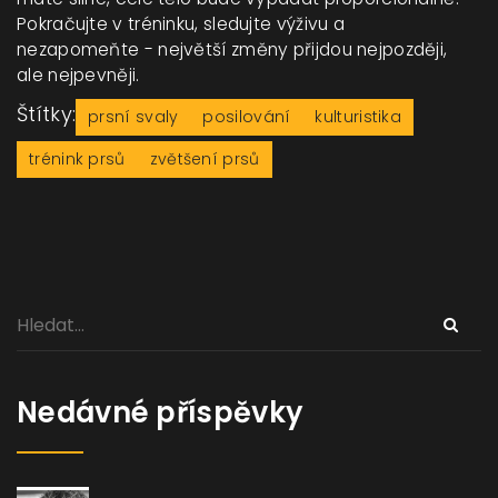
Pokračujte v tréninku, sledujte výživu a
nezapomeňte - největší změny přijdou nejpozději,
ale nejpevněji.
Štítky:
prsní svaly
posilování
kulturistika
trénink prsů
zvětšení prsů
Nedávné příspěvky