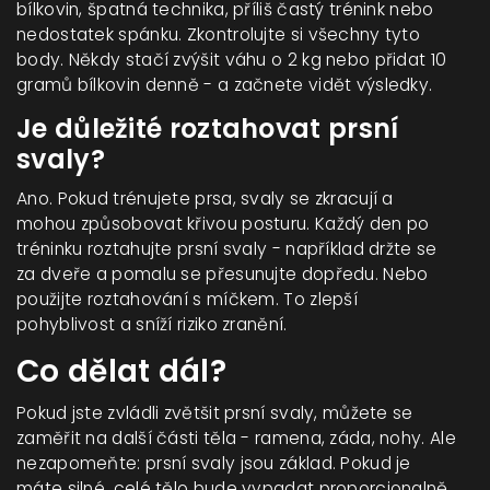
bílkovin, špatná technika, příliš častý trénink nebo
nedostatek spánku. Zkontrolujte si všechny tyto
body. Někdy stačí zvýšit váhu o 2 kg nebo přidat 10
gramů bílkovin denně - a začnete vidět výsledky.
Je důležité roztahovat prsní
svaly?
Ano. Pokud trénujete prsa, svaly se zkracují a
mohou způsobovat křivou posturu. Každý den po
tréninku roztahujte prsní svaly - například držte se
za dveře a pomalu se přesunujte dopředu. Nebo
použijte roztahování s míčkem. To zlepší
pohyblivost a sníží riziko zranění.
Co dělat dál?
Pokud jste zvládli zvětšit prsní svaly, můžete se
zaměřit na další části těla - ramena, záda, nohy. Ale
nezapomeňte: prsní svaly jsou základ. Pokud je
máte silné, celé tělo bude vypadat proporcionalně.