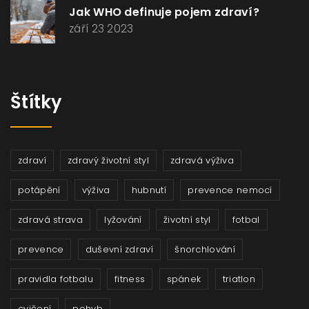
Jak WHO definuje pojem zdraví?
září 23 2023
Štítky
zdraví
zdravý životní styl
zdravá výživa
potápění
výživa
hubnutí
prevence nemocí
zdravá strava
lyžování
životní styl
fotbal
prevence
duševní zdraví
šnorchlování
pravidla fotbalu
fitness
spánek
triatlon
cvičení
pohyb