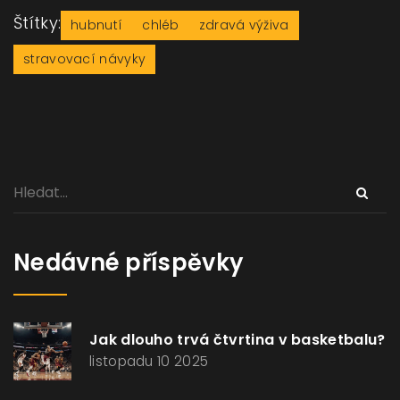
Štítky:
hubnutí
chléb
zdravá výživa
stravovací návyky
Nedávné příspěvky
Jak dlouho trvá čtvrtina v basketbalu?
listopadu 10 2025