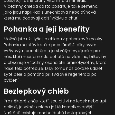
poskytují různé druhy vitamínů a minerálů.
Vícezrnný chleba často obsahuje také semena,
jako jsou například slunečnicová nebo dýňová,
která mu dodávají další výživu a chuť.
Pohanka a její benefity
Možná jste už slyšeli o chlebu z pohankové mouky.
Pohanka se stává stále populárnější díky svým
výživovým benefitům a je skvělým vybíjením pro
nás, kteří hubneme. Je bohatá na vlákninu, bílkoviny
a obsahuje všechny esenciální aminokyseliny, které
naše tělo potřebuje. Díky tomu nás dokáže udržet
syté déle a pomáhá při svalové regeneraci po
cvičení.
Bezlepkový chléb
Pro některé z nás, kteří jsou citliví na lepek nebo trpí
celiakií, je výběr chleba ještě komplikovanější.
Naštěstí existuje mnoho druhů bezlepkových