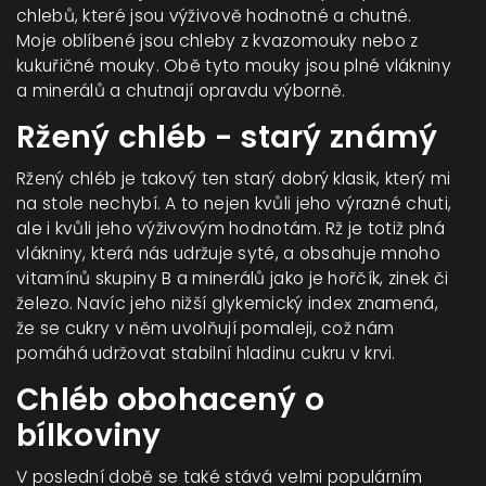
chlebů, které jsou výživově hodnotné a chutné.
Moje oblíbené jsou chleby z kvazomouky nebo z
kukuřičné mouky. Obě tyto mouky jsou plné vlákniny
a minerálů a chutnají opravdu výborně.
Ržený chléb - starý známý
Ržený chléb je takový ten starý dobrý klasik, který mi
na stole nechybí. A to nejen kvůli jeho výrazné chuti,
ale i kvůli jeho výživovým hodnotám. Rž je totiž plná
vlákniny, která nás udržuje syté, a obsahuje mnoho
vitamínů skupiny B a minerálů jako je hořčík, zinek či
železo. Navíc jeho nižší glykemický index znamená,
že se cukry v něm uvolňují pomaleji, což nám
pomáhá udržovat stabilní hladinu cukru v krvi.
Chléb obohacený o
bílkoviny
V poslední době se také stává velmi populárním