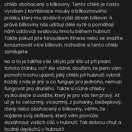
chléb obohacený o bílkoviny. Tento chléb je často
vyroben z kombinace mouky a bílkovinového
prášku, který mu dodává vyšší obsah bílkovin. A
právě bílkoviny nás udržují déle syté a pomáhají
nám udržovat svalovou hmotu během hubnutí.
Takže pokud jste fanouškem fitness nebo se snažíte
konzumovat více bílkovin, rozhodně si tento chléb
zamilujete.
No a to je takřka vše. Ubylo pár kilo už při psaní
tohoto článku, co? Ale vážně, doufám, že jsem vám
pomohl trochu ujasnit, jaký chléb při hubnutí vybrat.
Každý z nás je jiný a co funguje pro jednoho, nemusí
fungovat pro druhého. Takže si různé chleby
vyzkoušejte a uvidíte, který je pro vás ten pravý. Ať
už je to celozrnný, vícezrnný, z pohanky, bezlepkový,
ržený nebo obohacený o bílkoviny, věřím, že
najdete svůj oblíbený, který vám pomůže
dosáhnout vašich cílů v hubnutí. Tak dobrou chuť a
hodně úspěchů v hubnutí!