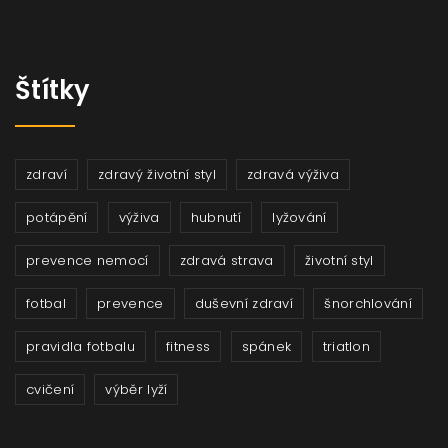
Štítky
zdraví
zdravý životní styl
zdravá výživa
potápění
výživa
hubnutí
lyžování
prevence nemocí
zdravá strava
životní styl
fotbal
prevence
duševní zdraví
šnorchlování
pravidla fotbalu
fitness
spánek
triatlon
cvičení
výběr lyží