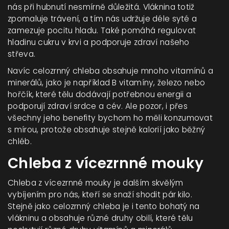
nás při hubnutí nesmírně důležitá. Vláknina totiž
zpomaluje trávení, a tím nás udržuje déle syté a
zamezuje pocitu hladu. Také pomáhá regulovat
hladinu cukru v krvi a podporuje zdraví našeho
střeva.
Navíc celozrnný chleba obsahuje mnoho vitamínů a
minerálů, jako je například B vitamíny, železo nebo
hořčík, které tělu dodávají potřebnou energii a
podporují zdraví srdce a cév. Ale pozor, i přes
všechny jeho benefity bychom ho měli konzumovat
s mírou, protože obsahuje stejně kalorií jako běžný
chléb.
Chleba z vícezrnné mouky
Chleba z vícezrnné mouky je dalším skvělým
vybíjením pro nás, kteří se snaží shodit pár kilo.
Stejně jako celozrnný chleba je i tento bohatý na
vlákninu a obsahuje různé druhy obilí, které tělu