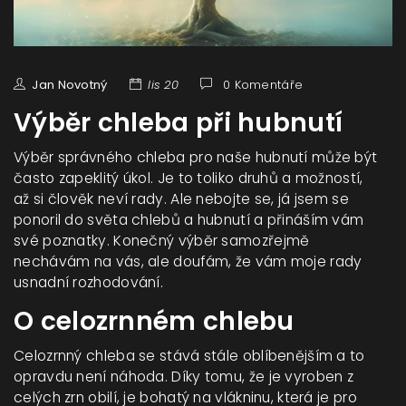
Jan Novotný
lis 20
0 Komentáře
Výběr chleba při hubnutí
Výběr správného chleba pro naše hubnutí může být
často zapeklitý úkol. Je to toliko druhů a možností,
až si člověk neví rady. Ale nebojte se, já jsem se
ponoril do světa chlebů a hubnutí a přináším vám
své poznatky. Konečný výběr samozřejmě
nechávám na vás, ale doufám, že vám moje rady
usnadní rozhodování.
O celozrnném chlebu
Celozrnný chleba se stává stále oblíbenějším a to
opravdu není náhoda. Díky tomu, že je vyroben z
celých zrn obilí, je bohatý na vlákninu, která je pro