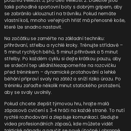
používá velikost 3, pro děti velikost 2. Důležité jsou
také pohodlné sportovní boty s dobrým gripem, aby
se zabránilo uklouznutí na trávníku. Pokud nemáte
vlastní koš, mnoho veřejných hřišť má přenosné koše,
které lze snadno nastavit.
Na začátku se zaměřte na základní techniku:
přihrávaní, střelbu a rychlé kroky. Trénujte střídavě –
5 minut rychlých běhů, 5 minut přihrávek a 5 minut
střelby. Po každém cyklu si dejte krátkou pauzu, aby
se srdeční tep uklidnil.Nezapomeňte na rozcvičku
před tréninkem – dynamické protahování a lehké
běhání připraví svaly na zátěž a sníží riziko úrazu. Po
tréninku zařaďte několik minut statického protažení,
aby se svaly uvolnily.
Pokud chcete zlepšit týmovou hru, hrajte malá
zápasová cvičení s 3‑4 hráči na každé straně. To nutí
rychlé rozhodování a zlepšuje komunikaci. Sledujte
videa profesionálních zápasů, kde můžete vidět
taktické nápady a naučit se nové útočné i obranné