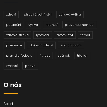
zdraví
zdravý životní styl
zdravá výživa
potápění
výživa
hubnutí
prevence nemocí
zdravá strava
lyžování
životní styl
fotbal
prevence
duševní zdraví
šnorchlování
pravidla fotbalu
fitness
spánek
triatlon
cvičení
pohyb
O nás
Sport