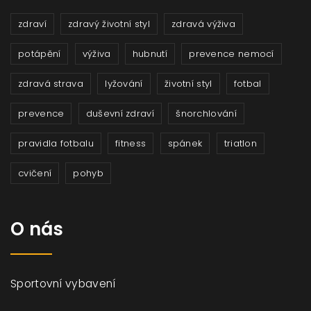
zdraví
zdravý životní styl
zdravá výživa
potápění
výživa
hubnutí
prevence nemocí
zdravá strava
lyžování
životní styl
fotbal
prevence
duševní zdraví
šnorchlování
pravidla fotbalu
fitness
spánek
triatlon
cvičení
pohyb
O nás
Sportovní vybavení