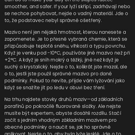
smoother, and safer.
If your lyží skřípí, zadrhávají nebo
se nechce pohybovat, nejde o vadný materiál. Jde o
to, že podstavec nebyl správně ošetřený.
Mazivo není jen nějaká hmotnost, kterou nanesete a
zapomenete. Je to přesně vybraná chemie, která se
přizpůsobuje teplotě sněhu, vlhkosti a typu povrchu.
Když je venku pod -10°C, používáte jiné mazivo než při
+2°C. A když je sníh mokrý a těžký, jiné než když je
suchý a krystalický. Nejde o to, kolikrát jste mazal, ale
o to, jestli jste použil správné mazivo pro dané
podmínky. Pokud to nevíte, přijde vám lyžování jako
když se snažíte jít po ledu v obuvi bez tření.
Na trhu najdete stovky druhů maziv—od základních
parafínů po pokročilé fluorované složky. Ale nejste
musíte být expertem, abyste dosáhli rozdílu. Stačí
začít s jedním vhodným základním mazivem pro
obecné podmínky a naučit se, jak ho správně
aplikovat. Nejde o to, aby byla lyže lesklé. Jde o to,