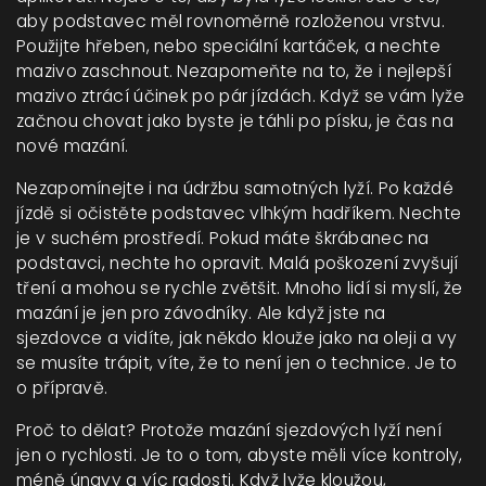
aby podstavec měl rovnoměrně rozloženou vrstvu.
Použijte hřeben, nebo speciální kartáček, a nechte
mazivo zaschnout. Nezapomeňte na to, že i nejlepší
mazivo ztrácí účinek po pár jízdách. Když se vám lyže
začnou chovat jako byste je táhli po písku, je čas na
nové mazání.
Nezapomínejte i na údržbu samotných lyží. Po každé
jízdě si očistěte podstavec vlhkým hadříkem. Nechte
je v suchém prostředí. Pokud máte škrábanec na
podstavci, nechte ho opravit. Malá poškození zvyšují
tření a mohou se rychle zvětšit. Mnoho lidí si myslí, že
mazání je jen pro závodníky. Ale když jste na
sjezdovce a vidíte, jak někdo klouže jako na oleji a vy
se musíte trápit, víte, že to není jen o technice. Je to
o přípravě.
Proč to dělat? Protože mazání sjezdových lyží není
jen o rychlosti. Je to o tom, abyste měli více kontroly,
méně únavy a víc radosti. Když lyže kloužou,