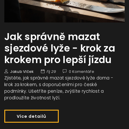
Jak správně mazat
sjezdové lyže - krok za
krokem pro lepší jízdu
Jakub Vlček
říj 29
0 Komentáře
Zjistěte, jak správně mazat sjezdové lyže doma -
krok za krokem, s doporučeními pro české
podmínky. Ušetříte peníze, zvýšíte rychlost a
prodloužíte životnost lyží.
Více detailů