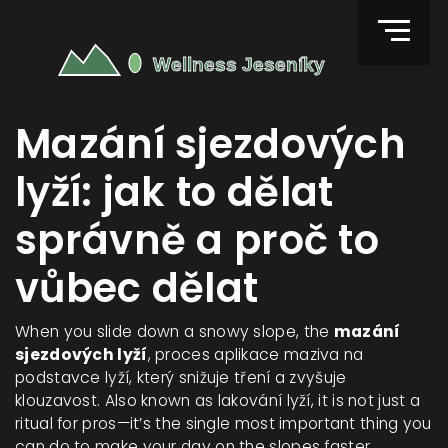
Mazání sjezdových
lyží: jak to dělat
správně a proč to
vůbec dělat
When you slide down a snowy slope, the
mazání
sjezdových lyží
,
proces aplikace maziva na
podstavce lyží, který snižuje tření a zvyšuje
klouzavost
. Also known as
lakování lyží
, it is not just a
ritual for pros—it’s the single most important thing you
can do to make your day on the slopes faster,