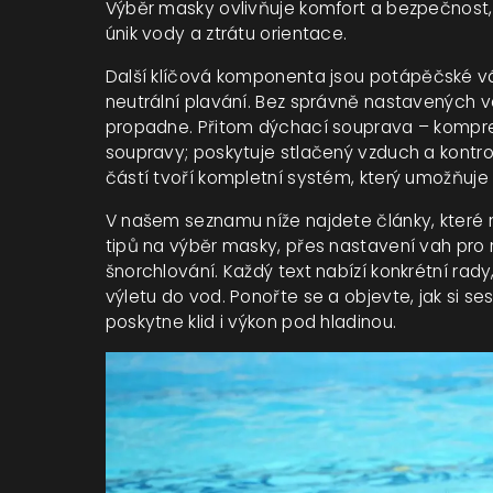
Výběr masky ovlivňuje komfort a bezpečnost
únik vody a ztrátu orientace.
Další klíčová komponenta jsou
potápěčské v
neutrální plavání
. Bez správně nastavených 
propadne. Přitom dýchací souprava – kompres
soupravy; poskytuje stlačený vzduch a kontro
částí tvoří kompletní systém, který umožňu
V našem seznamu níže najdete články, které ro
tipů na výběr masky, přes nastavení vah pro 
šnorchlování. Každý text nabízí konkrétní rady
výletu do vod. Ponořte se a objevte, jak si ses
poskytne klid i výkon pod hladinou.