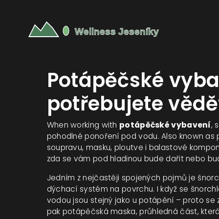
Potápěčské vybav
potřebujete vědě
When working with
potápěčské vybavení
,
s
pohodlné ponoření pod vodu
. Also known as
soupravu, masku, ploutve i balastové kompo
zda se vám pod hladinou bude dařit nebo bud
Jedním z nejčastěji spojených pojmů je
šnorc
dýchací systém na povrchu
. I když se šnorc
vodou jsou stejný jako u potápění – proto se 
pak
potápěčská maska
,
průhledná část, která