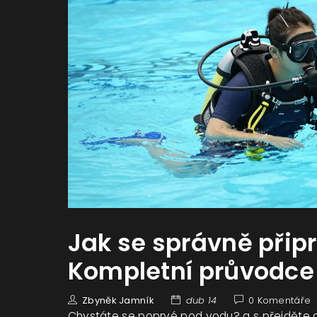
Jak se správně připr
Kompletní průvodce
Zbyněk Jamník
dub 14
0 Komentáře
Chystáte se poprvé pod vodu? a s přejděte o