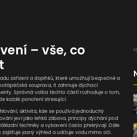
ení – vše, co
t
adu zařízení a doplňků, které umožňují bezpečné a
potápěčská souprava
, it
zahrnuje dýchací
nenty
. Správná volba těchto částí rozhoduje o tom,
e každé ponoření stresující.
hlování
,
aktivita, kde se používá jednoduchý
hlování jeví jako lehká zábava, principy dýchání pod
základní techniky a vybavení často překrývají. Dále
 zajišťuje jasný výhled a udržuje vodu mimo oči
.