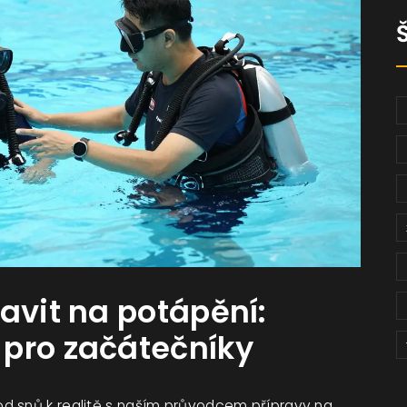
avit na potápění:
 pro začátečníky
d snů k realitě s naším průvodcem přípravy na