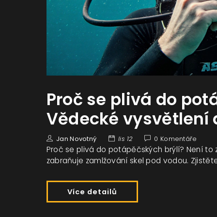
Proč se plivá do pot
Vědecké vysvětlení 
Jan Novotný
lis 12
0 Komentáře
Proč se plivá do potápěčských brýlí? Není to
zabraňuje zamlžování skel pod vodou. Zjistěte,
Více detailů