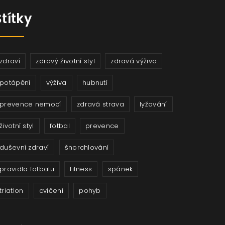
Štítky
zdraví
zdravý životní styl
zdravá výživa
potápění
výživa
hubnutí
prevence nemocí
zdravá strava
lyžování
životní styl
fotbal
prevence
duševní zdraví
šnorchlování
pravidla fotbalu
fitness
spánek
triatlon
cvičení
pohyb