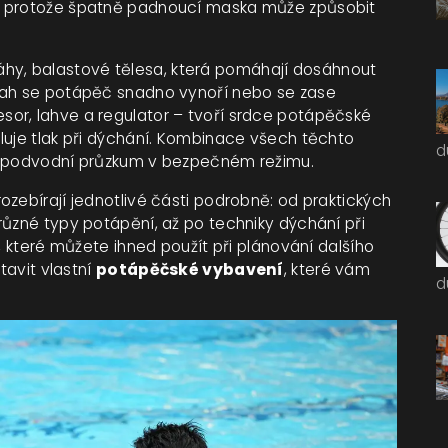
, protože špatně padnoucí maska může způsobit
áhy
,
balastové tělesa, která pomáhají dosáhnout
vah se potápěč snadno vynoří nebo se zase
or, lahve a regulator – tvoří srdce potápěčské
luje tlak při dýchání. Kombinace všech těchto
d
je podvodní průzkum v bezpečném režimu.
zebírají jednotlivé části podrobně: od praktických
různé typy potápění, až po techniky dýchání při
, které můžete ihned použít při plánování dalšího
tavit vlastní
potápěčské vybavení
, které vám
d