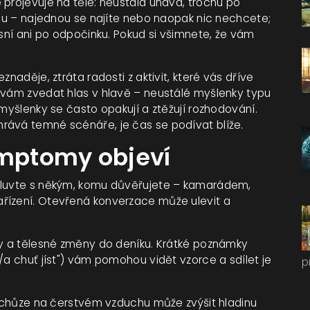
 projevuje na těle: neustálá únava, trochu po
dlu – najednou se najíte nebo naopak nic nechcete;
asní ani po odpočinku. Pokud si všimnete, že vám
naděje, ztráta radosti z aktivit, které vás dříve
 vám zvedat hlas v hlavě – neustálé myšlenky typu
 myšlenky se často opakují a ztěžují rozhodování.
rává temné scénáře, je čas se podívat blíže.
ymptomy objeví
omluvte s někým, komu důvěřujete – kamarádem,
řízení. Otevřená konverzace může ulevit a
ty a tělesné změny do deníku. Krátké poznámky
/a chuť jíst") vám pomohou vidět vzorce a sdílet je
p
ut chůze na čerstvém vzduchu může zvýšit hladinu