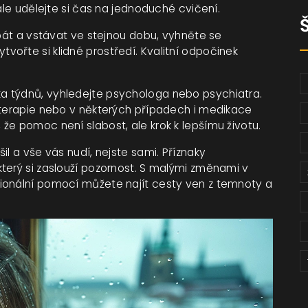
ale udělejte si čas na jednoduché cvičení.
spát a vstávat ve stejnou dobu, vyhněte se
ořte si klidné prostředí. Kvalitní odpočinek
a týdnů, vyhledejte psychologa nebo psychiatra.
 terapie nebo v některých případech i medikace
že pomoc není slabost, ale krok k lepšímu životu.
il a vše vás nudí, nejste sami. Příznaky
terý si zaslouží pozornost. S malými změnami v
ionální pomocí můžete najít cesty ven z temnoty a