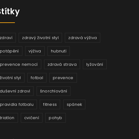
Štítky
zdraví
zdravý životní styl
zdravá výživa
potápění
výživa
hubnutí
prevence nemocí
zdravá strava
lyžování
životní styl
fotbal
prevence
duševní zdraví
šnorchlování
pravidla fotbalu
fitness
spánek
triatlon
cvičení
pohyb