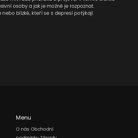
sivní osoby a jak je možné je rozpoznat.
nebo blízké, kteří se s depresí potýkají.
Menu
O nás
Obchodní
podmínky
Zásady