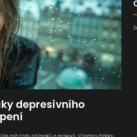
Z
aky depresivního
opení
ůže mít řadu příznaků a projevů. V tomto článku