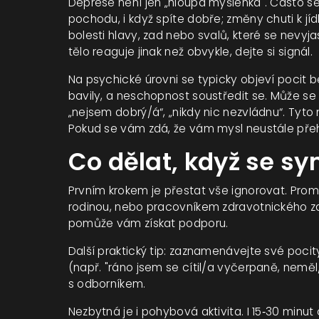
Deprese není jen „hloupá myšlenka". Často se
pochodu, i když spíte dobře; změny chuti k jí
bolesti hlavy, zad nebo svalů, které se nevyj
tělo reaguje jinak než obvykle, dejte si signál.
Na psychické úrovni se typicky objeví pocit bez
bavily, a neschopnost soustředit se. Může se
„nejsem dobrý/á“, „nikdy nic nezvládnu“. Tyto
Pokud se vám zdá, že vám mysl neustále přeh
Co dělat, když se s
Prvním krokem je přestat vše ignorovat. Pr
rodinou, nebo pracovníkem zdravotnického za
pomůže vám získat podporu.
Další praktický tip: zaznamenávejte své poci
(např. "ráno jsem se cítil/a vyčerpaně, neměl
s odborníkem.
Nezbytná je i pohybová aktivita. I 15‑30 min