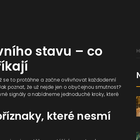
vního stavu – co
íkají
yž se to protáhne a začne ovlivňovat každodenní
 Jak poznat, že už nejde jen o obyčejnou smutnost?
vné signály a nabídneme jednoduché kroky, které
příznaky, které nesmí