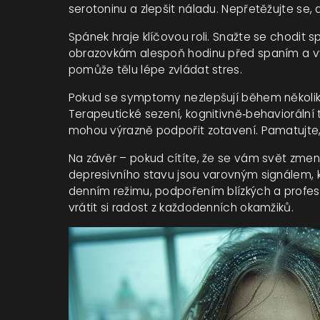
serotoninu a zlepšit náladu. Nepřetěžujte se, 
Spánek hraje klíčovou roli. Snažte se chodit 
obrazovkám alespoň hodinu před spaním a vytv
pomůže tělu lépe zvládat stres.
Pokud se symptomy nezlepšují během několik
Terapeutické sezení, kognitivně‑behaviorální
mohou výrazně podpořit zotavení. Pamatujte, 
Na závěr – pokud cítíte, že se vám svět zmenš
depresivního stavu jsou varovným signálem, k
denním režimu, podpořením blízkých a profes
vrátit si radost z každodenních okamžiků.