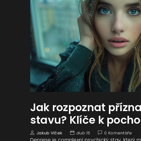
Jak rozpoznat přízn
stavu? Klíče k poch
Jakub Vlček
dub 15
0 Komentáře
Deprese je complexní psychický stav, který m