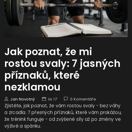
Jak poznat, že mi
rostou svaly: 7 jasných
příznaků, které
nezklamou
Jan Novotný
lis 17
0 Komentáře
Zjistěte, jak poznat, že vám rostou svaly - bez váhy
a zrcadla. 7 přesných příznaků, které vám prokážou,
že trénink funguje - od zvýšené síly až po změny ve
výživě a spánku.