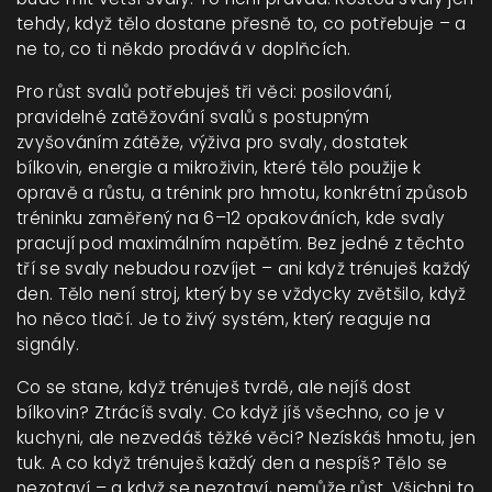
tehdy, když tělo dostane přesně to, co potřebuje – a
ne to, co ti někdo prodává v doplňcích.
Pro růst svalů potřebuješ tři věci:
posilování
,
pravidelné zatěžování svalů s postupným
zvyšováním zátěže
,
výživa pro svaly
,
dostatek
bílkovin, energie a mikroživin, které tělo použije k
opravě a růstu
, a
trénink pro hmotu
,
konkrétní způsob
tréninku zaměřený na 6–12 opakováních, kde svaly
pracují pod maximálním napětím
. Bez jedné z těchto
tří se svaly nebudou rozvíjet – ani když trénuješ každý
den. Tělo není stroj, který by se vždycky zvětšilo, když
ho něco tlačí. Je to živý systém, který reaguje na
signály.
Co se stane, když trénuješ tvrdě, ale nejíš dost
bílkovin? Ztrácíš svaly. Co když jíš všechno, co je v
kuchyni, ale nezvedáš těžké věci? Nezískáš hmotu, jen
tuk. A co když trénuješ každý den a nespíš? Tělo se
nezotaví – a když se nezotaví, nemůže růst. Všichni to