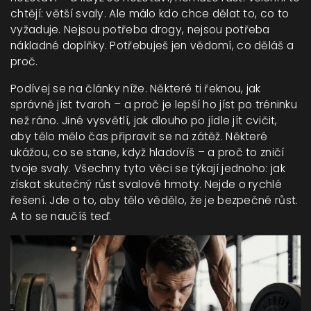
chtějí: větší svaly. Ale málo kdo chce dělat to, co to
vyžaduje. Nejsou potřeba drogy, nejsou potřeba
nákladné doplňky. Potřebuješ jen vědomí, co děláš a
proč.
Podívej se na články níže. Některé ti řeknou, jak
správně jíst tvaroh – a proč je lepší ho jíst po tréninku
než ráno. Jiné vysvětlí, jak dlouho po jídle jít cvičit,
aby tělo mělo čas připravit se na zátěž. Některé
ukážou, co se stane, když hladovíš – a proč to zničí
tvoje svaly. Všechny tyto věci se týkají jednoho: jak
získat skutečný růst svalové hmoty. Nejde o rychlé
řešení. Jde o to, aby tělo vědělo, že je bezpečné růst.
A to se naučíš teď.