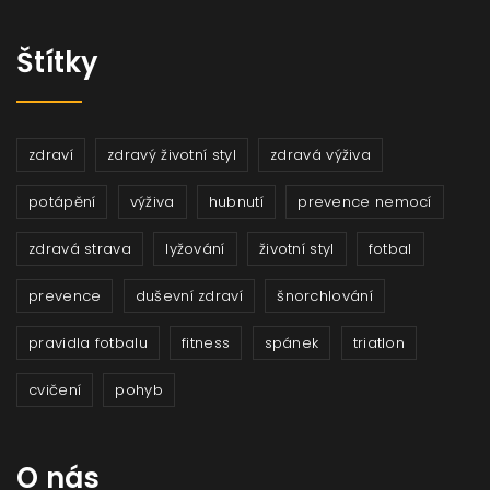
Štítky
zdraví
zdravý životní styl
zdravá výživa
potápění
výživa
hubnutí
prevence nemocí
zdravá strava
lyžování
životní styl
fotbal
prevence
duševní zdraví
šnorchlování
pravidla fotbalu
fitness
spánek
triatlon
cvičení
pohyb
O nás