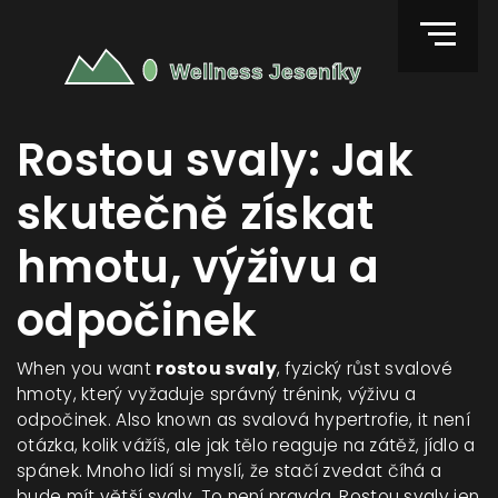
Rostou svaly: Jak
skutečně získat
hmotu, výživu a
odpočinek
When you want
rostou svaly
,
fyzický růst svalové
hmoty, který vyžaduje správný trénink, výživu a
odpočinek
. Also known as
svalová hypertrofie
, it
není
otázka, kolik vážíš, ale jak tělo reaguje na zátěž, jídlo a
spánek
.
Mnoho lidí si myslí, že stačí zvedat číhá a
bude mít větší svaly. To není pravda. Rostou svaly jen