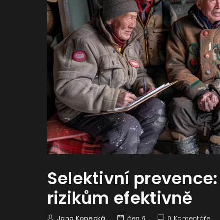
Selektivní prevence
rizikům efektivně
Jana Kopecká
čen 6
0 Komentáře