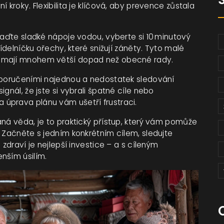
 kroky. Flexibilita je klíčová, aby prevence zůstala
raďte sladké nápoje vodou, vyberte si 10 minutový
jídelníčku ořechy, které snižují záněty. Tyto malé
, mají mnohem větší dopad než obecné rady.
doporučeními najednou a nedostatek sledování
gnál, že jste si vybrali špatné cíle nebo
úprava plánu vám ušetří frustraci.
aná věda, je to praktický přístup, který vám pomůže
. Začněte s jedním konkrétním cílem, sledujte
 zdraví je nejlepší investice – a s cíleným
nším úsilím.