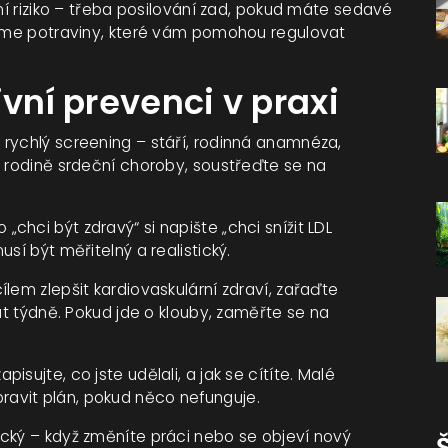
bní riziko – třeba posilování zad, pokud máte sedavé
íráme potraviny, které vám pomohou regulovat
ivní prevenci v praxi
i rychlý screening – stáří, rodinná anamnéza,
v rodině srdeční choroby, soustřeďte se na
chci být zdravý“ si napište „chci snížit LDL
sí být měřitelný a realistický.
lem zlepšit kardiovaskulární zdraví, zařaďte
rát týdně. Pokud jde o klouby, zaměřte se na
pisujte, co jste udělali, a jak se cítíte. Malé
avit plán, pokud něco nefunguje.
ický – když změníte práci nebo se objeví nový