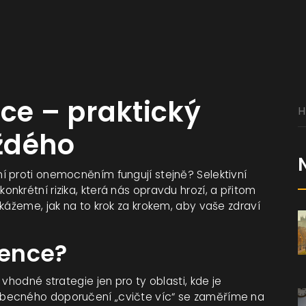
nce – praktický
ždého
í proti onemocněním fungují stejně? Selektivní
krétní rizika, která nás opravdu hrozí, a přitom
kážeme, jak na to krok za krokem, aby vaše zdraví
vence?
vhodné strategie jen pro ty oblasti, kde je
obecného doporučení „cvičte víc“ se zaměříme na