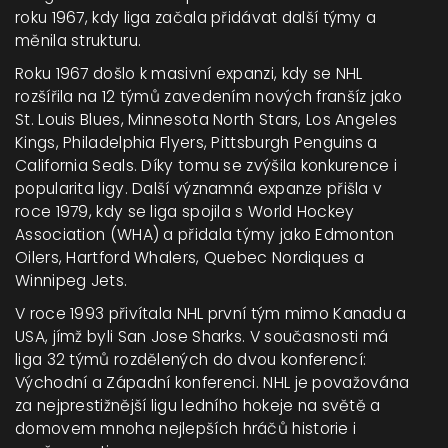
roku 1967, kdy liga začala přidávat další týmy a
měnila strukturu.
Roku 1967 došlo k masivní expanzi, kdy se NHL
rozšířila na 12 týmů zavedením nových franšíz jako
St. Louis Blues, Minnesota North Stars, Los Angeles
Kings, Philadelphia Flyers, Pittsburgh Penguins a
California Seals. Díky tomu se zvýšila konkurence i
popularita ligy. Další významná expanze přišla v
roce 1979, kdy se liga spojila s World Hockey
Association (WHA) a přidala týmy jako Edmonton
Oilers, Hartford Whalers, Quebec Nordiques a
Winnipeg Jets.
V roce 1993 přivítala NHL první tým mimo Kanadu a
USA, jímž byli San Jose Sharks. V současnosti má
liga 32 týmů rozdělených do dvou konferencí:
Východní a Západní konferenci. NHL je považována
za nejprestižnější ligu ledního hokeje na světě a
domovem mnoha nejlepších hráčů historie i