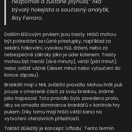
nezpomalí a zůstane plynulá,“ říká
bývalý hokejista a současný analytik,
Ray Ferraro.
Dalším klíčovým prvkem jsou tresty. Hráči mohou
být potrestáni za různé přestupky, například za
sekání, hákování, vysokou hůl, držení, nebo za
nebezpečné zákroky jako je úder kolenem. Tresty
mohou být menší (dvě minuty), větší (pět minut),
nebo zvlášť vážné (deset minut nebo vyloučení do
konce zápasu).
Brankáři mají v NHL zvláštní pravidla. Mohou hrát puk
pouze v omezené části za svou brankou, známé
jako trapezoid. Toto pravidlo bylo zavedeno proto,
aby se omezila dominance brankářů v kontrole hry
pukem. Díky tomu mají hráči větší šanci na
vytvoření ofenzivních příležitostí.
Taktéž důležitý je koncept 'offsidu'. Tento termín