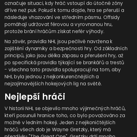
označuje situaci, kdy hráč vstoupí do útočné zóny
dříve než puk. Pokud k tomu dojde, hra se přeruší a
následuje vhazování ve středním pásmu. Offsidy
pomáhají udržovat férovou a vyrovnanou hru,
protože brání hráčům získat nefér výhody.
Na závěr, pravidla NHL jsou pečlivě navržena k
zajištění dynamiky a bezpečnosti hry. Od základních
principů, jako jsou délka zápasu a přerušení hry, až
po specifická pravidla týkající se brankářů a trestů
- všechna tato pravidla spolupracují na tom, aby
NHL byla jednou z nejkonkurenčnějších a
nejzajímavějších hokejových lig na světě.
Nejlepší hráči
V historii NHL se objevilo mnoho výjimečných hráčů,
kteří posunuli hranice toho, co bylo považováno za
možné v ledním hokeji. Jeden z nejikoničtějších
hráčů všech dob je Wayne Gretzky, který má
přezdívku "The Great One". Gretzky drží mnoho