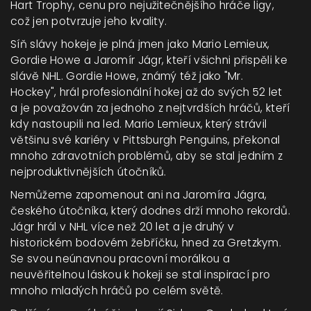
Hart Trophy, cenu pro nejužitečnějšího hráče ligy,
což jen potvrzuje jeho kvality.
Síň slávy hokeje je plná jmen jako Mario Lemieux,
Gordie Howe a Jaromír Jágr, kteří všichni přispěli ke
slávě NHL. Gordie Howe, známý též jako "Mr.
Hockey", hrál profesionální hokej až do svých 52 let
a je považován za jednoho z nejtvrdších hráčů, kteří
kdy nastoupili na led. Mario Lemieux, který strávil
většinu své kariéry v Pittsburgh Penguins, překonal
mnoho zdravotních problémů, aby se stal jedním z
nejproduktivnějších útočníků.
Nemůžeme zapomenout ani na Jaromíra Jágra,
českého útočníka, který dodnes drží mnoho rekordů.
Jágr hrál v NHL více než 20 let a je druhý v
historickém bodovém žebříčku, hned za Gretzkym.
Se svou neúnavnou pracovní morálkou a
neuvěřitelnou láskou k hokeji se stal inspirací pro
mnoho mladých hráčů po celém světě.