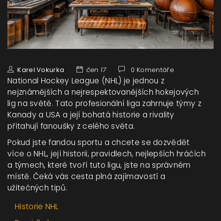
Karel Vokurka
čen 17
0 Komentáře
National Hockey League (NHL) je jednou z
nejznámějších a nejrespektovanějších hokejových
lig na světě. Tato profesionální liga zahrnuje týmy z
Kanady a USA a její bohatá historie a rivality
přitahují fanoušky z celého světa.
Pokud jste fandou sportu a chcete se dozvědět
více o NHL, její historii, pravidlech, nejlepších hráčích
a týmech, které tvoří tuto ligu, jste na správném
místě. Čeká vás cesta plná zajímavostí a
užitečných tipů.
Historie NHL