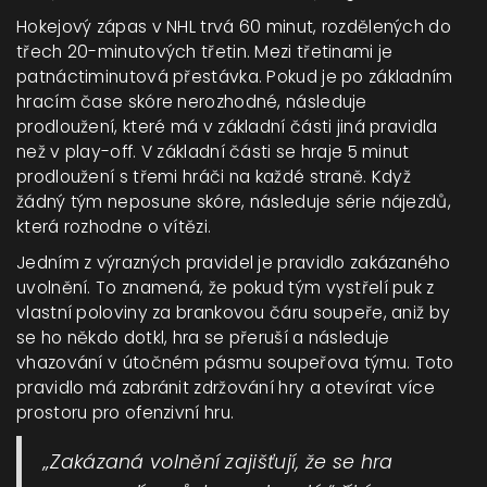
Hokejový zápas v NHL trvá 60 minut, rozdělených do
třech 20-minutových třetin. Mezi třetinami je
patnáctiminutová přestávka. Pokud je po základním
hracím čase skóre nerozhodné, následuje
prodloužení, které má v základní části jiná pravidla
než v play-off. V základní části se hraje 5 minut
prodloužení s třemi hráči na každé straně. Když
žádný tým neposune skóre, následuje série nájezdů,
která rozhodne o vítězi.
Jedním z výrazných pravidel je pravidlo zakázaného
uvolnění. To znamená, že pokud tým vystřelí puk z
vlastní poloviny za brankovou čáru soupeře, aniž by
se ho někdo dotkl, hra se přeruší a následuje
vhazování v útočném pásmu soupeřova týmu. Toto
pravidlo má zabránit zdržování hry a otevírat více
prostoru pro ofenzivní hru.
„Zakázaná volnění zajišťují, že se hra