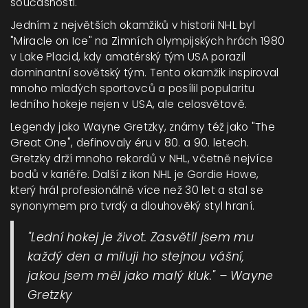
současnosti.
Jedním z největších okamžiků v historii NHL byl
"Miracle on Ice" na Zimních olympijských hrách 1980
v Lake Placid, kdy amatérský tým USA porazil
dominantní sovětský tým. Tento okamžik inspiroval
mnoho mladých sportovců a posílil popularitu
ledního hokeje nejen v USA, ale celosvětově.
Legendy jako Wayne Gretzky, známy též jako "The
Great One", definovaly éru v 80. a 90. letech.
Gretzky drží mnoho rekordů v NHL, včetně nejvíce
bodů v kariéře. Další z ikon NHL je Gordie Howe,
který hrál profesionálně více než 30 let a stal se
synonymem pro tvrdý a dlouhověký styl hraní.
"Lední hokej je život. Zasvětil jsem mu
každý den a miluji ho stejnou vášní,
jakou jsem měl jako malý kluk." – Wayne
Gretzky