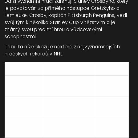
Další významní hráči zahrnují Sidney Crosbyho, který
je považován za přímého nástupce Gretzkyho a
Lemieuxe. Crosby, kapitán Pittsburgh Penguins, vedl
svůj tým k několika Stanley Cup vítězstvím a je
známý svou precizní hrou a vůdcovskými
schopnostmi.
Tabulka níže ukazuje některé z nejvýznamnějších
hráčských rekordů v NHL:
Hráč
Rekord
Hodnota
Wayne
Nejvíce bodů v
2857
Gretzky
kariéře
Wayne
Nejvíce gólů v
894
Gretzky
kariéře
Jaromír
Druhý v bodování
1921
Jágr