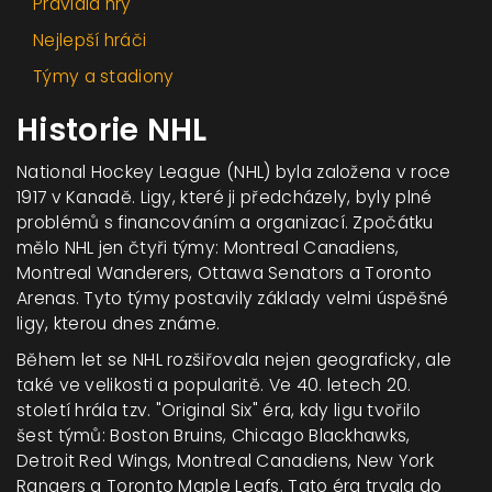
Pravidla hry
Nejlepší hráči
Týmy a stadiony
Historie NHL
National Hockey League (NHL) byla založena v roce
1917 v Kanadě. Ligy, které ji předcházely, byly plné
problémů s financováním a organizací. Zpočátku
mělo NHL jen čtyři týmy: Montreal Canadiens,
Montreal Wanderers, Ottawa Senators a Toronto
Arenas. Tyto týmy postavily základy velmi úspěšné
ligy, kterou dnes známe.
Během let se NHL rozšiřovala nejen geograficky, ale
také ve velikosti a popularitě. Ve 40. letech 20.
století hrála tzv. "Original Six" éra, kdy ligu tvořilo
šest týmů: Boston Bruins, Chicago Blackhawks,
Detroit Red Wings, Montreal Canadiens, New York
Rangers a Toronto Maple Leafs. Tato éra trvala do