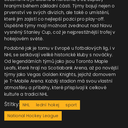
hranými během základní části. Týmy bojují nejen o
prvenství ve svých divizích, ale také o umístění,
které jim zajistí co nejlepší pozici pro play-off.
Úspěšné týmy mají možnost zvednout nad hlavu
vysněný Stanley Cup, což je nejprestižnější trofej v
hokejovém světě.
Podobně jak je tomu v Evropě u fotbalových lig, i v
NHL se setkávají veliké historické kluby s nováčky.
Od legendárních týmů jako jsou Toronto Maple
Leafs, které hrají na Scotiabank Arena, až po novější
týmy jako Vegas Golden Knights, jejichž domovem
je T-Mobile Arena. Každý stadion má svou vlastní
atmosféru a příběhy, které přispívají k celkové
kultuře a tradici NHL.
Štítky:
NHL
lední hokej
sport
National Hockey League