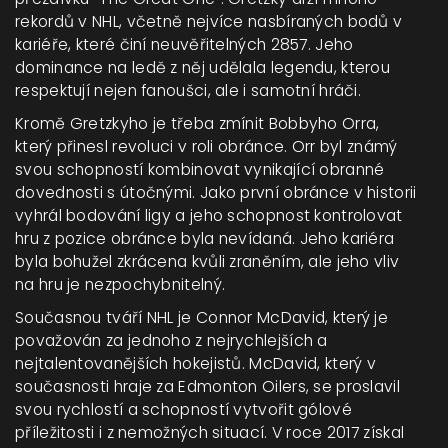
rekordů v NHL, včetně nejvíce nasbíraných bodů v
kariéře, které činí neuvěřitelných 2857. Jeho
dominance na ledě z něj udělala legendu, kterou
respektují nejen fanoušci, ale i samotní hráči.
Kromě Gretzkyho je třeba zmínit Bobbyho Orra,
který přinesl revoluci v roli obránce. Orr byl známý
svou schopností kombinovat vynikající obranné
dovednosti s útočnými. Jako první obránce v historii
vyhrál bodování ligy a jeho schopnost kontrolovat
hru z pozice obránce byla nevídaná. Jeho kariéra
byla bohužel zkrácena kvůli zraněním, ale jeho vliv
na hru je nezpochybnitelný.
Současnou tváří NHL je Connor McDavid, který je
považován za jednoho z nejrychlejších a
nejtalentovanějších hokejistů. McDavid, který v
současnosti hraje za Edmonton Oilers, se proslavil
svou rychlostí a schopností vytvořit gólové
příležitosti i z nemožných situací. V roce 2017 získal