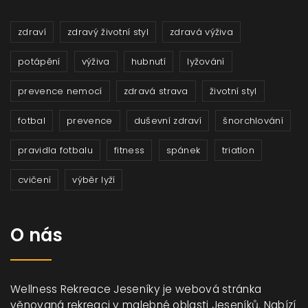
zdraví
zdravý životní styl
zdravá výživa
potápění
výživa
hubnutí
lyžování
prevence nemocí
zdravá strava
životní styl
fotbal
prevence
duševní zdraví
šnorchlování
pravidla fotbalu
fitness
spánek
triatlon
cvičení
výběr lyží
O nás
Wellness Rekreace Jeseníky je webová stránka
věnovaná rekreaci v malebné oblasti Jeseníků. Nabízí