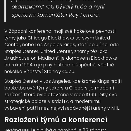
okamžikem,“ řekl bývalý hráč a nyní
sportovní komentátor Ray Ferraro.
V Západní konferenci mají své hokejové pevnosti
týmy jako Chicago Blackhawks se svým United
Center, nebo Los Angeles Kings, kteří bojují na ledě
Staples Center. United Center, známý též jako
„Madhouse on Madison“, je domovem Blackhawks
od roku 1994 a je plný historie a úspěchů, včetně
několika vítězství Stanley Cupu.
Staples Center v Los Angeles, kde kromě Kings hrají i
basketbalové týmy Lakers a Clippers, je moderní
zařízení, které bylo otevřeno v roce 1999. Díky své
strategické poloze v srdci LA a modernímu
vybavení patří mezi nejvyhledávanější arény v NHL.
Rozložení týmů a konferencí
Sezóna NHL je dlouhá a náročná, s 82 zápasy