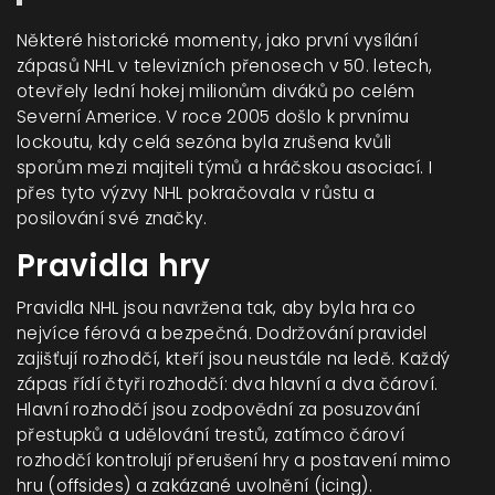
Některé historické momenty, jako první vysílání
zápasů NHL v televizních přenosech v 50. letech,
otevřely lední hokej milionům diváků po celém
Severní Americe. V roce 2005 došlo k prvnímu
lockoutu, kdy celá sezóna byla zrušena kvůli
sporům mezi majiteli týmů a hráčskou asociací. I
přes tyto výzvy NHL pokračovala v růstu a
posilování své značky.
Pravidla hry
Pravidla NHL jsou navržena tak, aby byla hra co
nejvíce férová a bezpečná. Dodržování pravidel
zajišťují rozhodčí, kteří jsou neustále na ledě. Každý
zápas řídí čtyři rozhodčí: dva hlavní a dva čároví.
Hlavní rozhodčí jsou zodpovědní za posuzování
přestupků a udělování trestů, zatímco čároví
rozhodčí kontrolují přerušení hry a postavení mimo
hru (offsides) a zakázané uvolnění (icing).