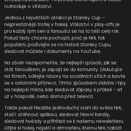
rozhoduje o vítězství.
Jednou z největších atrakcí je Stanley Cup –
nejprestižnější trofej v hokeji. Vítězství v play‑offs je
pro každý tým sen a fanoušci se na to těší celý rok.
Pokud tedy chcete pochopit, proč je NHL tak
populární, podívejte se na historii Stanley Cupu,
sledovat můžete i dokumenty na YouTube.
Na závěr nezapomeňte, že nejlepší způsob, jak se
stát fanouškem, je zapojit se do komunity. Diskutujte
na fórech, sdílejte názory na sociálních sítích a bavte
se s ostatními příznivci. Tímto způsobem získáte i tipy
na nejlepší místa, kde sledovat zápasy s přáteli – ať
už v hospodě, nebo doma před televizí.
Takže pokud hledáte jednoduchý start do světa NHL,
stačí: stáhnout aplikaci, sledovat hlavní kanály,
sledovat hvězdy a přihlásit se k našemu newsletteru.
Užijte si hokej, napětí a atmosféru, kterou NHL nabízí!