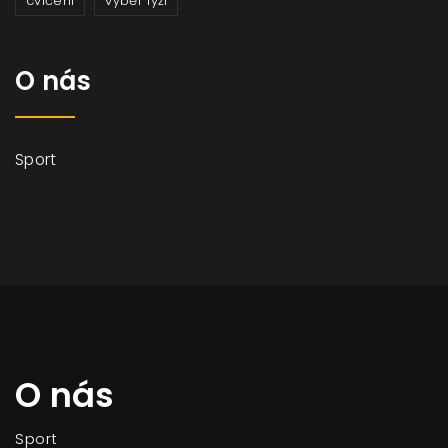
cvičení
výběr lyží
O nás
Sport
O nás
Sport