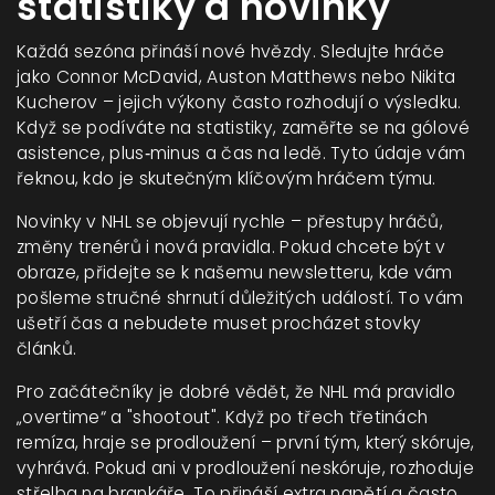
statistiky a novinky
Každá sezóna přináší nové hvězdy. Sledujte hráče
jako Connor McDavid, Auston Matthews nebo Nikita
Kucherov – jejich výkony často rozhodují o výsledku.
Když se podíváte na statistiky, zaměřte se na gólové
asistence, plus‑minus a čas na ledě. Tyto údaje vám
řeknou, kdo je skutečným klíčovým hráčem týmu.
Novinky v NHL se objevují rychle – přestupy hráčů,
změny trenérů i nová pravidla. Pokud chcete být v
obraze, přidejte se k našemu newsletteru, kde vám
pošleme stručné shrnutí důležitých událostí. To vám
ušetří čas a nebudete muset procházet stovky
článků.
Pro začátečníky je dobré vědět, že NHL má pravidlo
„overtime“ a "shootout". Když po třech třetinách
remíza, hraje se prodloužení – první tým, který skóruje,
vyhrává. Pokud ani v prodloužení neskóruje, rozhoduje
střelba na brankáře. To přináší extra napětí a často