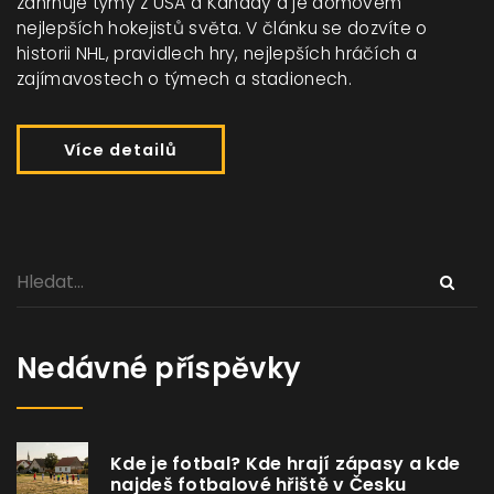
zahrnuje týmy z USA a Kanady a je domovem
nejlepších hokejistů světa. V článku se dozvíte o
historii NHL, pravidlech hry, nejlepších hráčích a
zajímavostech o týmech a stadionech.
Více detailů
Nedávné příspěvky
Kde je fotbal? Kde hrají zápasy a kde
najdeš fotbalové hřiště v Česku