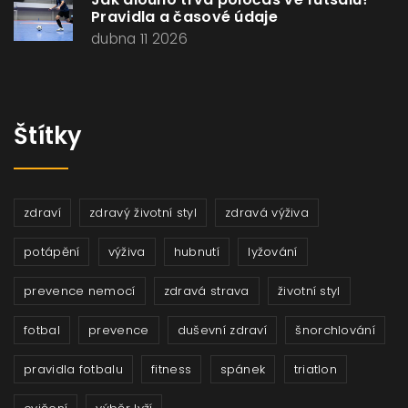
Pravidla a časové údaje
dubna 11 2026
Štítky
zdraví
zdravý životní styl
zdravá výživa
potápění
výživa
hubnutí
lyžování
prevence nemocí
zdravá strava
životní styl
fotbal
prevence
duševní zdraví
šnorchlování
pravidla fotbalu
fitness
spánek
triatlon