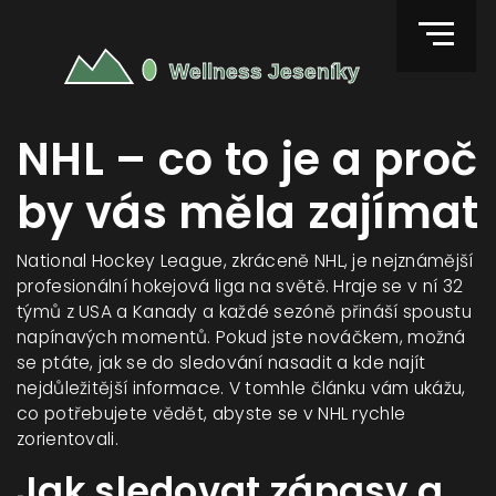
NHL – co to je a proč
by vás měla zajímat
National Hockey League, zkráceně NHL, je nejznámější
profesionální hokejová liga na světě. Hraje se v ní 32
týmů z USA a Kanady a každé sezóně přináší spoustu
napínavých momentů. Pokud jste nováčkem, možná
se ptáte, jak se do sledování nasadit a kde najít
nejdůležitější informace. V tomhle článku vám ukážu,
co potřebujete vědět, abyste se v NHL rychle
zorientovali.
Jak sledovat zápasy a