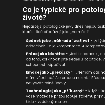
Co je typické pro patol
životě?
Nejčastější patologické jevy dnes nejsou těžk
které si lidé předávají jako „normální“:
Spánek jako „náhrada“ za život
- „V týd
odpočinek. To je kompenzace. A kompenzac
Práce jako identita
- „Jestli nepracuju, 
od toho, kolik hodin jste seděli u počítače,
schopnost odpočívat.
Emoce jako „překážky“
- „Nemám čas na 
mám všechno.“ Ale emoce nezmizí. Přesouvaj
nevysvětlitelné únavy.
Technologie jako „příbuzný“
- Když si k
vaše mozek se přizpůsobuje stálému příjmu
klidu - vzdáleným snem.