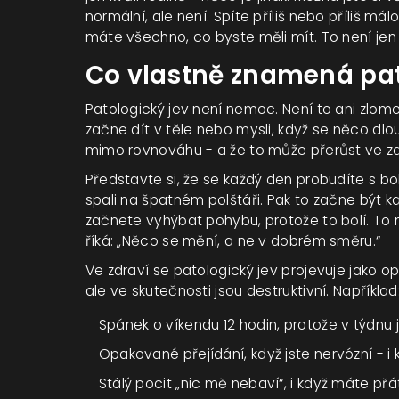
normální, ale není. Spíte příliš nebo příliš málo
máte všechno, co byste měli mít. To není jen 
Co vlastně znamená pat
Patologický jev není nemoc. Není to ani zlom
začne dít v těle nebo mysli, když se něco dlo
mimo rovnováhu - a že to může přerůst ve zdr
Představte si, že se každý den probudíte s bole
spali na špatném polštáři. Pak to začne být k
začnete vyhýbat pohybu, protože to bolí. To ne
říká: „Něco se mění, a ne v dobrém směru.“
Ve zdraví se patologický jev projevuje jako opa
ale ve skutečnosti jsou destruktivní. Například
Spánek o víkendu 12 hodin, protože v týdnu j
Opakované přejídání, když jste nervózní - i k
Stálý pocit „nic mě nebaví“, i když máte přát