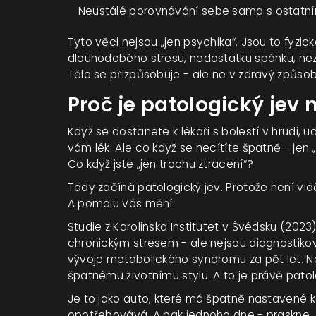
Neustálé porovnávání sebe sama s ostatními
Tyto věci nejsou „jen psychika“. Jsou to fyzic
dlouhodobého stresu, nedostatku spánku, ne
Tělo se přizpůsobuje - ale ne v zdravý způsob
Proč je patologický jev
Když se dostanete k lékaři s bolestí v hrudi, 
vám lék. Ale co když se necítíte špatně - jen 
Co když jste „jen trochu ztracení“?
Tady začíná patologický jev. Protože není vidě
A pomalu vás mění.
Studie z Karolinska Institutet v Švédsku (2023)
chronickým stresem - ale nejsou diagnostikován
vývoje metabolického syndromu za pět let. N
špatnému životnímu stylu. A to je právě patol
Je to jako auto, které má špatně nastavené k
opotřebovává. A pak jednoho dne - praskne.