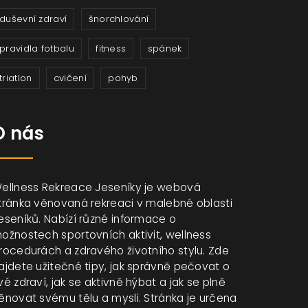
duševní zdraví
šnorchlování
pravidla fotbalu
fitness
spánek
triatlon
cvičení
pohyb
O nás
ellness Rekreace Jeseníky je webová
tránka věnovaná rekreaci v malebné oblasti
eseníků. Nabízí různé informace o
ožnostech sportovních aktivit, wellness
rocedurách a zdravého životního stylu. Zde
ajdete užitečné tipy, jak správně pečovat o
vé zdraví, jak se aktivně hýbat a jak se plně
ěnovat svému tělu a mysli. Stránka je určena