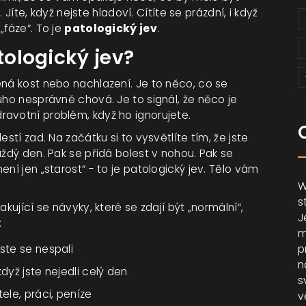
. Jíte, když nejste hladoví. Cítíte se prázdní, i když
„fáze“. To je
patologický jev
.
ologický jev?
ená kost nebo nachlazení. Je to něco, co se
uho nesprávně chová. Je to signál, že něco je
avotní problém, když ho ignorujete.
stí zad. Na začátku si to vysvětlíte tím, že jste
aždý den. Pak se přidá bolest v nohou. Pak se
ní jen „starost“ - to je patologický jev. Tělo vám
W
s
kující se návyky, které se zdají být „normální“,
J
:
m
ste se nespali
p
n
dyž jste nejedli celý den
s
ele, práci, peníze
v