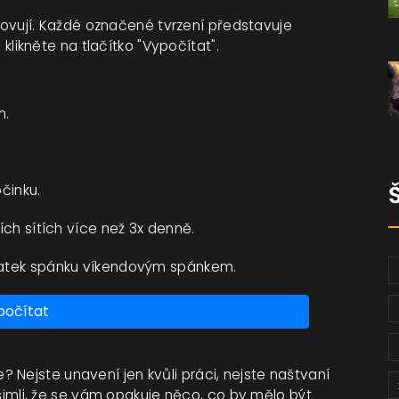
hovují. Každé označené tvrzení představuje
klikněte na tlačítko "Vypočítat".
m.
činku.
ch sítích více než 3x denně.
tatek spánku víkendovým spánkem.
počítat
 Nejste unavení jen kvůli práci, nejste naštvaní
 všimli, že se vám opakuje něco, co by mělo být