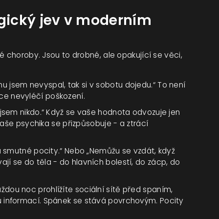
ogický jev v moderním
é choroby. Jsou to drobné, ale opakující se věci,
nu jsem nevyspal, tak si v sobotu dojedu.“ To není
e nevyléčí poškození.
nejsem nikdo.“ Když se vaše hodnota odvozuje jen
 vaše psychika se přizpůsobuje - a ztrácí
smutné pocity.“ Nebo „Nemůžu se vzdát, když
í se do těla - do hlavních bolestí, do zácp, do
aždou noc prohlížíte sociální sítě před spaním,
 informací. Spánek se stává povrchovým. Pocity