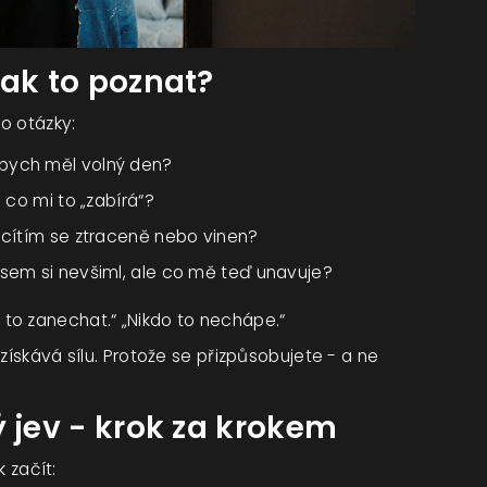
jak to poznat?
to otázky:
ybych měl volný den?
 co mi to „zabírá“?
a cítím se ztraceně nebo vinen?
jsem si nevšiml, ale co mě teď unavuje?
to zanechat.“ „Nikdo to nechápe.“
získává sílu. Protože se přizpůsobujete - a ne
ý jev - krok za krokem
k začít: