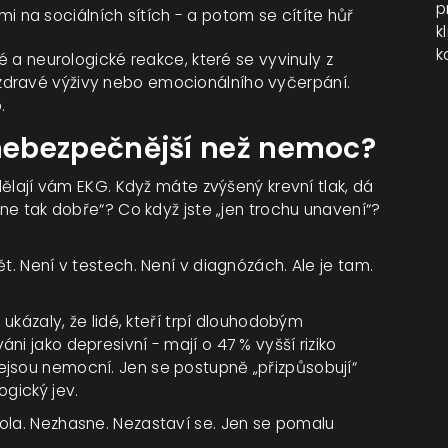
p
 na sociálních sítích - a potom se cítíte hůř
k
k
ké a neurologické reakce, které se vyvinuly z
zdravé výživy nebo emocionálního vyčerpání.
.
 nebezpečnější než nemoc?
udělají vám EKG. Když máte zvýšený krevní tlak, dá
„ne tak dobře“? Co když jste „jen trochu unavení“?
t. Není v testech. Není v diagnózách. Ale je tam.
 ukázaly, že lidé, kteří trpí dlouhodobým
i jako depresivní - mají o 47 % vyšší riziko
ejsou nemocní. Jen se postupně „přizpůsobují“
ogický jev.
ola. Nezhasne. Nezastaví se. Jen se pomalu