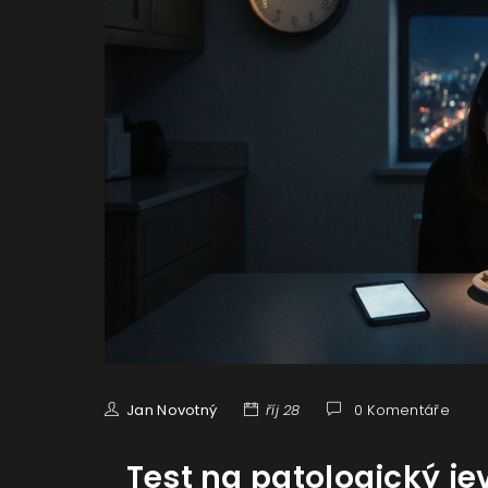
Jan Novotný
říj 28
0 Komentáře
Test na patologický je