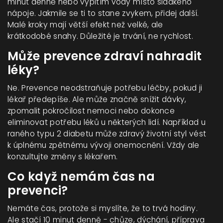
minut denně nebo vypitím vody místo sladkého
nápoje. Jakmile se ti to stane zvykem, přidej další.
Malé kroky mají větší efekt než velké, ale
krátkodobé snahy. Důležité je trvání, ne rychlost.
Může prevence zdraví nahradit
léky?
Ne. Prevence neodstraňuje potřebu léčby, pokud ji
lékař předepíše. Ale může značně snížit dávky,
zpomalit pokročilost nemoci nebo dokonce
eliminovat potřebu léků u některých lidí. Například u
raného typu 2 diabetu může zdravý životní styl vést
k úplnému zpětnému vývoji onemocnění. Vždy ale
konzultujte změny s lékařem.
Co když nemám čas na
prevenci?
Nemáte čas, protože si myslíte, že to trvá hodiny.
Ale stačí 10 minut denně - chůze, dýchání, příprava