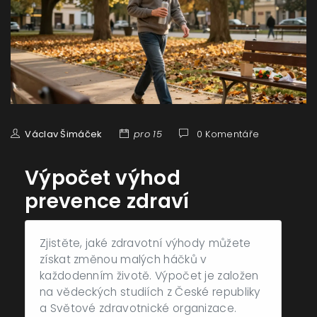
Václav Šimáček
pro 15
0 Komentáře
Výpočet výhod
prevence zdraví
Zjistěte, jaké zdravotní výhody můžete
získat změnou malých háčků v
každodenním životě. Výpočet je založen
na vědeckých studiích z České republiky
a Světové zdravotnické organizace.