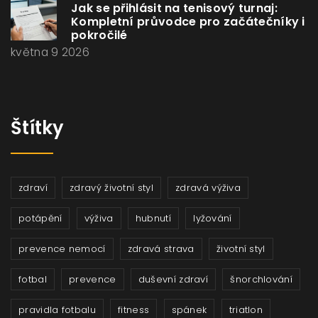
Jak se přihlásit na tenisový turnaj:
Kompletní průvodce pro začátečníky i
pokročilé
května 9 2026
Štítky
zdraví
zdravý životní styl
zdravá výživa
potápění
výživa
hubnutí
lyžování
prevence nemocí
zdravá strava
životní styl
fotbal
prevence
duševní zdraví
šnorchlování
pravidla fotbalu
fitness
spánek
triatlon