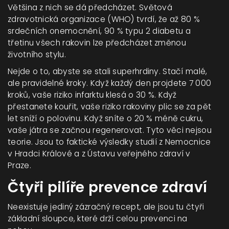
Většina z nich se dá předcházet. Světová
zdravotnická organizace (WHO) tvrdí, že až 80 %
srdečních onemocnění, 90 % typu 2 diabetu a
třetinu všech rakovin lze předcházet změnou
životního stylu.
Nejde o to, abyste se stali superhrdiny. Stačí malé,
ale pravidelné kroky. Když každý den projdete 7 000
kroků, vaše riziko infarktu klesá o 30 %. Když
přestanete kouřit, vaše riziko rakoviny plic se za pět
let sníží o polovinu. Když sníte o 20 % méně cukru,
vaše játra se začnou regenerovat. Tyto věci nejsou
teorie. Jsou to faktické výsledky studií z Nemocnice
v Hradci Králové a z Ústavu veřejného zdraví v
Praze.
Čtyři pilíře prevence zdraví
Neexistuje jediný zázračný recept, ale jsou tu čtyři
základní sloupce, které drží celou prevenci na