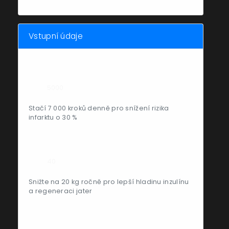
Vstupní údaje
Aktuální počet kroků denně
Stačí 7 000 kroků denně pro snížení rizika
infarktu o 30 %
Aktuální spotřeba cukru ročně (kg)
Snižte na 20 kg ročně pro lepší hladinu inzulínu
a regeneraci jater
Počet hodin spánku denně