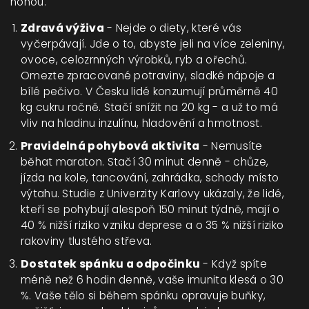
nohou.
Zdravá výživa
- Nejde o diety, které vás
vyčerpávají. Jde o to, abyste jeli na více zeleniny,
ovoce, celozrnných výrobků, ryb a ořechů.
Omezte zpracované potraviny, sladké nápoje a
bílé pečivo. V Česku lidé konzumují průměrně 40
kg cukru ročně. Stačí snížit na 20 kg - a už to má
vliv na hladinu inzulínu, hladovění a hmotnost.
Pravidelná pohybová aktivita
- Nemusíte
běhat maraton. Stačí 30 minut denně - chůze,
jízda na kole, tancování, zahrádka, schody místo
výtahu. Studie z Univerzity Karlovy ukázaly, že lidé,
kteří se pohybují alespoň 150 minut týdně, mají o
40 % nižší riziko vzniku deprese a o 35 % nižší riziko
rakoviny tlustého střeva.
Dostatek spánku a odpočinku
- Když spíte
méně než 6 hodin denně, vaše imunita klesá o 30
%. Vaše tělo si během spánku opravuje buňky,