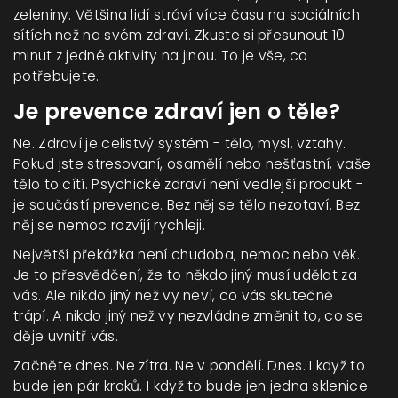
zeleniny. Většina lidí stráví více času na sociálních
sítích než na svém zdraví. Zkuste si přesunout 10
minut z jedné aktivity na jinou. To je vše, co
potřebujete.
Je prevence zdraví jen o těle?
Ne. Zdraví je celistvý systém - tělo, mysl, vztahy.
Pokud jste stresovaní, osamělí nebo nešťastní, vaše
tělo to cítí. Psychické zdraví není vedlejší produkt -
je součástí prevence. Bez něj se tělo nezotaví. Bez
něj se nemoc rozvíjí rychleji.
Největší překážka není chudoba, nemoc nebo věk.
Je to přesvědčení, že to někdo jiný musí udělat za
vás. Ale nikdo jiný než vy neví, co vás skutečně
trápí. A nikdo jiný než vy nezvládne změnit to, co se
děje uvnitř vás.
Začněte dnes. Ne zítra. Ne v pondělí. Dnes. I když to
bude jen pár kroků. I když to bude jen jedna sklenice