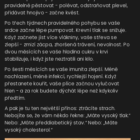
pravidelně pěstovat - polévat, odstraňovat plevel,
přidávat hnojivo - začne kvést.
Po třech týdnech pravidelného pohybu se vaše
srdce začne lépe pumpovat. Krevní tlak se snižuje.
Když začnete jíst více vlákniny, vaše střeva se
zlepší - zmizí zácpa, zhoršená trávení, nevolnost. Po
dvou měsících se vaše hladina cukru v krvi
stabilizuje, i když jste neztratili ani kilo.
Po šesti měsících se vaše imunita zlepší. Méně
nachlazení, méně infekcí, rychlejší hojení. Když
přestanete kouřit, vaše plíce začnou vylučovat
hlen - a za rok budete dýchát lépe než kdykoliv
předtím.
A pak je tu ten největší přínos: ztrácíte strach.
Nebojíte se, že vám někdo řekne: „Máte vysoký tlak.“
Nebo: „Máte předdiabetický stav.“ Nebo: „Máte
vysoký cholesterol.“