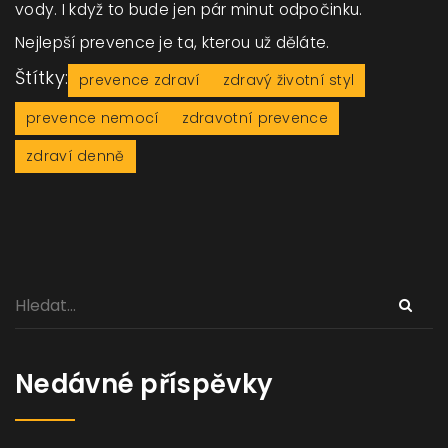
vody. I když to bude jen pár minut odpočinku.
Nejlepší prevence je ta, kterou už děláte.
Štítky:
prevence zdraví
zdravý životní styl
prevence nemocí
zdravotní prevence
zdraví denně
Nedávné příspěvky