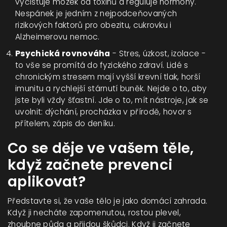
vyčišťuje mozek od toxinů a reguluje hormony.
Nespánek je jedním z nejpodceňovaných
rizikových faktorů pro obezitu, cukrovku i
Alzheimerovu nemoc.
Psychická rovnováha
- Stres, úzkost, izolace -
to vše se promítá do fyzického zdraví. Lidé s
chronickým stresem mají vyšší krevní tlak, horší
imunitu a rychlejší stárnutí buněk. Nejde o to, aby
jste byli vždy šťastní. Jde o to, mít nástroje, jak se
uvolnit: dýchání, procházka v přírodě, hovor s
přítelem, zápis do deníku.
Co se děje ve vašem těle,
když začnete prevenci
aplikovat?
Představte si, že vaše tělo je jako domácí zahrada.
Když ji necháte zapomenutou, rostou plevel,
zhoubne půda a přijdou škůdci. Když ji začnete