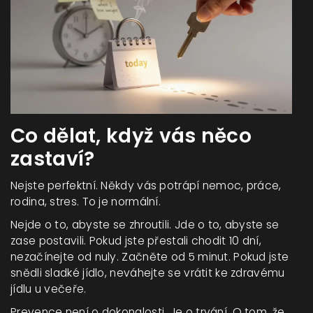
Co dělat, když vás něco
zastaví?
Nejste perfektní. Někdy vás potrápí nemoc, práce,
rodina, stres. To je normální.
Nejde o to, abyste se zhroutili. Jde o to, abyste se
zase postavili. Pokud jste přestali chodit 10 dní,
nezačínejte od nuly. Začněte od 5 minut. Pokud jste
snědli sladké jídlo, neváhejte se vrátit ke zdravému
jídlu u večeře.
Prevence není o dokonalosti. Je o trvání. O tom, že