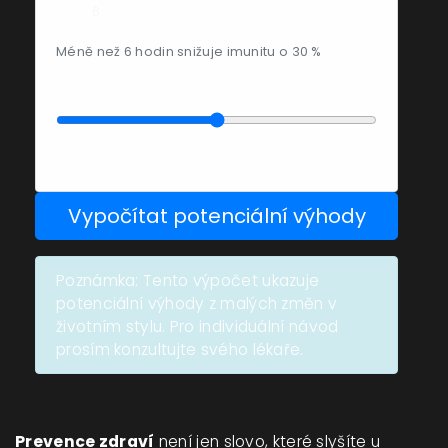
Méně než 6 hodin snižuje imunitu o 30 %
Úroveň stresu (1-5)
Nízký
Velmi vysoký
Vypočítat potenciální výhody
Poznámka: Tento výpočet ukazuje
potenciální výhody z malých změn v
životním stylu. Pro individuální návod
prosím konzultujte svého lékaře.
Prevence zdraví
není jen slovo, které slyšíte u