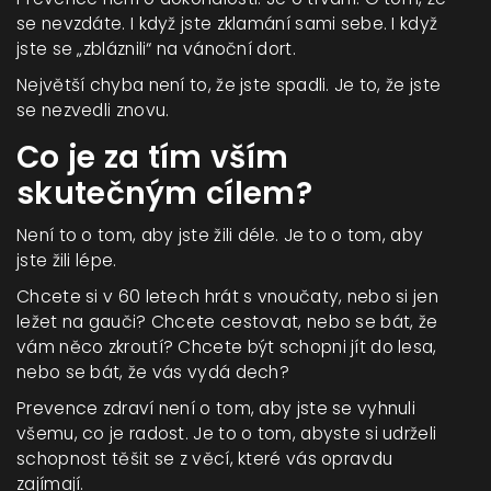
se nevzdáte. I když jste zklamání sami sebe. I když
jste se „zbláznili“ na vánoční dort.
Největší chyba není to, že jste spadli. Je to, že jste
se nezvedli znovu.
Co je za tím vším
skutečným cílem?
Není to o tom, aby jste žili déle. Je to o tom, aby
jste žili lépe.
Chcete si v 60 letech hrát s vnoučaty, nebo si jen
ležet na gauči? Chcete cestovat, nebo se bát, že
vám něco zkroutí? Chcete být schopni jít do lesa,
nebo se bát, že vás vydá dech?
Prevence zdraví není o tom, aby jste se vyhnuli
všemu, co je radost. Je to o tom, abyste si udrželi
schopnost těšit se z věcí, které vás opravdu
zajímají.