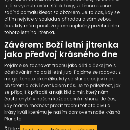
a já si vychutnávám šálek kávy, zatímco slunce
začíná pomalu klesat za obzorem. Je to čas, kdy se
cítím nejvíce v souladu s přírodou a sám sebou,
čas, kdy mám pocit, že jsem naplněný požehnáním
tohoto letního jitřenka.
Závěrem: Boží letní jitrenka
jako předvoj krásného dne
Pojďme se zachovat trochu jako děti a čekejme s
očekáváním na další letní jitro. Pojďme se radovat z
magie tohoto okamžiku, kdy se slunce objeví nad
obzorem a oživí svět kolem nás. Je to příležitost, jak
se připojit k přírodě a najít klid a mír, který nám
často chybí v našem každodenním shonu. Je čas,
kdy máme možnost prožít trochu tohoto divu a
krásy kvůli kterému je naším domovem naše krásná
Planeta.
Štítky:
Letní jitro
zkušenosti
zábava