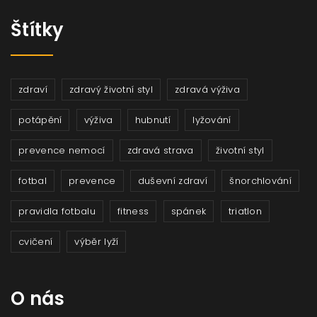
Štítky
zdraví
zdravý životní styl
zdravá výživa
potápění
výživa
hubnutí
lyžování
prevence nemocí
zdravá strava
životní styl
fotbal
prevence
duševní zdraví
šnorchlování
pravidla fotbalu
fitness
spánek
triatlon
cvičení
výběr lyží
O nás