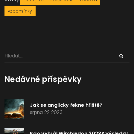
vzpomínky
Nedávné příspěvky
Jak se anglicky řekne hřiště?
srpna 22 2023
Kdo vyhrál Wimbledon 2023? Výsledky