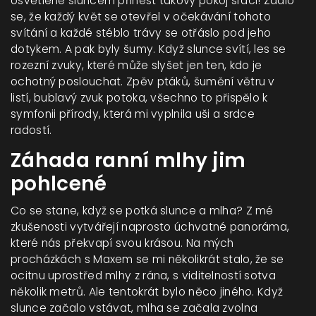
osvětlené sluncem přinést takový pokoj srdci! Zdálo
se, že každý květ se otevřel v očekávání tohoto
svítání a každé stéblo trávy se otřáslo pod jeho
dotykem. A pak byly šumy. Když slunce svítí, les se
rozezní zvuky, které může slyšet jen ten, kdo je
ochotný poslouchat. Zpěv ptáků, šumění větru v
listí, bublavý zvuk potoka, všechno to přispělo k
symfonii přírody, která mi vyplnila uši a srdce
radostí.
Záhada ranní mlhy jim
pohlcené
Co se stane, když se potká slunce a mlha? Z mé
zkušenosti vytvářejí naprosto úchvatné panoráma,
které nás překvapí svou krásou. Na mých
procházkách s Maxem se mi několikrát stalo, že se
ocitnu uprostřed mlhy z rána, s viditelností sotva
několik metrů. Ale tentokrát bylo něco jiného. Když
slunce začalo vstávat, mlha se začala zvolna