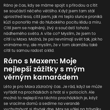
Ráno je čas, kdy se máme spojit s přírodou a cítit
se součástí něčeho většího. Když jsem tam stál
uprostřed lesa, cítil jsem, jak mi teplo slunce proniká
kůží a ponořilo mě do hlubokého pocitu klidu a míru.
Cítil jsem se naplněný, živý a součástí tohoto
nádherného světa. A víte co? Myslím, že jsem to
cítil i u Maxa. Možná, že psi nevnímají svět tak, jak ho
vnímáme my, ale myslím, že v tom okamžiku také
cítil tu samou radost a klid.
Ráno s Maxem: Moje
nejlepší zážitky s mým
věrným kamarádem
Léto je pro Maxa zázračný čas. Je rád, když se může
vyřádit na procházkách a hrát si v potocích. Ale
možná to nejlepší na těchto procházkách je, když
se vracíme domů a sedíme na verandě
vychutnávat si zbytek dne. Max se válej na trávníku