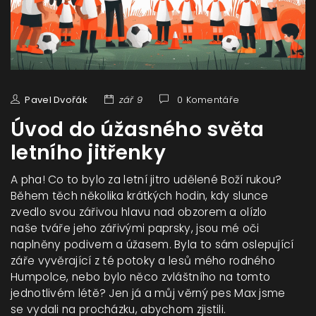
Pavel Dvořák
zář 9
0 Komentáře
Úvod do úžasného světa
letního jitřenky
A pha! Co to bylo za letní jitro udělené Boží rukou?
Během těch několika krátkých hodin, kdy slunce
zvedlo svou zářivou hlavu nad obzorem a olízlo
naše tváře jeho zářivými paprsky, jsou mé oči
naplněny podivem a úžasem. Byla to sám oslepující
záře vyvěrající z té potoky a lesů mého rodného
Humpolce, nebo bylo něco zvláštního na tomto
jednotlivém létě? Jen já a můj věrný pes Max jsme
se vydali na procházku, abychom zjistili.