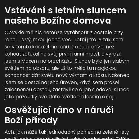
Vstávání s letním sluncem
našeho Božího domova
Obvykle mě nic nemůže vytáhnout z postele brzy
ráno ... s výjimkou jedné věci. Letní jitro. A tak jsem
se v tomto konkrétním dnu probudil dříve, než
kohout zaťukal na svůj první ranní motýl, a vyrazil
jsem s Maxem na procházku. Slunce bylo jen slabým
světlem na obzoru, ale už to mělo tu magickou
schopnost dát světu nový význam a krásu. Nakonec
jsem se dostal na jeho úroveň, když jsem prošel
zalesněnou cestou, zastavil se a jen sledoval slunce
jako pazourky své zlaté světlo na lesním okraji.
Osvěžující ráno v náručí
Boží přírody
Ach, jak může tak jednoduchý pohled na zelené listy