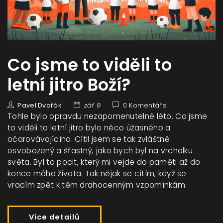
Co jsme to viděli to
letní jitro Boží?
Pavel Dvořák
zář 9
0 Komentáře
Tohle bylo opravdu nezapomenutelné léto. Co jsme
to viděli to letní jitro bylo něco úžasného a
očarovávajícího. Cítil jsem se tak zvláštně
osvobozený a šťastný, jako bych byl na vrcholku
světa. Byl to pocit, který mi vejde do paměti až do
konce mého života. Tak nějak se cítím, když se
vracím zpět k těm drahocenným vzpomínkám.
Více detailů