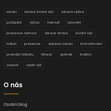
zdraví
zdravý životní styl
zdravá výživa
potápění
výživa
hubnutí
lyžování
prevence nemocí
zdravá strava
životní styl
fotbal
prevence
duševní zdraví
šnorchlování
pravidla fotbalu
fitness
spánek
triatlon
cvičení
výběr lyží
O nás
Osobní blog