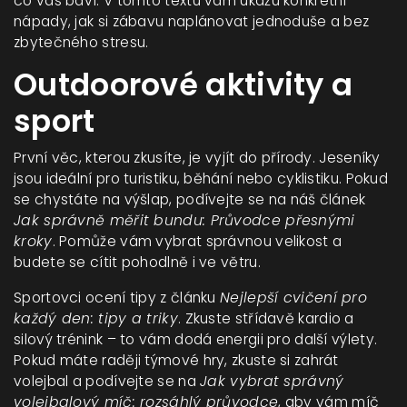
co vás baví. V tomto textu vám ukážu konkrétní
nápady, jak si zábavu naplánovat jednoduše a bez
zbytečného stresu.
Outdoorové aktivity a
sport
První věc, kterou zkusíte, je vyjít do přírody. Jeseníky
jsou ideální pro turistiku, běhání nebo cyklistiku. Pokud
se chystáte na výšlap, podívejte se na náš článek
Jak správně měřit bundu: Průvodce přesnými
kroky
. Pomůže vám vybrat správnou velikost a
budete se cítit pohodlně i ve větru.
Sportovci ocení tipy z článku
Nejlepší cvičení pro
každý den: tipy a triky
. Zkuste střídavě kardio a
silový trénink – to vám dodá energii pro další výlety.
Pokud máte raději týmové hry, zkuste si zahrát
volejbal a podívejte se na
Jak vybrat správný
volejbalový míč: rozsáhlý průvodce
, aby vám míč