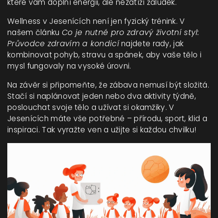
které vám doplní energii, ale nezatíží žaludek.
Wellness v Jesenících není jen fyzický trénink. V
našem článku
Co je nutné pro zdravý životní styl:
Průvodce zdravím a kondicí
najdete rady, jak
kombinovat pohyb, stravu a spánek, aby vaše tělo i
mysl fungovaly na vysoké úrovni.
Na závěr si připomeňte, že zábava nemusí být složitá.
Stačí si naplánovat jeden nebo dva aktivity týdně,
poslouchat svoje tělo a užívat si okamžiky. V
Jesenících máte vše potřebné – přírodu, sport, klid a
inspiraci. Tak vyražte ven a užijte si každou chvilku!