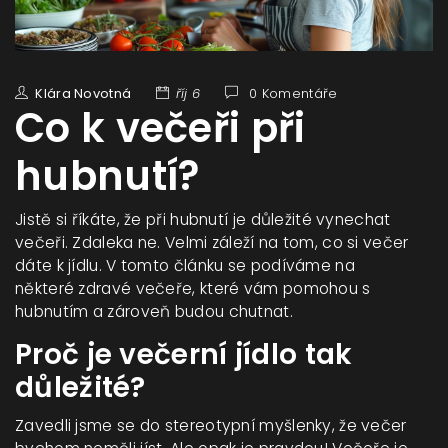
Klára Novotná
říj 6
0 Komentáře
Co k večeři při
hubnutí?
Jistě si říkáte, že při hubnutí je důležité vynechat
večeři. Zdaleka ne. Velmi záleží na tom, co si večer
dáte k jídlu. V tomto článku se podíváme na
některé zdravé večeře, které vám pomohou s
hubnutím a zároveň budou chutnat.
Proč je večerní jídlo tak
důležité?
Zavedli jsme se do stereotypní myšlenky, že večer