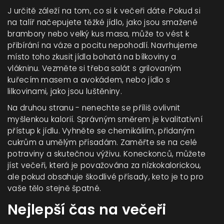
J určitě záleží na tom, co si k večeři dáte. Pokud si
na talíř načepujete těžké jídlo, jako jsou smažené
brambory nebo velký kus masa, může to vést k
přibírání na váze a pocitu nepohodlí. Navrhujeme
místo toho zkusit jídla bohatá na bílkoviny a
vlákninu. Vezměte si třeba salát s grilovaným
kuřecím masem a avokádem, nebo jídlo s
lilkovinami, jako jsou luštěniny.
Na druhou stranu - nenechte se příliš ovlivnit
myšlenkou kalorií. Správným směrem je kvalitativní
přístup k jídlu. Vyhněte se chemikáliím, přidaným
cukrům a umělým přísadám. Zaměřte se na celé
potraviny a skutečnou výživu. Koneckonců, můžete
jíst večeři, která je považována za nízkokalorickou,
ale pokud obsahuje škodlivé přísady, keto je to pro
vaše tělo stejně špatné.
Nejlepší čas na večeři