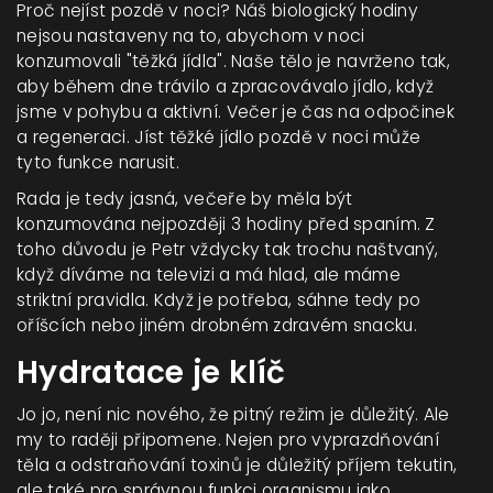
Proč nejíst pozdě v noci? Náš biologický hodiny
nejsou nastaveny na to, abychom v noci
konzumovali "těžká jídla". Naše tělo je navrženo tak,
aby během dne trávilo a zpracovávalo jídlo, když
jsme v pohybu a aktivní. Večer je čas na odpočinek
a regeneraci. Jíst těžké jídlo pozdě v noci může
tyto funkce narusit.
Rada je tedy jasná, večeře by měla být
konzumována nejpozději 3 hodiny před spaním. Z
toho důvodu je Petr vždycky tak trochu naštvaný,
když díváme na televizi a má hlad, ale máme
striktní pravidla. Když je potřeba, sáhne tedy po
oříšcích nebo jiném drobném zdravém snacku.
Hydratace je klíč
Jo jo, není nic nového, že pitný režim je důležitý. Ale
my to raději připomene. Nejen pro vyprazdňování
těla a odstraňování toxinů je důležitý příjem tekutin,
ale také pro správnou funkci organismu jako