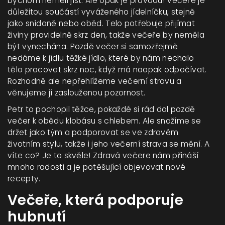
bychom neměli jíst. Ale opak je pravdou! Večeře je
důležitou součástí vyváženého jídelníčku, stejně
jako snídaně nebo oběd. Telo potřebuje přijímat
živiny pravidelně skrz den, takže večeře by neměla
být vynechána. Pozdě večer si samozřejmě
nedáme k jídlu těžké jídlo, které by nám nechalo
tělo pracovat skrz noc, když má naopak odpočívat.
Rozhodně ale nepřehlížeme večerní stravu a
věnujeme jí zaslouženou pozornost.
Petr to pochopil těžce, pokaždé si rád dal pozdě
večer k obědu klobásu s chlebem. Ale snažíme se
držet jako tým a podporovat se ve zdravém
životním stylu, takže i jeho večerní strava se mění. A
víte co? Je to skvěle! Zdravá večere nám přináší
mnoho radosti a je potěšující objevovat nové
recepty.
Večeře, která podporuje
hubnutí