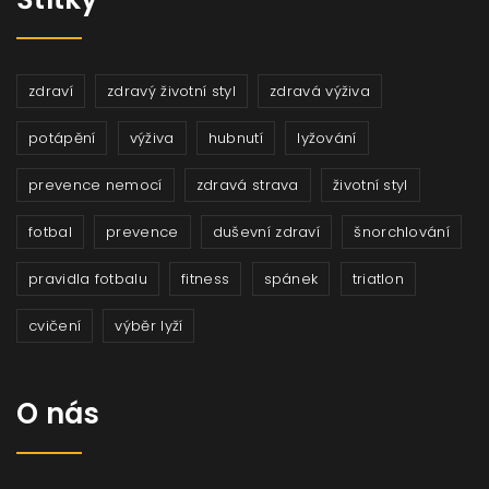
zdraví
zdravý životní styl
zdravá výživa
potápění
výživa
hubnutí
lyžování
prevence nemocí
zdravá strava
životní styl
fotbal
prevence
duševní zdraví
šnorchlování
pravidla fotbalu
fitness
spánek
triatlon
cvičení
výběr lyží
O nás