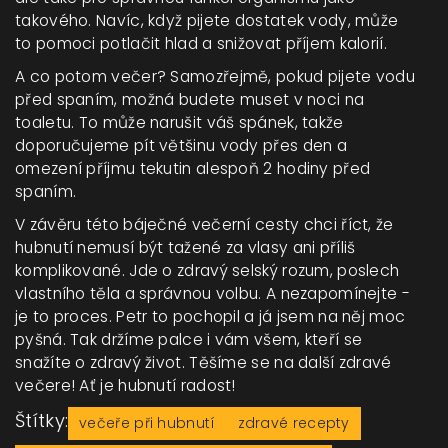
takového. Navíc, když pijete dostatek vody, může
to pomoci potlačit hlad a snižovat příjem kalorií.
A co potom večer? Samozřejmě, pokud pijete vodu
před spaním, možná budete muset v noci na
toaletu. To může narušit váš spánek, takže
doporučujeme pít většinu vody přes den a
omezení příjmu tekutin alespoň 2 hodiny před
spaním.
V závěru této báječné večerní cesty chci říct, že
hubnutí nemusí být tažené za vlasy ani příliš
komplikované. Jde o zdravý selský rozum, poslech
vlastního těla a správnou volbu. A nezapomínejte -
je to proces. Petr to pochopil a já jsem na něj moc
pyšná. Tak držíme palce i vám všem, kteří se
snažíte o zdravý život. Těšíme se na další zdravé
večere! Ať je hubnutí radost!
Štítky:
večeře při hubnutí
zdravé recepty