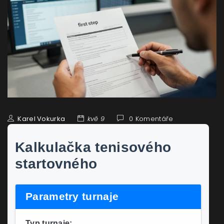
Karel Vokurka
kvě 9
0 Komentáře
Kalkulačka tenisového
startovného
Parametry turnaje
Typ turnaje: