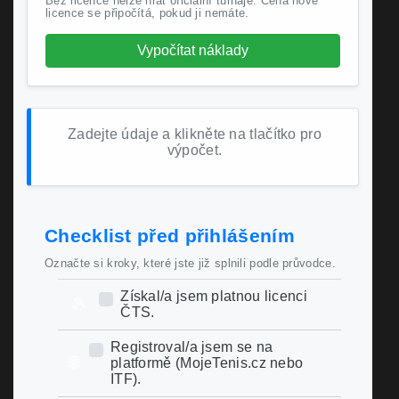
Bez licence nelze hrát oficiální turnaje. Cena nové
licence se připočítá, pokud ji nemáte.
Vypočítat náklady
Zadejte údaje a klikněte na tlačítko pro
výpočet.
Checklist před přihlášením
Označte si kroky, které jste již splnili podle průvodce.
Získal/a jsem platnou licenci
🎾
ČTS.
Registroval/a jsem se na
🌐
platformě (MojeTenis.cz nebo
ITF).