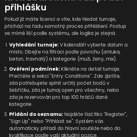
přihlášku
Pokud již máte licenci a víte, kde hledat turnaje,
přichází na řadu samotný proces přihlášení. Postup
se mírně liší podle systému, ale logika je stejná.
Vyhledání turnaje:
V kalendáři vyberte datum a
místo. Dbejte na filtraci podle povrchu (antuka,
beton, travnatý) a kategorie (muži, ženy, mix).
Ověření podmínek:
Klikněte na detail turnaje.
Přečtěte si sekci "Entry Conditions". Zde zjistíte,
zda potřebujete splnit určitý počet bodů v
žebříčku, zda je turnaj open pro všechny, nebo
zda je rezervován pro top 100 hráčů dané
kategorie.
Přidání do seznamu:
Najděte tlačítko "Register",
"Sign Up" nebo "Přihlásit se". Systém vás
automaticky přiřadí do hlavní soutěže nebo do
kvalifikace podle vaší aktuální pozice.