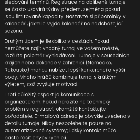
sledování termínů. Registrace na oblíbené turnaje
se často uzavírá týdny předem, zejména pokud
jsou limitované kapacity. Nastavte si připomínky v
kalendáři, jakmile vyjde kalendář na nadcházející
sezónu.
Druhým tipem je flexibilita v cestách. Pokud
nemůžete najít vhodný turnaj ve vašem městě,
rozšiřte poloměr vyhledávání. Turnaje v sousedních
krajích nebo dokonce v zahraničí (Německo,
Rakousko) mohou nabízet lepší konkurenci a vyšší
body. Mnoho hráčů kombinuje turnaj s krátkým
výletem, což zvyšuje motivaci.
Třetí důležitý aspekt je komunikace s
organizátorem. Pokud narazíte na technický
problém s registrací, okamžitě kontaktujte
pořadatele. E-mailová adresa je obvykle uvedena v
detailu turnaje. Nikdy nespolehejte pouze na
automatizované systémy; lidský kontakt může
často řešit chyby rychleji.