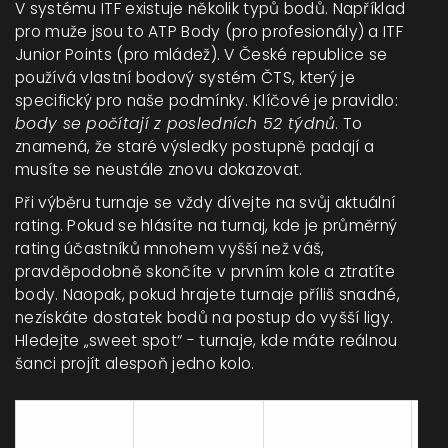
V systému ITF existuje několik typů bodů. Například
pro muže jsou to ATP Body (pro profesionály) a ITF
Junior Points (pro mládež). V České republice se
používá vlastní bodový systém ČTS, který je
specifický pro naše podmínky. Klíčové je pravidlo:
body se počítají z posledních 52 týdnů
. To
znamená, že staré výsledky postupně padají a
musíte se neustále znovu dokazovat.
Při výběru turnaje se vždy dívejte na svůj aktuální
rating. Pokud se hlásíte na turnaj, kde je průměrný
rating účastníků mnohem vyšší než váš,
pravděpodobně skončíte v prvním kole a ztratíte
body. Naopak, pokud hrajete turnaje příliš snadné,
nezískáte dostatek bodů na postup do vyšší ligy.
Hledejte „sweet spot“ - turnaje, kde máte reálnou
šanci projít alespoň jedno kolo.
Typ
Cílová
Platforma
St