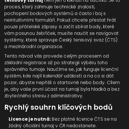
tenisový turnaj
není jen o kliknutí na tlačítko. Je to
proces, který zahrnuje technické znalosti,
pochopení bodových systémů a často i boj s
neintuitivními formuláři. Pokud chcete přestat hrát
pouze přátelské zápasy a začít sbírat body, které
vám posunou žebříček, musíte naučit se navigovat
systémy, které spravuje Český tenisový svaz (ČTS)
a mezinárodní organizace.
Tento návod vás provede celým procesem od
základní registrace až po strategii výběru toho
správného turnaje. Naučíme se, jak funguje licenční
systém, kde najít kalendář událostí a na co si dát
pozor, abyste nepřišli o startovné nebo body. Cílem
je, aby vaše první účast na turnaji byla hladká a bez
zbytečného stresu z administrativy.
Rychlý souhrn klíčových bodů
Licence je nutná:
Bez platné licence ČTS se na
žádný oficiální turnaj v ČR nedostanete.