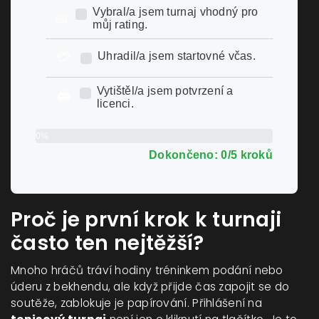
Vybral/a jsem turnaj vhodný pro
📅
můj rating.
💳
Uhradil/a jsem startovné včas.
Vytištěl/a jsem potvrzení a
🖨️
licenci.
0%
Dokončeno: 0/5 kroků
Proč je první krok k turnaji
často ten nejtěžší?
Mnoho hráčů tráví hodiny tréninkem podání nebo
úderu z bekhendu, ale když přijde čas zapojit se do
soutěže, zablokuje je papírování. Přihlášení na