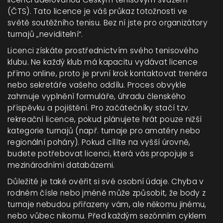
(ČTS)
. Tato licence je váš průkaz totožnosti ve
světě soutěžního tenisu. Bez ní jste pro organizátory
turnajů „neviditelní“.
Licenci získáte prostřednictvím svého tenisového
klubu. Ne každý klub má kapacitu vydávat licence
přímo online, proto je první krok kontaktovat trenéra
nebo sekretáře vašeho oddílu. Proces obvykle
zahrnuje vyplnění formuláře, úhradu členského
příspěvku a pojištění. Pro začátečníky stačí tzv.
rekreační licence, pokud plánujete hrát pouze nižší
kategorie turnajů (např. turnaje pro amatéry nebo
regionální poháry). Pokud cílíte na vyšší úrovně,
budete potřebovat licenci, která vás propojuje s
mezinárodními databázemi.
Důležité je také ověřit si své osobní údaje. Chyba v
rodném čísle nebo jméně může způsobit, že body z
turnaje nebudou přiřazeny vám, ale někomu jinému,
nebo vůbec nikomu. Před každým sezónním cyklem