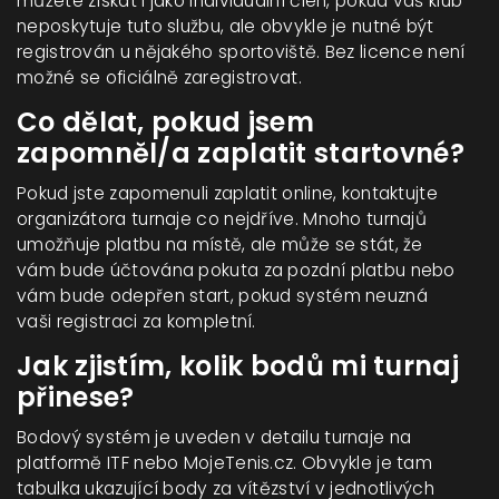
můžete získat i jako individuální člen, pokud váš klub
neposkytuje tuto službu, ale obvykle je nutné být
registrován u nějakého sportoviště. Bez licence není
možné se oficiálně zaregistrovat.
Co dělat, pokud jsem
zapomněl/a zaplatit startovné?
Pokud jste zapomenuli zaplatit online, kontaktujte
organizátora turnaje co nejdříve. Mnoho turnajů
umožňuje platbu na místě, ale může se stát, že
vám bude účtována pokuta za pozdní platbu nebo
vám bude odepřen start, pokud systém neuzná
vaši registraci za kompletní.
Jak zjistím, kolik bodů mi turnaj
přinese?
Bodový systém je uveden v detailu turnaje na
platformě ITF nebo MojeTenis.cz. Obvykle je tam
tabulka ukazující body za vítězství v jednotlivých