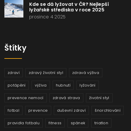
Kde se dá lyžovat v ČR? Nejlepší
lyžařské střediska v roce 2025
prosince 4 2025
Štítky
zdraví
zdravý životní styl
zdravá výživa
potápění
výživa
hubnutí
lyžování
prevence nemocí
zdravá strava
životní styl
fotbal
prevence
duševní zdraví
šnorchlování
pravidla fotbalu
fitness
spánek
triatlon