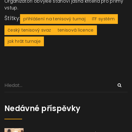
Organizátoři obvykle stanoví jasná kritéria pro přímý
vstup.
Štítky:
přihlášení na tenisový turnaj
ITF systém
český tenisový svaz
tenisová licence
jak hrát turnaje
Nedávné příspěvky