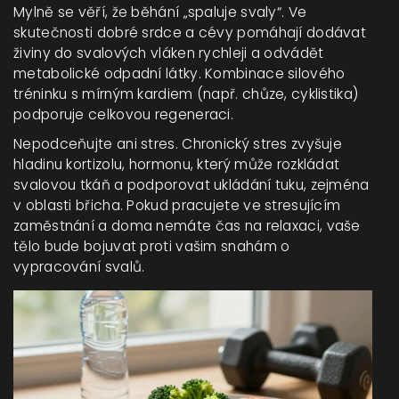
Mylně se věří, že běhání „spaluje svaly“. Ve
skutečnosti dobré srdce a cévy pomáhají dodávat
živiny do svalových vláken rychleji a odvádět
metabolické odpadní látky. Kombinace silového
tréninku s mírným kardiem (např. chůze, cyklistika)
podporuje celkovou regeneraci.
Nepodceňujte ani stres. Chronický stres zvyšuje
hladinu kortizolu, hormonu, který může rozkládat
svalovou tkáň a podporovat ukládání tuku, zejména
v oblasti břicha. Pokud pracujete ve stresujícím
zaměstnání a doma nemáte čas na relaxaci, vaše
tělo bude bojuvat proti vašim snahám o
vypracování svalů.