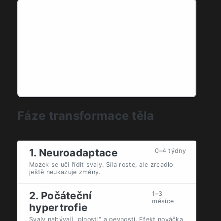
Vyplňte parametry a klikněte na tlačítko
pro výpočet.
Fáze transformace těla
1. Neuroadaptace
0–4 týdny
Mozek se učí řídit svaly. Síla roste, ale zrcadlo
ještě neukazuje změny.
2. Počáteční
1–3
měsíce
hypertrofie
Svaly nabývají „plnosti“ a pevnosti. Efekt nováčka