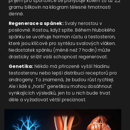
příjem pro sportovce se pohybuje kolem 1,6 až 2,2
gramu bílkovin na kilogram tělesné hmotnosti
denně.
Regenerace a spánek:
Svaly nerostou v
posilovně. Rostou, když spíte. Během hlubokého
spánku se uvolňuje hormon růstu a testosteron,
které jsou klíčové pro syntézu svalových vláken.
Nedostatek spánku (méně než 7 hodin) může
drasticky snížit vaši schopnost regenerovat.
Genetika:
Někdo má přirozeně vyšší hladinu
testosteronu nebo lepší distribuci receptorů pro
androgeny. To znamená, že budou růst rychleji.
Ale i lidé s „horší" genetikou mohou dosáhnout
vynikajících výsledků, jen to u nich bude trvat
déle a vyžadovat větší preciznost.