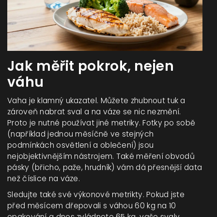
Jak měřit pokrok, nejen
váhu
Vaha je klamný ukazatel. Můžete zhubnout tuk a
zároveň nabrat sval a na váze se nic nezmění.
Proto je nutné používat jiné metriky. Fotky po sobě
(například jednou měsíčně ve stejných
podmínkách osvětlení a oblečení) jsou
nejobjektivnějším nástrojem. Také měření obvodů
pásky (břicho, paže, hrudník) vám dá přesnější data
než číslice na váze.
Sledujte také své výkonové metrikty. Pokud jste
před měsícem dřepovali s váhou 60 kg na 10
opakování a dnes zvládnete 65 kg, vaše svaly