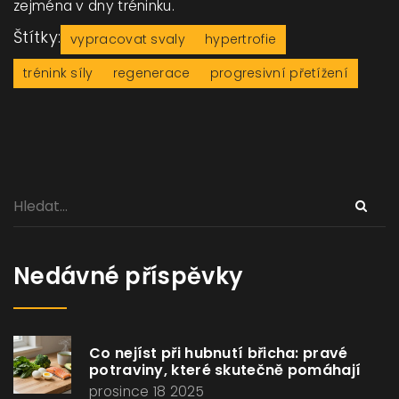
zejména v dny tréninku.
Štítky:
vypracovat svaly
hypertrofie
trénink síly
regenerace
progresivní přetížení
Nedávné příspěvky
Co nejíst při hubnutí břicha: pravé
potraviny, které skutečně pomáhají
prosince 18 2025