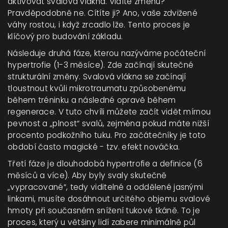
aktivovat svalová vlákna. Vidíte změnu?
Pravděpodobně ne. Cítíte ji? Ano, vaše zdvižené
váhy rostou, i když zrcadlo lže. Tento proces je
klíčový pro budování základu.
Následuje druhá fáze, kterou nazýváme
počáteční
hypertrofie (1-3 měsíce)
. Zde začínají skutečné
strukturální změny. Svalová vlákna se začínají
tloustnout kvůli mikrotraumatu způsobenému
během tréninku a následné opravě během
regenerace. V tuto chvíli můžete začít vidět mírnou
pevnost a „plnost“ svalů, zejména pokud máte nižší
procento podkožního tuku. Pro začátečníky je toto
období často magické - tzv. efekt nováčka.
Třetí fáze je dlouhodobá
hypertrofie a definice (6
měsíců a více)
. Aby byly svaly skutečně
„vypracované“, tedy viditelné a oddělené jasnými
linkami, musíte dosáhnout určitého objemu svalové
hmoty při současném snížení tukové tkáně. To je
proces, který u většiny lidí zabere minimálně půl