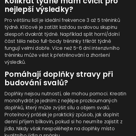
Kolikrát týdně mám cvičit pro
nejlepší výsledky?
Pro většinu lidí je ideální frekvence 3 až 5 tréninků
týdně. Klíčové je zatížit každou svalovou skupinu
alespoň dvakrát týdně. Například split horní/dolní
část těla nebo full-body tréninky třikrát týdně
fungují velmi dobře. Více než 5-6 dní intenzivního
tréninku může vést k přetrénování a zhoršení
výsledků.
Pomáhají doplňky stravy při
budování svalů?
Doplňky nejsou nutností, ale mohou pomoci. Kreatin
monohydrát je jedním z nejlépe prozkoumaných
doplňků, který může zvýšit sílu a objem svalů.
Proteínový prášek je praktický způsob, jak doplnit
denní příjem bílkovin, pokud si ho neumíte zajistit z
jídla. Nikdy však nespoléhejte na doplňky místo
kvalitního jídla a spánku.