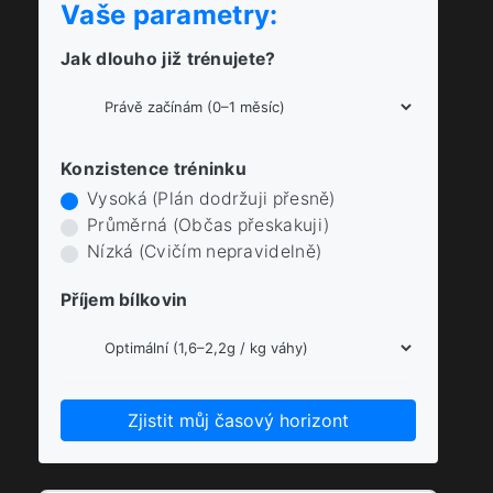
Vaše parametry:
Jak dlouho již trénujete?
Konzistence tréninku
Vysoká (Plán dodržuji přesně)
Průměrná (Občas přeskakuji)
Nízká (Cvičím nepravidelně)
Příjem bílkovin
Zjistit můj časový horizont