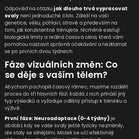
Odpověď na otázku
jak dlouho trvá vypracovat
svaly
není jednoduché číslo. Záleží na vaší
genetice, věku, pohlaví, stravě a především na
tom, jak konzistentně trénujete. Nicméně existují
biologické limity a reálná časová okna, která vám
pomohou nastavit správná očekávání a nezklamat
se po prvních dvou týdnech.
Fáze vizuálních změn: Co
se děje s vaším tělem?
Abychom pochopili časový rámec, musíme rozdělit
proces do tří hlavních fází. Každá z nich přináší jiný
typ výsledků a vyžaduje odlišný přístup k tréninku a
výživě.
První fáze: Neuroadaptace (0-4 týdny)
je
období, kdy se vaše svaly ještě fyzicky nezměnily,
ale staly se silnějšími. Mozek se učí efektivněji