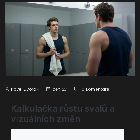
Pavel Dvořák
čen 23
0 Komentáře
Kalkulačka růstu svalů a
vizuálních změn