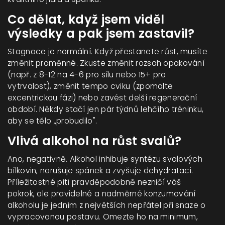
Co dělat, když jsem viděl
výsledky a pak jsem zastavil?
Stagnace je normální. Když přestanete růst, musíte
změnit proměnné. Zkuste změnit rozsah opakování
(např. z 8-12 na 4-6 pro sílu nebo 15+ pro
vytrvalost), změnit tempo cviku (zpomalte
excentrickou fázi) nebo zavést delší regenerační
období. Někdy stačí jen pár týdnů lehčího tréninku,
aby se tělo „probudilo".
Vlivá alkohol na růst svalů?
Ano, negativně. Alkohol inhibuje syntézu svalových
bílkovin, narušuje spánek a zvyšuje dehydrataci.
Příležitostné pití pravděpodobně nezničí váš
pokrok, ale pravidelné a nadměrné konzumování
alkoholu je jedním z největších nepřátel při snaze o
vypracovanou postavu. Omezte ho na minimum,