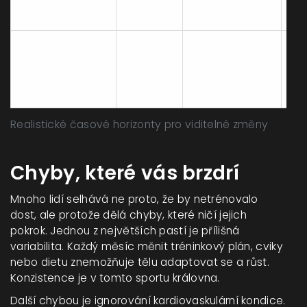
měsíců
větší obvody
re
Definovaná
Ku
Dlouhodobá
1-2
postava,
a 
transformace
roky+
"vypracovaný"
slo
vzhled
Realistické časové horizonty pro viditelné změny
Chyby, které vás brzdrí
Mnoho lidí selhává ne proto, že by netrénovalo
dost, ale protože dělá chyby, které ničí jejich
pokrok. Jednou z největších pastí je přílišná
variabilita. Každý měsíc měnit tréninkový plán, cviky
nebo dietu znemožňuje tělu adaptovat se a růst.
Konzistence je v tomto sportu královna.
Další chybou je ignorování kardiovaskulární kondice.