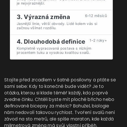
je nejvýraznější.
3. Výrazná změna
6–12 měsíců
Jasnější linie, větší obvody. Lidé kolem vás si
začnou všímat rozdílu.
4. Dlouhodobá definice
1–2 roky+
Kompletně vypracovaná postava s nízkým
procentem tuku a vysokou kvalitou svalů.
Stojíte před zrcadlem v šatně posilovny a ptáte se
sami sebe: Kdy to konečně bude vidět? Je to
otázka, kterou si klade téměř každý, kdo poprvé
zvedne činku. Chtěli byste mít ploché břicho nebo
definované bicepsy za měsíc? Bohužel, biologie
nám nedovolí takovou rychlost. Tvoření svalů není
závod na sto metrů, ale spíše maraton, kde každá
milimetrová změna má svůj vlastní příběh.