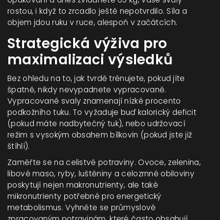
rostou, i když to zrcadlo ještě nepotvrdilo. Síla a
objem jdou ruku v ruce, alespoň v začátcích.
Strategická výživa pro
maximalizaci výsledků
Bez ohledu na to, jak tvrdě trénujete, pokud jíte
špatně, nikdy nevypadnete vypracovaně.
Vypracované svaly znamenají nízké procento
podkožního tuku. To vyžaduje buď kalorický deficit
(pokud máte nadbytečný tuk), nebo udržovací
režim s vysokým obsahem bílkovin (pokud jste již
štíhlí).
Zaměřte se na celistvé potraviny. Ovoce, zelenina,
libové maso, ryby, luštěniny a celozrnné obiloviny
poskytují nejen makronutrienty, ale také
mikronutrienty potřebné pro energetický
metabolismus. Vyhněte se průmyslově
zpracovaným potravinám, které často obsahují