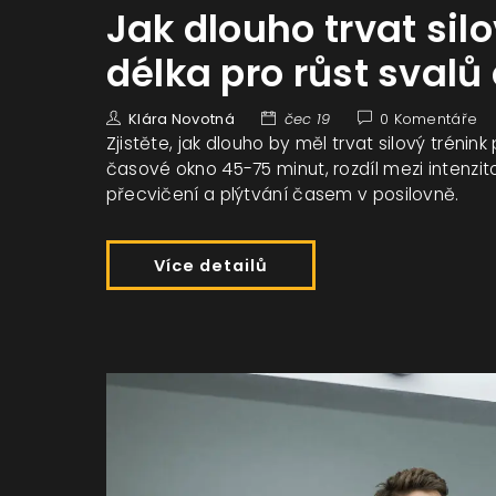
Jak dlouho trvat silo
délka pro růst svalů 
Klára Novotná
čec 19
0 Komentáře
Zjistěte, jak dlouho by měl trvat silový tréni
časové okno 45-75 minut, rozdíl mezi intenzit
přecvičení a plýtvání časem v posilovně.
Více detailů