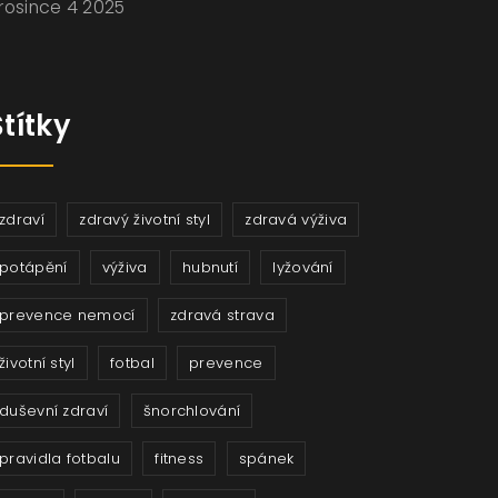
rosince 4 2025
Štítky
zdraví
zdravý životní styl
zdravá výživa
potápění
výživa
hubnutí
lyžování
prevence nemocí
zdravá strava
životní styl
fotbal
prevence
duševní zdraví
šnorchlování
pravidla fotbalu
fitness
spánek