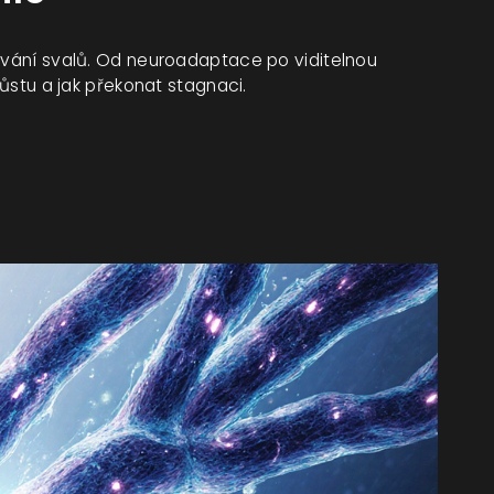
dování svalů. Od neuroadaptace po viditelnou
růstu a jak překonat stagnaci.