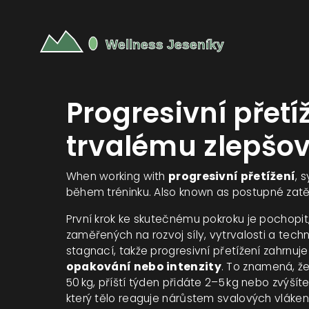
Progresivní přetíž
trvalému zlepšo
When working with
progresivní přetížení
,
s
během tréninku
. Also known as
postupné zat
První krok ke skutečnému pokroku je pochopit
zaměřených na rozvoj síly, vytrvalosti a techn
stagnací, takže progresivní přetížení zahrnuj
opakování nebo intenzity
. To znamená, ž
50 kg, příští týden přidáte 2–5 kg nebo zvýšít
který tělo reaguje nárůstem svalových vláke