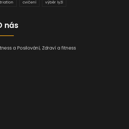
triatlon
cvičení
výběr lyží
O nás
itness a Posilování, Zdraví a fitness