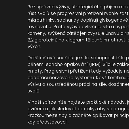
Bez správné
výživy
,
strategického příjmu makr
růst svalů
se progresivní přetížení rychle zasta
mikrotrhlinky, sacharidy doplňují glykogenové
rovnováhu. Proto výživa ovlivňuje sílu a hype
kameny, zvýšená zátěž jen zvyšuje únavu a rizi
2,2 g proteinů na kilogram tělesné hmotnosti 
výkon.
Další klíčová součást je
síla
,
schopnost těla p
během jednoho opakování (1RM)
. Síla je zák
hmoty. Progresivní přetížení tedy vyžaduje nej
adaptaci nervového systému. Když kombinujet
výživu a soustředěnou práci na síle, dosáhne
svalů.
V naší sbírce níže najdete praktické návody, j
cvičení a jak sledovat pokroky, aby se progr
Prozkoumejte tipy a začněte aplikovat princi
kdy představovali.