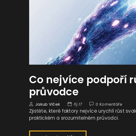
Co nejvíce podpoří r
průvodce
Jakub Vlček
říj 17
0 Komentáře
Zjistěte, které faktory nejvíce urychlí růst sva
praktickém a srozumitelném průvodci.