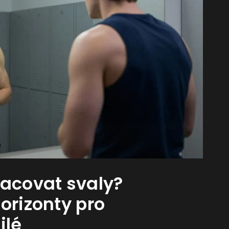
racovat svaly?
orizonty pro
ilé