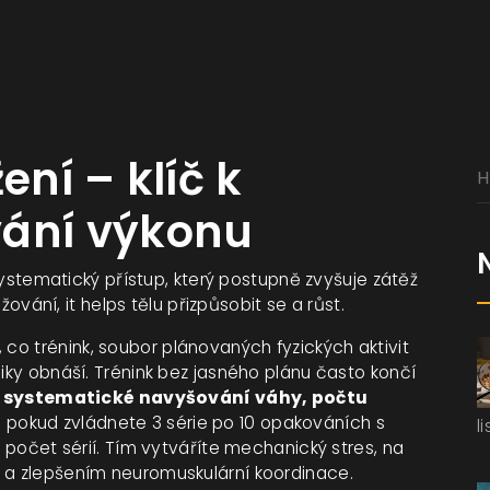
ení – klíč k
vání výkonu
ystematický přístup, který postupně zvyšuje zátěž
ěžování
, it helps tělu přizpůsobit se a růst.
, co
trénink
,
soubor plánovaných fyzických aktivit
iky
obnáší. Trénink bez jasného plánu často končí
e
systematické navyšování váhy, počtu
e pokud zvládnete 3 série po 10 opakováních s
l
e počet sérií. Tím vytváříte mechanický stres, na
n a zlepšením neuromuskulární koordinace.