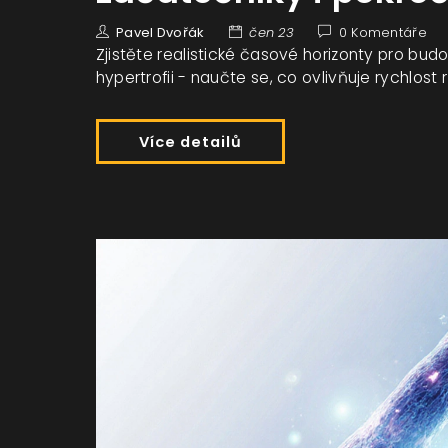
Pavel Dvořák
čen 23
0 Komentáře
Zjistěte realistické časové horizonty pro bu
hypertrofii - naučte se, co ovlivňuje rychlost 
Více detailů