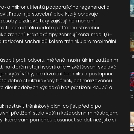
o‑ a mikronutrientů podporujícího regeneraci a
ví. Protein je stavební blok, který opravuje
 zásoby a zdravé tuky zajišťují hormonální
rtrofii: pokud tělu nedáte potřebné stavební
ko zranění. Praktické tipy zahrnují konzumaci 1,6–
a rozložení sacharidů kolem tréninku pro maximální
ú
ůsobit proti odporu, měřená maximálním zatížením
lad, na kterém stojí hypertrofie – zvětšování svalové
en vyšší váhy, ale i kvalitní techniku a postupnou
e dobře strukturovaný trénink, optimalizovanou
te dlouhodobých výsledků bez přetížení kloubů a
b
ak nastavit tréninkový plán, co jíst před a po
esivní přetížení stalo vaším každodenním nástrojem.
py, které vám pomohou posunout se dál, než jste si