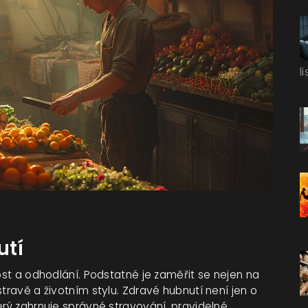
l
utí
vost a odhodlání. Podstatné je zaměřit se nejen na
travě a životním stylu. Zdravé hubnutí není jen o
erý zahrnuje správné stravování, pravidelné