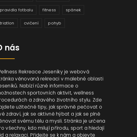
pravidla fotbalu
fitness
spánek
triatlon
cvičení
pohyb
O nás
ellness Rekreace Jeseníky je webová
tránka věnovaná rekreaci v malebné oblasti
eseníků. Nabízí různé informace o
ožnostech sportovních aktivit, wellness
rocedurách a zdravého životního stylu. Zde
ajdete užitečné tipy, jak správně pečovat o
vé zdraví, jak se aktivně hýbat a jak se plně
ěnovat svému tělu a mysli. Stránka je určena
ro všechny, kdo milují přírodu, sport a hledají
lid a relaxaci. Přidejte se k nám a objevte