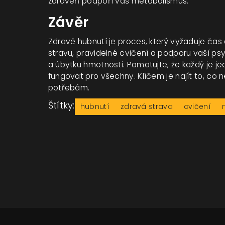
zároveň podpoří váš metabolismus.
Závěr
Zdravé hubnutí je proces, který vyžaduje ča
stravu, pravidelné cvičení a podporu vaší 
a úbytku hmotnosti. Pamatujte, že každý je je
fungovat pro všechny. Klíčem je najít to, co
potřebám.
Štítky:
hubnutí
zdravá strava
cvičení