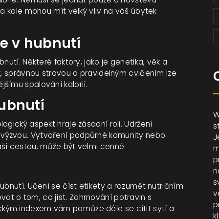
na kole mohou mít velký vliv na váš úbytek
e v hubnutí
nutí. Některé faktory, jako je genetika, věk a
ak, správnou stravou a pravidelným cvičením lze
šímu spalování kalorií.
ubnutí
W
ogický aspekt hraje zásadní roli. Udržení
s
 výzvou. Vytvoření podpůrné komunity nebo
J
aší cestou, může být velmi cenné.
m
p
n
s
ubnutí. Učení se číst etikety a rozumět nutričním
v
t o tom, co jíst. Zahrnování potravin s
p
kým indexem vám pomůže déle se cítit sytí a
k