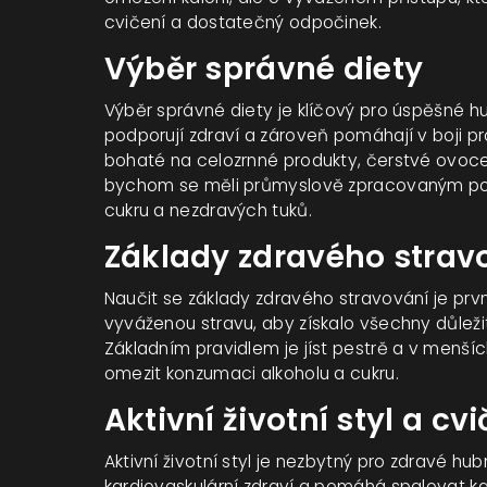
cvičení a dostatečný odpočinek.
Výběr správné diety
Výběr správné diety je klíčový pro úspěšné hu
podporují zdraví a zároveň pomáhají v boji 
bohaté na celozrnné produkty, čerstvé ovoce 
bychom se měli průmyslově zpracovaným pot
cukru a nezdravých tuků.
Základy zdravého strav
Naučit se základy zdravého stravování je prv
vyváženou stravu, aby získalo všechny důležité 
Základním pravidlem je jíst pestrě a v menšíc
omezit konzumaci alkoholu a cukru.
Aktivní životní styl a cvi
Aktivní životní styl je nezbytný pro zdravé hub
kardiovaskulární zdraví a pomáhá spalovat ka