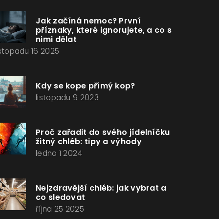
Jak začíná nemoc? První
příznaky, které ignorujete, a co s
nimi dělat
istopadu 16 2025
Kdy se kope přímý kop?
listopadu 9 2023
Proč zařadit do svého jídelníčku
žitný chléb: tipy a výhody
ledna 1 2024
Nejzdravější chléb: jak vybrat a
co sledovat
října 25 2025