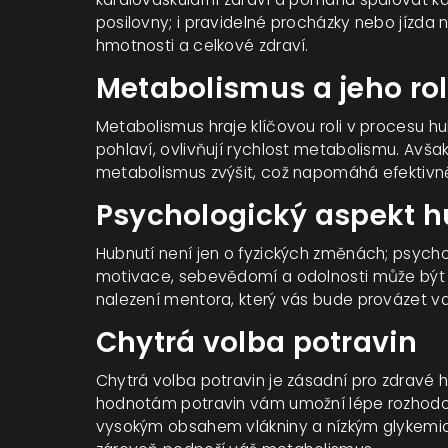
posilovny; i pravidelné procházky nebo jízda 
hmotnosti a celkové zdraví.
Metabolismus a jeho rol
Metabolismus hraje klíčovou roli v procesu hub
pohlaví, ovlivňují rychlost metabolismu. Avš
metabolismus zvýšit, což napomáhá efektivněj
Psychologický aspekt h
Hubnutí není jen o fyzických změnách; psychol
motivace, sebevědomí a odolnosti může být
nalezení mentora, který vás bude provázet v
Chytrá volba potravin
Chytrá volba potravin je zásadní pro zdravé h
hodnotám potravin vám umožní lépe rozhodova
vysokým obsahem vlákniny a nízkým glykemic