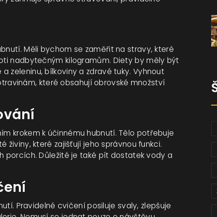
bnutí. Měli bychom se zaměřit na stravy, které
proti nadbytečným kilogramům. Diety by měly být
a zeleninu, bílkoviny a zdravé tuky. Vyhnout
ravinám, které obsahují obrovské množství
ování
ním krokem k účinnému hubnutí. Tělo potřebuje
živiny, které zajišťují jeho správnou funkci.
h porcích. Důležité je také pít dostatek vody a
čení
nutí. Pravidelné cvičení posiluje svaly, zlepšuje
lorie. Nemusí se jednat pouze o návštěvu