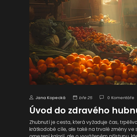
Jana Kopecká
bře 25
0 Komentáře
Úvod do zdravého hubn
Zhubnutí je cesta, která vyžaduje čas, trpěli
krátkodobé cíle, ale také na trvalé změny ve s
omezení kalorií, ale o vyváženém přístupu, kt