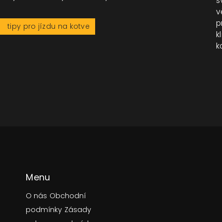
s
v
p
tipy pro jízdu na kotve
k
k
Menu
O nás
Obchodní
podmínky
Zásady