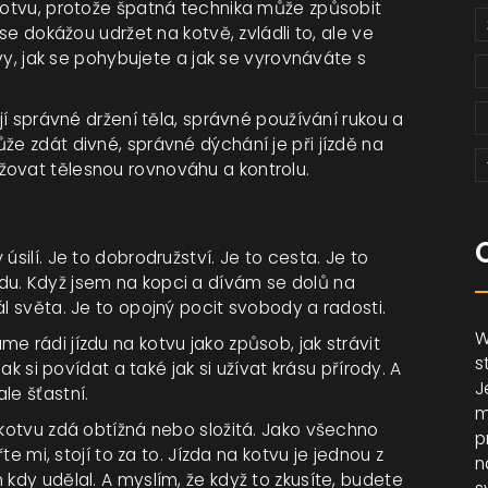
 kotvu, protože špatná technika může způsobit
 se dokážou udržet na kotvě, zvládli to, ale ve
tvy, jak se pohybujete a jak se vyrovnáváte s
ují správné držení těla, správné používání rukou a
že zdát divné, správné dýchání je při jízdě na
žovat tělesnou rovnováhu a kontrolu.
úsilí. Je to dobrodružství. Je to cesta. Je to
du. Když jsem na kopci a dívám se dolů na
ál světa. Je to opojný pocit svobody a radosti.
W
e rádi jízdu na kotvu jako způsob, jak strávit
s
jak si povídat a také jak si užívat krásu přírody. A
J
le šťastní.
m
 kotvu zdá obtížná nebo složitá. Jako všechno
p
te mi, stojí to za to. Jízda na kotvu je jednou z
n
 kdy udělal. A myslím, že když to zkusíte, budete