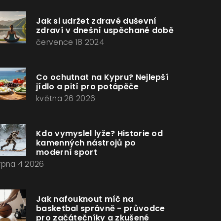
Jak si udržet zdravé duševní
zdraví v dnešní uspěchané době
července 18 2024
Co ochutnat na Kypru? Nejlepší
jídlo a pití pro potápěče
května 26 2026
Kdo vymyslel lyže? Historie od
kamenných nástrojů po
moderní sport
rpna 4 2026
Jak nafouknout míč na
basketbal správně - průvodce
pro začátečníky a zkušené