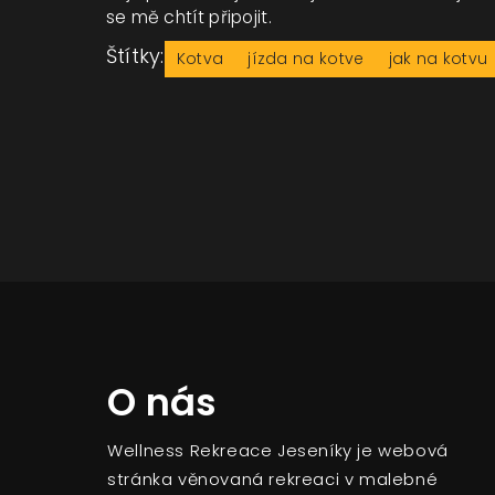
se mě chtít připojit.
Štítky:
Kotva
jízda na kotve
jak na kotvu
O nás
Wellness Rekreace Jeseníky je webová
stránka věnovaná rekreaci v malebné