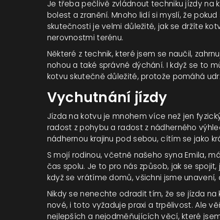
Je třeba pečlivě zvládnout techniku jízdy na
bolest a zranění. Mnoho lidí si myslí, že pokud
skutečnosti je velmi důležité, jak se držíte ko
nerovnostmi terénu.
Některé z technik, které jsem se naučil, zahrn
nohou a také správné dýchání. I když se to mů
kotvu skutečně důležité, protože pomáhá udr
Vychutnání jízdy
Jízda na kotvu je mnohem více než jen fyzický 
radost z pohybu a radost z nádherného výhle
nádhernou krajinu pod sebou, cítím se jako kr
S mojí rodinou, včetně našeho syna Emila, mám
čas spolu. Je to pro nás způsob, jak se spojit, 
když se vrátíme domů, všichni jsme unavení, a
Nikdy se nenechte odradit tím, že se jízda na
nové, i toto vyžaduje praxi a trpělivost. Ale věř
nejlepších a nejodměňujících věcí, které jsem