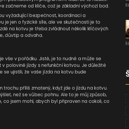
l
říve začneme od klíče, což je základní výchozí bod.
nou vyžadující bezpečnost, koordinaci a
vu je jen o fyzické síle, ale ve skutečnosti je to
zdě na kotvu je třeba zvládnout několik klíčových
ce, důvtip a odvaha.
l
 je vše v pořádku. Jistě, je to nudné a může se
 v polovině jízdy s nefunkční kotvou. Je důležité
se ujistili, že vaše jízda na kotvu bude
trochu příliš zmatený, když jde o jízdu na kotvu.
let, než se vůbec pohnu. Ale to je můj způsob,
še, co jsem mohl, abych byl připraven na cokoli, co