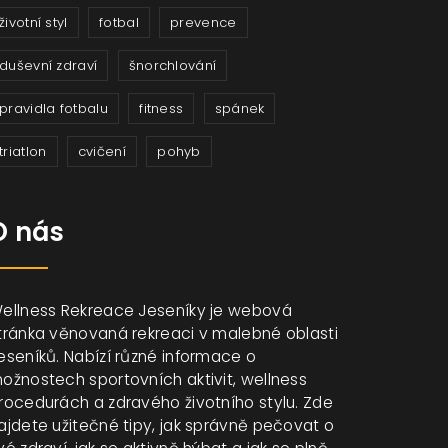
životní styl
fotbal
prevence
duševní zdraví
šnorchlování
pravidla fotbalu
fitness
spánek
triatlon
cvičení
pohyb
O nás
ellness Rekreace Jeseníky je webová
tránka věnovaná rekreaci v malebné oblasti
eseníků. Nabízí různé informace o
ožnostech sportovních aktivit, wellness
rocedurách a zdravého životního stylu. Zde
ajdete užitečné tipy, jak správně pečovat o