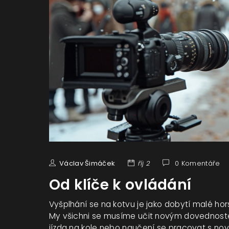
Václav Šimáček
říj 2
0 Komentáře
Od klíče k ovládání
Vyšplhání se na kotvu je jako dobytí malé hor
My všichni se musíme učit novým dovednostem
jízda na kole nebo naučení se pracovat s n