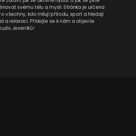
vé zdraví, jak se aktivně hýbat a jak se plně
ěnovat svému tělu a mysli. Stránka je určena
ro všechny, kdo milují přírodu, sport a hledají
lid a relaxaci. Přidejte se k nám a objevte
ouzlo Jeseníků!