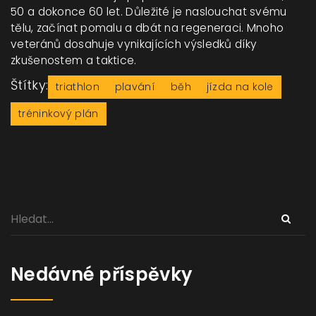
50 a dokonce 60 let. Důležité je naslouchat svému
tělu, začínat pomalu a dbát na regeneraci. Mnoho
veteránů dosahuje vynikajících výsledků díky
zkušenostem a taktice.
Štítky:
triathlon
plavání
běh
jízda na kole
tréninkový plán
Nedávné příspěvky