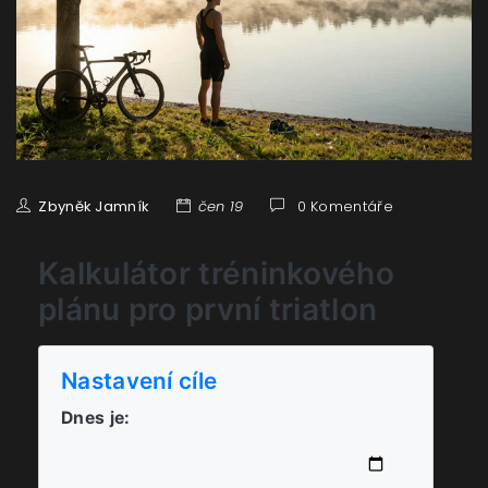
Zbyněk Jamník
čen 19
0 Komentáře
Kalkulátor tréninkového
plánu pro první triatlon
Nastavení cíle
Dnes je: