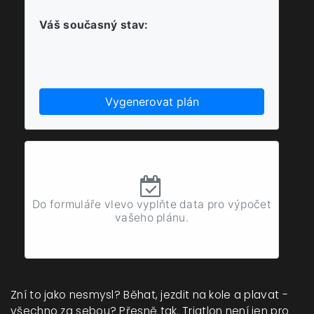
Váš současný stav:
Vygenerovat plán
Do formuláře vlevo vyplňte data pro výpočet
vašeho plánu.
Zní to jako nesmysl? Běhat, jezdit na kole a plavat -
všechno za sebou? Přesně tak. Triatlon není jen pro