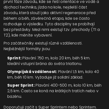
první fáze závodu, kde se řeší orientace ve vodě a
dýchací technika
,
jízda na kole
,
nejdelší část
závodu, která slouží jako aktivní regenerace před
během
a
běh
,
závěrečná etapa, kde se často
rozhoduje o výsledku
. Tyto discipliny se probíhají
bez přestávky. Mezi nimi existují tzv. přechody (T1 a
T2), kde měníte vybavení.
Pro začátečníky existují různé vzdálenosti.
Nejběžnější formáty jsou:
Sprint:
Plavání 750 m, kolo 20 km, běh 5 km.
Ideální vstupní brána do světa triatlonu.
Olympijská vzdálenost:
Plavání 1,5 km, kolo 40
km, běh 10 km. Vyžaduje již solidní základ.
Super Sprint:
Plavání 400-500 m, kolo 10 km, běh
2,5 km. Často se koná na krátkých tratích nebo v
bazénu.
Doporučuji začít s Super Sprintem nebo Sprintem.