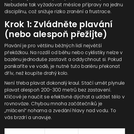
Nebudete tak vyžadovat měsíce přípravy na jednu
disciplínu, což snižuje riziko zranění a frustrace.
Krok 1: Zvládněte plavání
(nebo alespoň přežijte)
Plavání je pro většinu běžných lidí největší
překážkou. Na rozdíl od běhu nebo cyklistiky nelze v
bazénu jednoduše zastavit a oddychnout si. Pokud
panikaříte ve vodě, je nutné tuto bariéru překonat
dřív, než koupíte drahý kolo.
Není třeba plavat dokonalý kraul. Stačí umět plynule
plavat alespoň 200-300 metrů bez zastavení.
Klíčové je naučit se efektivně dýchat a udržet tělo v
rovnováze. Chybou mnoha začátečníků je
„mlácení“ nohama a zvedání hlavy nad vodu. To
vás brzdrí a unavuje.