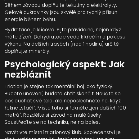
Během závodu doplňujte tekutiny a elektrolyty.
Gelové cukrovinky jsou skvělé pro rychlý přísun
energie během běhu.
Hydratace je klíčová. Pijte pravidelně, nejen když
máte žízeň. Dehydratace vede k křečím a poklesu
výkonu. Na delších trasách (nad 1 hodinu) určitě
doplňujte minerály.
Psychologický aspekt: Jak
nezbláznit
Triatlon je stejně tak mentální boj jako fyzický.
Budete unavení, budete chtít skončit. Naučte se
poslouchat své tělo, ale neposlechněte ho, když
řekne „stačí“. Místo toho si řekněte „jen dalších 100
metrů". Rozdělte si závod na malé úseky.
Soustřeďte se na techniku, ne na bolest.
Navštivte místní triatlonový klub. Společenství je