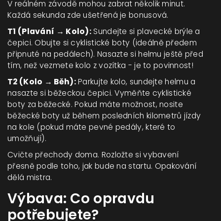
V reálném závodě mohou zabrat několik minut.
Každá sekunda zde ušetřená je bonusová.
T1 (Plavání → Kolo):
Sundejte si plavecké brýle a
čepici. Obujte si cyklistické boty (ideálně předem
připnuté na pedálech). Nasazte si helmu ještě před
tím, než vezmete kolo z vozítka - je to povinnost!
T2 (Kolo → Běh):
Parkujte kolo, sundejte helmu a
nasazte si běžeckou čepici. Vyměňte cyklistické
boty za běžecké. Pokud máte možnost, nosite
běžecké boty už během posledních kilometrů jízdy
na kole (pokud máte pevné pedály, které to
umožňují).
Cvičte přechody doma. Rozložte si vybavení
přesně podle toho, jak bude na startu. Opakování
dělá mistra.
Výbava: Co opravdu
potřebujete?