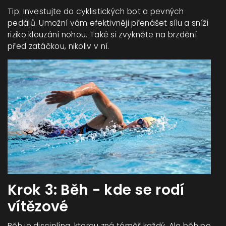
Tip: Investujte do cyklistických bot a pevných
pedálů. Umožní vám efektivněji přenášet sílu a sníží
riziko klouzání nohou. Také si zvykněte na brzdění
před zatáčkou, nikoliv v ní.
Krok 3: Běh - kde se rodí
vítězové
Běh je disciplína, kterou zná téměř každý. Ale běh po