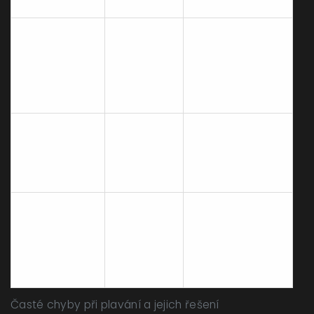
Chyba
Důsledek
Řešení
Nohy
klesají,
Dýchejte
Zvedání
odpor
stranou, oko
hlavy
vody
směřujte ke dnu
roste
Tělo se
Nohy pohybujte
Pomalejší
otáčí,
z boků, ne z
nohy
ztrácíte
kolen
rychlost
Cvičte
Udušení,
pravidelné
Nepravidelné
únava
dýchání
dýchání
ramen
napravo a
nalevo
Časté chyby při plavání a jejich řešení