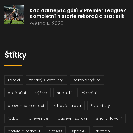
Kdo dal nejvíc gólů v Premier League?
Kompletní historie rekordů a statistik
května 15 2026
Štítky
zdraví
zdravý životní styl
zdravá výživa
potápění
výživa
hubnutí
lyžování
prevence nemocí
zdravá strava
životní styl
fotbal
prevence
duševní zdraví
šnorchlování
pravidla fotbalu
fitness
spánek
triatlon