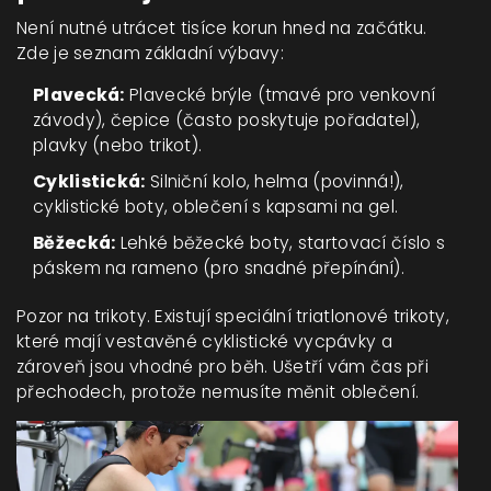
Není nutné utrácet tisíce korun hned na začátku.
Zde je seznam základní výbavy:
Plavecká:
Plavecké brýle (tmavé pro venkovní
závody), čepice (často poskytuje pořadatel),
plavky (nebo trikot).
Cyklistická:
Silniční kolo, helma (povinná!),
cyklistické boty, oblečení s kapsami na gel.
Běžecká:
Lehké běžecké boty, startovací číslo s
páskem na rameno (pro snadné přepínání).
Pozor na trikoty. Existují speciální triatlonové trikoty,
které mají vestavěné cyklistické vycpávky a
zároveň jsou vhodné pro běh. Ušetří vám čas při
přechodech, protože nemusíte měnit oblečení.