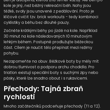
kole je jiný, než běžný rekreační běh. Nohy jsou
těžké, svaly jsou unavené z pedálování. Proto je
klíčové cvičit tzv. brick workouts - tedy kombinaci
cyklistiky a běhu bez dlouhé pauzy.
Začněte krátkými běhy po jízdě na kole. Například
30 minut na kole následovaných 10 minutovým
lehkým během. Postupně prodlužujte běžeckou
část. Cílem je naučit tělo přepínat mezi režimy
pohybu.
Nezapomeňte na obuv. Běžkové boty by měly mít
dobrou tlumivost a podporu archu chodidla. Pro
triatlon existují speciální boty s suchými zipy nebo
pásky, které lze snadno obout i s rukavicemi.
Přechody: Tajná zbraň
rychlosti
Mnoho začátečníků podceňuje přechody (T1 a T2).