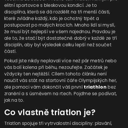
elitní sportovce s bleskovou kondicí. Je to
disciplína, která se dá rozdělit na tři menší části,
které zvládne každý, kdo je ochotný trpět a
postupovat po malých krocích. Mnoho lidí si myslí,
že musí být nejlepší ve všem najednou. Pravdou je
ale to, že stačí být dostatečně dobrý v každé ze tří
disciplín, aby byl výsledek celku lepší než součet
částí.
Pokud jste nikdy neplavali více než pár metrů nebo
vás bolí kolena při běhu, nezoufejte. Začátek je
vždycky ten nejtěžší. Cílem tohoto článku není
naučit vás stát na startovní čáře Olympijských her,
ale pomoci vám dokončit váš první
triathlon
bez
zranění a s úsměvem na rtech. Pojďme se podívat,
jak na to.
Co vlastně triatlon je?
Triatlon spojuje tři vytrvalostní disciplíny:
plavání
,