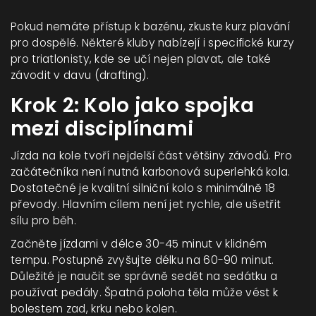
Pokud nemáte přístup k bazénu, zkuste kurz plavání
pro dospělé. Některé kluby nabízejí i specifické kurzy
pro triatlonisty, kde se učí nejen plavat, ale také
závodit v davu (drafting).
Krok 2: Kolo jako spojka
mezi disciplínami
Jízda na kole tvoří nejdelší část většiny závodů. Pro
začátečníka není nutná karbonová superlehká kola.
Dostatečné je kvalitní silniční kolo s minimálně 18
převody. Hlavním cílem není jet rychle, ale ušetřit
sílu pro běh.
Začněte jízdami v délce 30-45 minut v klidném
tempu. Postupně zvyšujte délku na 60-90 minut.
Důležité je naučit se správně sedět na sedátku a
používat pedály. Špatná poloha těla může vést k
bolestem zad, krku nebo kolen.