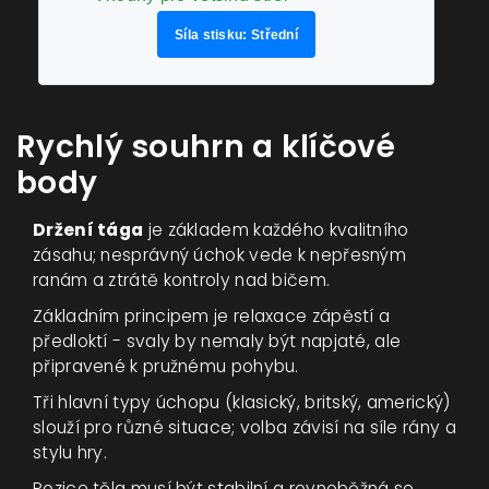
Síla stisku: Střední
Rychlý souhrn a klíčové
body
Držení tága
je základem každého kvalitního
zásahu; nesprávný úchok vede k nepřesným
ranám a ztrátě kontroly nad bičem.
Základním principem je relaxace zápěstí a
předloktí - svaly by nemaly být napjaté, ale
připravené k pružnému pohybu.
Tři hlavní typy úchopu (klasický, britský, americký)
slouží pro různé situace; volba závisí na síle rány a
stylu hry.
Pozice těla musí být stabilní a rovnoběžná se