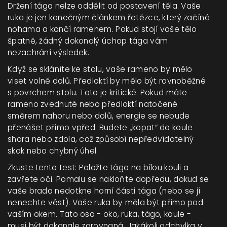
Držení tága nelze oddělit od postavení těla. Vaše
ruka je jen konečným článkem řetězce, který začíná
nohama a končí ramenem. Pokud stojí vaše tělo
špatně, žádný dokonalý úchop tága vám
nezachrání výsledek.
Když se skláníte ke stolu, vaše rameno by mělo
viset volně dolů. Předloktí by mělo být rovnoběžné
s povrchem stolu. Toto je kritické. Pokud máte
rameno zvednuté nebo předloktí natočené
směrem nahoru nebo dolů, energie se nebude
přenášet přímo vpřed. Budete „kopat“ do koule
shora nebo zdola, což způsobí nepředvídatelný
skok nebo chybný úhel.
Zkuste tento test: Položte tágo na bílou kouli a
zavřete oči. Pomalu se nakloňte dopředu, dokud se
vaše brada nedotkne horní části tága (nebo se jí
nenechte vést). Vaše ruka by měla být přímo pod
vaším okem. Tato osa - oko, ruka, tágo, koule -
musí být dokonale zarovnaná. Jakákoli odchylka v