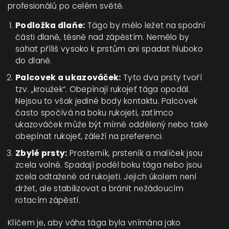
profesionálů po celém světě.
Podložka dlaňe:
Tágo by mělo ležet na spodní
části dlaně, těsně nad zápěstím. Nemělo by
sahat příliš vysoko k prstům ani spadat hluboko
do dlaně.
Palcovek a ukazováček:
Tyto dva prsty tvoří
tzv. „kroužek“. Obepínají rukojeť tága opodál.
Nejsou to však jediné body kontaktu. Palcovek
často spočívá na boku rukojeti, zatímco
ukazováček může být mírně oddělený nebo také
obepínat rukojeť, záleží na preferenci.
Zbylé prsty:
Prosterník, prsteník a malíček jsou
zcela volné. Spadají podél boku tága nebo jsou
zcela odtažené od rukojeti. Jejich úkolem není
držet, ale stabilizovat a bránit nežádoucím
rotacím zápěstí.
Klíčem je, aby váha tága byla vnímána jako