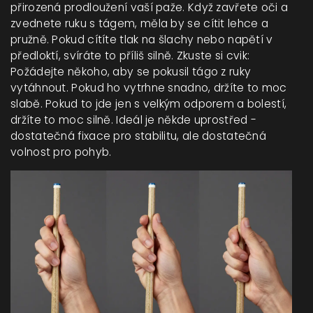
přirozená prodloužení vaší paže. Když zavřete oči a
zvednete ruku s tágem, měla by se cítit lehce a
pružně. Pokud cítíte tlak na šlachy nebo napětí v
předloktí, svíráte to příliš silně. Zkuste si cvik:
Požádejte někoho, aby se pokusil tágo z ruky
vytáhnout. Pokud ho vytrhne snadno, držíte to moc
slabě. Pokud to jde jen s velkým odporem a bolestí,
držíte to moc silně. Ideál je někde uprostřed -
dostatečná fixace pro stabilitu, ale dostatečná
volnost pro pohyb.