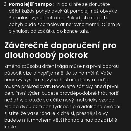
Pomalejší tempo:
Při další hře se donutěte
dělat každý pohyb dvakrát pomaleji než obvykle.
Pomalost vynutí relaxaci. Pokud jste napjatí,
pohyb bude zpomalovat nerovnoměrně. Cílem je
plynulost od začátku do konce tahu.
Závěrečné doporučení pro
dlouhodobý pokrok
Změna způsobu držení tága může na první dobrou
působit cize a nepříjemně. Je to normální. Vaše
nervový systém si vytvořil staré dráhy a teď je
musíte překreslovat. Nečekejte zázraky hned první
den. První týden budete pravděpodobně hrát horší
než dřív, protože se učíte nový motorický vzorec.
Ale po dvou až třech týdnech pravidelného cvičení
zjistíte, že vaše rána je klidnější, přesnější a vy
budete mít mnohem větší kontrolu nad pozicí bílé
koule.