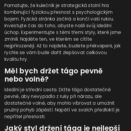
Pamatujte, že
kulečník
je
strategická stolní hra
kombinující fyzickou přesnost s psychologickým
bojem
. Fyzická stránka začíná a končí vaší rukou.
Investujte čas do toho, abyste našli svůj ideální
úchop. Experimentujte s těmi třemi styly, které jsme
zmínili. Najděte ten, ve kterém se cítíte
nejpřirozeněji. Až to najdete, budete překvapeni, jak
rychle se vám bude dařit zlepšovat celkovou
kvalitu hry.
Měl bych držet tágo pevně
nebo volně?
Ideální je střední cesta. Držte tágo dostatečně
pevně, aby nevypadlo z ruky při nárazu, ale
dostatečně volně, aby mohlo vibrovat a umožnit
pružný pohyb zápěstí. Napětí ve svalch předloktí je
nepřítel přesnosti.
Jaký styl držení tága je nejlepší