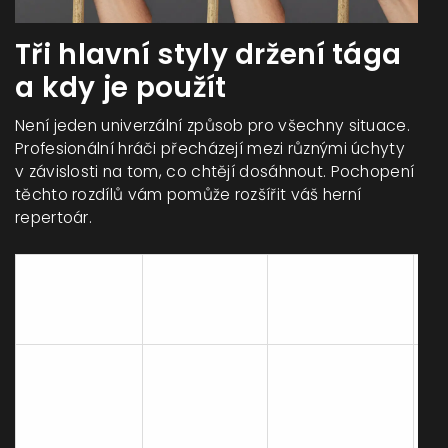
Tři hlavní styly držení tága
a kdy je použít
Není jeden univerzální způsob pro všechny situace.
Profesionální hráči přecházejí mezi různými úchyty
v závislosti na tom, co chtějí dosáhnout. Pochopení
těchto rozdílů vám pomůže rozšířit váš herní
repertoár.
Popis
Styl
polohy
Vhodné pro
N
úchopu
prstů
Ukazováček
a palec
tvoří
M
Většina
kroužek
vh
Klasický
běžných střel,