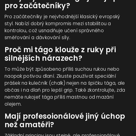
pro začátečníky?
Pro začátečníky je nejvhodnější klasický evropský
styl. Nabízí dobrý kompromis mezi stabilitou a
kontrolou, což usnadňuje učení správného
směřování a dávkování síly.
Proč mi tágo klouže z ruky při
silnějších nárazech?
To může být způsobeno příliš suchou rukou nebo
naopak potivou dlaní. Zkuste používat speciální
prášek na kulečník (chalk) nejen na špičku tága, ale
občas i na dlaň pro lepší grip. Také zkontrolujte, zda
nemáte rukojeť tága příliš mastnou od mazání
olejem.
Mají profesoionálové jiný úchop
než amatéři?
Základní principy jsou stejné, ale profesoionálové