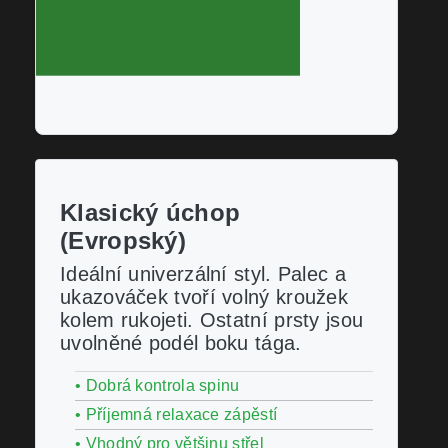
Klasický úchop
(Evropský)
Ideální univerzální styl. Palec a
ukazováček tvoří volný kroužek
kolem rukojeti. Ostatní prsty jsou
uvolněné podél boku tága.
• Dobrá kontrola spinu
• Příjemná relaxace zápěstí
• Vhodný pro většinu střel