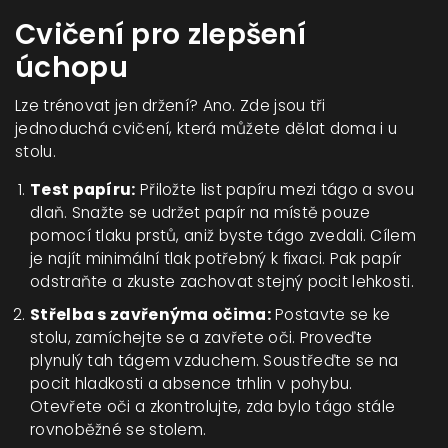
Cvičení pro zlepšení
úchopu
Lze trénovat jen držení? Ano. Zde jsou tři
jednoduchá cvičení, která můžete dělat doma i u
stolu.
Test papíru:
Přiložte list papíru mezi tágo a svou
dlaň. Snažte se udržet papír na místě pouze
pomocí tlaku prstů, aniž byste tágo zvedali. Cílem
je najít minimální tlak potřebný k fixaci. Pak papír
odstraňte a zkuste zachovat stejný pocit lehkosti.
Střelba s zavřenýma očima:
Postavte se ke
stolu, zamíchejte se a zavřete oči. Proveďte
plynulý tah tágem vzduchem. Soustřeďte se na
pocit hladkosti a absence trhlin v pohybu.
Otevřete oči a zkontrolujte, zda bylo tágo stále
rovnoběžné se stolem.