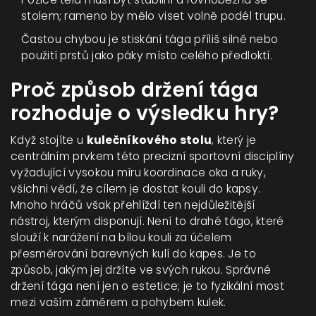
stolem; rameno by mělo viset volně podél trupu.
Častou chybou je stiskání tága příliš silně nebo
použití prstů jako páky místo celého předloktí.
Proč způsob držení tága
rozhoduje o výsledku hry?
Když stojíte u
kulečníkového stolu
, který
je
centrálním prvkem této precizní sportovní disciplíny
vyžadující vysokou míru koordinace oka a ruky
,
všichni vědí, že cílem je dostat kouli do kapsy.
Mnoho hráčů však přehlíždí ten nejdůležitější
nástroj, kterým disponují. Není to drahé
tágo
, které
slouží k narážení na bílou kouli za účelem
přesměrování barevných kulí do kapes
. Je to
způsob, jakým jej držíte ve svých rukou. Správné
držení tága není jen o estetice; je to fyzikální most
mezi vaším záměrem a pohybem kulek.