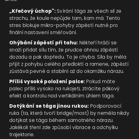
„Křečový úchop":
Svírání tága ze všech sil ze
strachu, že koule nepůjde tam, kam má. Tento
stres blokuje mikro-pohyby zápěstí nutné pro
finální nastavení směřování.
Ohýbání zápěstí při tahu:
Někteří hráči se
snaží přidat sílu tím, že prudce ohnou zápěstí
dozadu a pak dopředu. To je chyba. Síla by měla
přijít z pohybu celého předloktí a ramene, zápěstí
zůstává pevné a stabilní až do okamžiku nárazu.
Příliš vysoké položení palce:
Pokud máte
palec příliš vysoko na rukojeti, ztrácíte pákový
efekt a kontrolu nad vertikálním úhlem tága.
Dotýkání se tága jinou rukou:
Podporovací
ruka (ta, která tvoří bridge/most) by neměla nikdy
dotýkat se tága během samotného nárazu.
Jakékoli tření zde způsobí vibrace a odchylku
trajektorie.