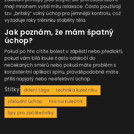
mají mnohem vyšší míru relaxace. Často používají
tzv. „britský“ volný úchop pro jemnější kontrolu, což
vyžaduje roky tréninku stability těla.
Jak poznám, že mám špatný
úchop?
Pokud po hře cítíte bolest v zápěstí nebo předloktí,
pokud vám bílá koule často odskočí do
nečekaných směrů nebo pokud máte problém s
konzistentní aplikací spinu, pravděpodobně máte
příliš napjatý nebo neefektivní úchop.
Štítky:
držení tága
technika kulečníku
základní úchop
hra na kulečník
tipy pro začátečníky