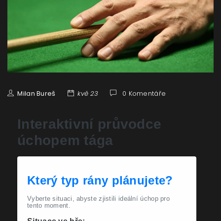
Milan Bureš
kvě 23
0 Komentáře
Interaktivní průvodce
úchopem tága
Který typ rány plánujete?
Vyberte situaci, abyste zjistili ideální úchop pro
tento moment.