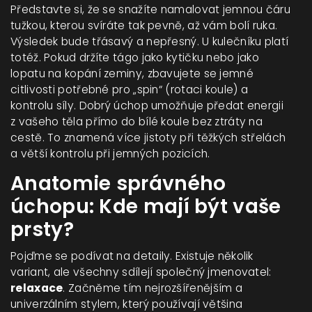
Představte si, že se snažíte namalovat jemnou čáru
tužkou, kterou svíráte tak pevně, až vám bolí ruka.
Výsledek bude třásavý a nepřesný. U kulečníku platí
totéž. Pokud držíte tágo jako kytičku nebo jako
lopatu na kopání zeminy, zbavujete se jemné
citlivosti potřebné pro „spin“ (rotaci koule) a
kontrolu síly. Dobrý úchop umožňuje předat energii
z vašeho těla přímo do bílé koule bez ztráty na
cestě. To znamená více jistoty při těžkých střelách
a větší kontrolu při jemných pozicích.
Anatomie správného
úchopu: Kde mají být vaše
prsty?
Pojďme se podívat na detaily. Existuje několik
variant, ale všechny sdílejí společný jmenovatel:
relaxace
. Začněme tím nejrozšířenějším a
univerzálním stylem, který používají většina