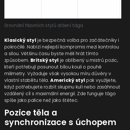
golfové
hole.
Srovnání hlavních stylů držení tága
Klasický styl
je bezpečná volba pro začátečníky i
pokročilé. Nabízí nejlepší kompromis mezi kontrolou
a silou. Většinu času byste měli hrát tímto
způsobem.
Britský styl
je oblíbený u mistrů pozic,
kteří potřebují posunout bílou kouli o pouhé
milimetry. Vyžaduje však vysokou míru důvěry v
vlastní stabilitu těla.
Americký styl
pak využijete,
když potřebujete rozbít skupinu kulí nebo zasáhnout
vzdálený cíl s maximální energií. Zde funguje tágo
spíše jako palice než jako štětec.
Pozice těla a
synchronizace s úchopem