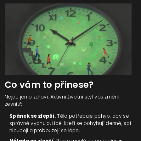
Co vám to přinese?
Nejde jen o zdraví. Aktivní životní styl vás změní
zevnitř:
Spánek se zlepší.
Tělo potřebuje pohyb, aby se
správně vypnulo. Lidé, kteří se pohybují denně, spí
hlouběji a probouzejí se lépe.
Nálada se zlepší.
Pohyb uvolňuje endorfiny -