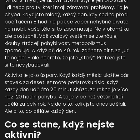
Mnozí si myslí, že aktivní životní styl je jen pro starší
lidi nebo pro ty, kteří mají zdravotní problémy. To je
chyba. Když jste mladý, každý den, kdy sedíte před
počítačem 8 hodin a pak se večer nehybně díváte
na mobil, vaše tělo si to zapamatuje. Ne v okamžiku,
ale postupně. Váš svalový systém se ztenčuje,
klouby ztrácejí pohyblivost, metabolismus
zpomaluje. A když přijde 40. rok, začnete cítit, že „už
to nejde“ - ale neproto, že jste „starý“. Protože jste
si to nevybudovali.
Aktivita je jako úspory. Když každý měsíc uložíte pár
stovek, za deset let máte pětistovku tisíc. Když
každý den uděláte 20 minut chůze, za rok to je více
než 120 hodin pohybu. A to je více než většina lidí
udělá za celý rok. Nejde o to, kolik jste dnes udělali.
Ale o to, co děláte každý den.
Co se stane, když nejste
aktivní?