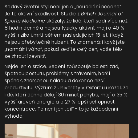
Sedavý životní styl není jen o „neudělání něčeho“.
Je to aktivní škodlivost. Studie z
British Journal of
Sports Medicine
ukázaly, že lidé, kteří sedí více než
8 hodin denně a nejsou fyzicky aktivní, mají o 40 %
vyšší riziko úmrtí během následujících 15 let, i když
nejsou přebytečně hubení. To znamená: i když jste
„normální váha“, pokud sedíte celý den, vaše tělo
se zhroutí zevnitř.
Nejde jen o srdce. Sedění způsobuje bolesti zad,
špatnou posturu, problémy s trávením, horší
spánek, zhoršenou náladu a dokonce nižší
produktivitu. Výzkum z Univerzity v Oxfordu ukázal, že
lidé, kteří denně dělají 30 minut pohybu, mají o 35 %
vyšší úroveň energie a o 27 % lepší schopnost
koncentrace. To není jen „cíl“ - to je každodenní
výhoda.