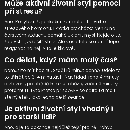
Může aktivní životní styl pomoci
při stresu?
Ano. Pohyb snižuje hladinu kortizolu - hlavního
stresového hormonu. I krátká procházka venku na
čerstvém vzduchu pomáhá uklidnit mysl. Nejde o to,
že byste „vyřešili“ stres. Ale vaše tělo se naučí lépe
reagovat na něj. A to je klíčové.
Co dělat, když mám malý čas?
Nemusíte mít hodinu. Stačí 10 minut denně. Udělejte
to třikrát po 3-4 minutách. Například: ráno 4 minuty
roztažení, po obědě 5 minut chůze, večer 3 minuty
protáhnutí. Tyto krátké příspěvky se sčítají a mají
stejný efekt jako jedna delší seance.
Je aktivní životní styl vhodný i
pro starší lidi?
Ano, a je to dokonce nejdůležitější pro ně. Pohyb