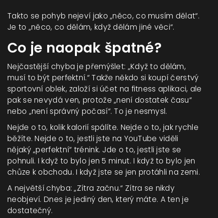
Takto se pohyb nejeví jako „něco, co musím dělat“.
Je to „něco, co dělám, když dělám jiné věci“.
Co je naopak špatné?
Nejčastější chyba je přemýšlet: „Když to dělám,
musí to být perfektní.“ Takže někdo si koupí čerstvý
sportovní oblek, založí si účet na fitness aplikaci, ale
pak se nevydá ven, protože „není dostatek času“
nebo „není správný počasí“. To je nesmysl.
Nejde o to, kolik kalorií spálíte. Nejde o to, jak rychle
běžíte. Nejde o to, jestli jste na YouTube viděli
nějaký „perfektní“ trénink. Jde o to, jestli jste se
pohnuli. I když to bylo jen 5 minut. I když to bylo jen
chůze k obchodu. I když jste se jen protáhli na zemi.
A největší chyba: „Zítra začnu.“ Zítra se nikdy
neobjeví. Dnes je jediný den, který máte. A ten je
dostatečný.