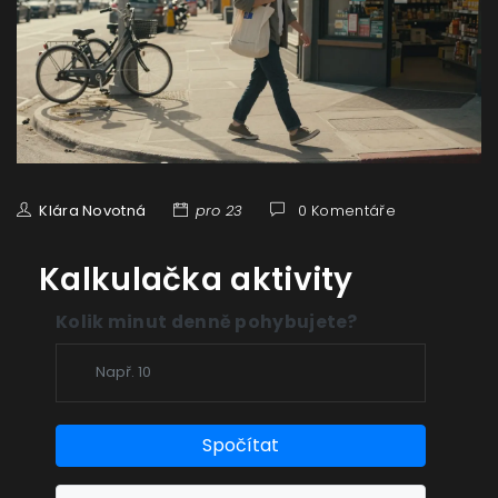
Klára Novotná
pro 23
0 Komentáře
Kalkulačka aktivity
Kolik minut denně pohybujete?
Spočítat