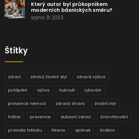
Který autor byl průkopníkem
moderních básnických směru?
srpna 31 2023
Štítky
zdraví
zdravý životní styl
zdravá výživa
potápění
výživa
hubnutí
lyžování
prevence nemocí
zdravá strava
životní styl
fotbal
prevence
duševní zdraví
šnorchlování
pravidla fotbalu
fitness
spánek
triatlon