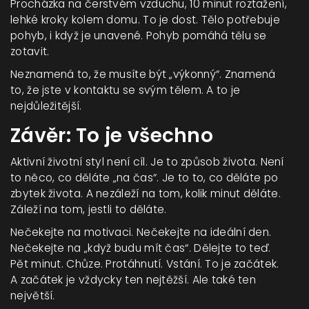
Procházka na čerstvém vzduchu, 10 minut roztažení,
lehké kroky kolem domu. To je dost. Tělo potřebuje
pohyb, i když je unavené. Pohyb pomáhá tělu se
zotavit.
Neznamená to, že musíte být „výkonný“. Znamená
to, že jste v kontaktu se svým tělem. A to je
nejdůležitější.
Závěr: To je všechno
Aktivní životní styl není cíl. Je to způsob života. Není
to něco, co děláte „na čas“. Je to to, co děláte po
zbytek života. A nezáleží na tom, kolik minut děláte.
Záleží na tom, jestli to děláte.
Nečekejte na motivaci. Nečekejte na ideální den.
Nečekejte na „když budu mít čas“. Dělejte to teď.
Pět minut. Chůze. Protáhnutí. Vstání. To je začátek.
A začátek je vždycky ten nejtěžší. Ale také ten
největší.