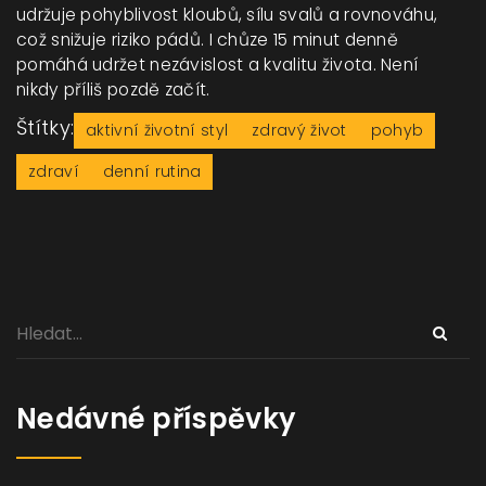
udržuje pohyblivost kloubů, sílu svalů a rovnováhu,
což snižuje riziko pádů. I chůze 15 minut denně
pomáhá udržet nezávislost a kvalitu života. Není
nikdy příliš pozdě začít.
Štítky:
aktivní životní styl
zdravý život
pohyb
zdraví
denní rutina
Nedávné příspěvky