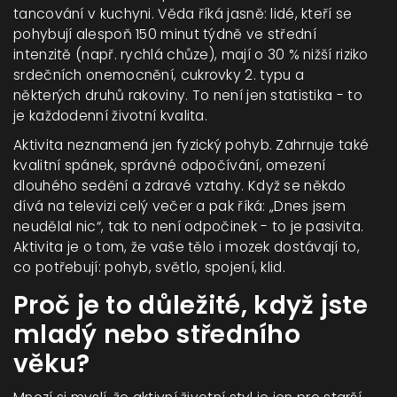
tancování v kuchyni. Věda říká jasně: lidé, kteří se
pohybují alespoň 150 minut týdně ve střední
intenzitě (např. rychlá chůze), mají o 30 % nižší riziko
srdečních onemocnění, cukrovky 2. typu a
některých druhů rakoviny. To není jen statistika - to
je každodenní životní kvalita.
Aktivita neznamená jen fyzický pohyb. Zahrnuje také
kvalitní spánek, správné odpočívání, omezení
dlouhého sedění a zdravé vztahy. Když se někdo
dívá na televizi celý večer a pak říká: „Dnes jsem
neudělal nic“, tak to není odpočinek - to je pasivita.
Aktivita je o tom, že vaše tělo i mozek dostávají to,
co potřebují: pohyb, světlo, spojení, klid.
Proč je to důležité, když jste
mladý nebo středního
věku?