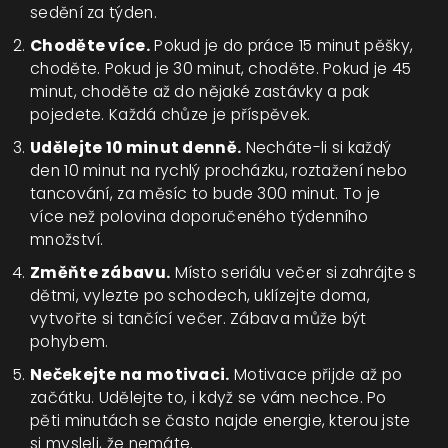
sedění za týden.
Choděte více.
Pokud je do práce 15 minut pěšky,
choděte. Pokud je 30 minut, choděte. Pokud je 45
minut, choděte až do nějaké zastávky a pak
pojedete. Každá chůze je příspěvek.
Udělejte 10 minut denně.
Necháte-li si každý
den 10 minut na rychlý procházku, roztažení nebo
tancování, za měsíc to bude 300 minut. To je
více než polovina doporučeného týdenního
množství.
Změňte zábavu.
Místo seriálu večer si zahrájte s
dětmi, vylezte po schodech, uklízejte doma,
vytvořte si tančící večer. Zábava může být
pohybem.
Nečekejte na motivaci.
Motivace přijde až po
začátku. Udělejte to, i když se vám nechce. Po
pěti minutách se často najde energie, kterou jste
si mysleli, že nemáte.