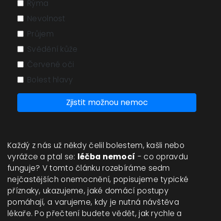
Rýma
Nevolnost
Průjem
Svědění kůže
Červené oči
Bolest hlavy
Zjistit možnou nemoc
Každý z nás už někdy čelil bolestem, kašli nebo
vyrážce a ptal se:
léčba nemocí
- co opravdu
funguje? V tomto článku rozebíráme sedm
nejčastějších onemocnění, popisujeme typické
příznaky, ukazujeme, jaké domácí postupy
pomáhají, a varujeme, kdy je nutná návštěva
lékaře. Po přečtení budete vědět, jak rychle a