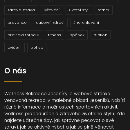
zdravá strava
lyžování
životní styl
fotbal
prevence
duševní zdraví
šnorchlování
pravidla fotbalu
fitness
spánek
triatlon
cvičení
pohyb
O nás
Wellness Rekreace Jeseníky je webová stránka
věnovaná rekreaci v malebné oblasti Jeseníků. Nabízí
různé informace o možnostech sportovních aktivit,
wellness procedurách a zdravého životního stylu. Zde
najdete užitečné tipy, jak správně pečovat o své
zdraví, jak se aktivně hýbat a jak se plně věnovat