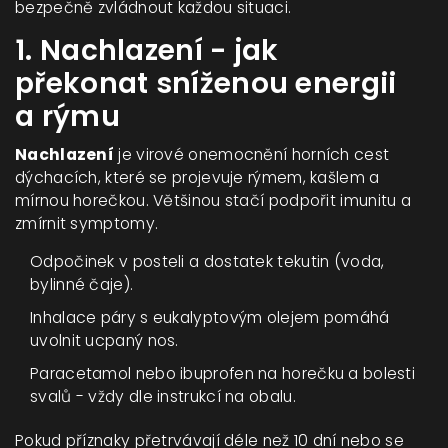
bezpečně zvládnout každou situaci.
1. Nachlazení - jak
překonat sníženou energii
a rýmu
Nachlazení
je virové onemocnění horních cest
dýchacích, které se projevuje rýmem, kašlem a
mírnou horečkou.
Většinou stačí podpořit imunitu a
zmírnit symptomy.
Odpočinek v posteli a dostatek tekutin (voda,
bylinné čaje).
Inhalace páry s eukalyptovým olejem pomáhá
uvolnit ucpaný nos.
Paracetamol nebo ibuprofen na horečku a bolesti
svalů - vždy dle instrukcí na obalu.
Pokud příznaky přetrvávají déle než 10 dní nebo se