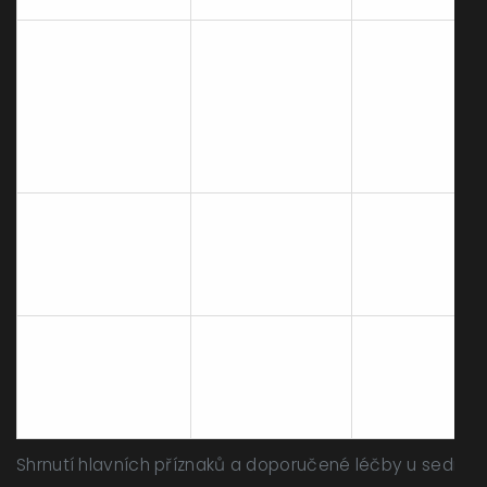
Svědění,
Hydratační
Ekzém
zčervenání,
krémy, vyhýb
vyrážka
se alergenům
Často
Kontrola diety
Vysoký krevní
bezpříznaková,
pohyb, monito
tlak
možná bolest
BT
hlavy
Červené oči,
Chladivé kapk
Konjunktivitida
slzení, kýchání
antihistamini
Shrnutí hlavních příznaků a doporučené léčby u sedmi