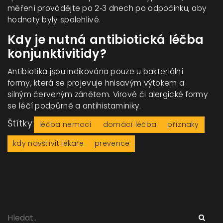
měření provádějte po 2‑3 dnech po odpočinku, aby
hodnoty byly spolehlivé.
Kdy je nutná antibiotická léčba
konjunktivitidy?
Antibiotika jsou indikována pouze u bakteriální
formy, která se projevuje hnisavým výtokem a
silným červeným zánětem. Virové či alergické formy
se léčí podpůrně a antihistaminiky.
Štítky:
léčba nemocí
domácí léčba
příznaky
kdy navštívit lékaře
prevence