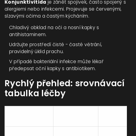
Konjunktivitida
je zánět spojivek, často spojený s
alergiemi nebo infekcemi.
Projevuje se červenými,
slzavými očima a častým kýcháním.
Chladivý obklad na oči a nosní kapky s
antihistaminem.
Udržujte prostředí čisté - časté větrání,
pravidelný úklid prachu.
V případě bakteriální infekce může lékař
předepsat oční kapky s antibiotikem.
Rychlý přehled: srovnávací
tabulka léčby
Typické
Nemoc
Domácí léč
příznaky