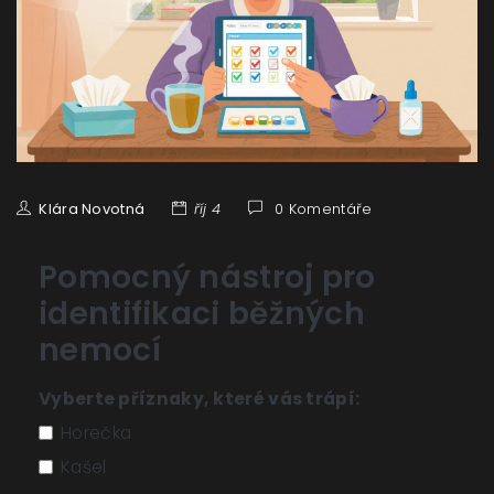
Klára Novotná
říj 4
0 Komentáře
Pomocný nástroj pro
identifikaci běžných
nemocí
Vyberte příznaky, které vás trápí:
Horečka
Kašel