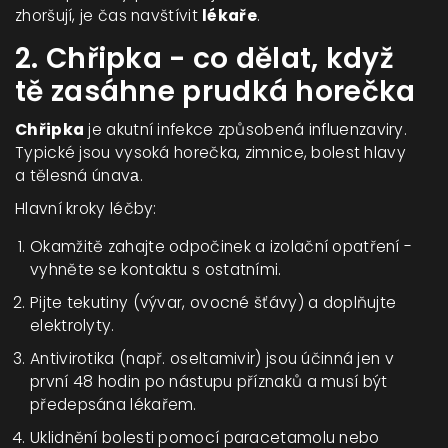
zhoršují, je čas navštívit
lékaře
.
2. Chřipka - co dělat, když
tě zasáhne prudká horečka
Chřipka
je akutní infekce způsobená influenzaviry.
Typické jsou vysoká horečka, zimnice, bolest hlavy
a tělesná únavа.
Hlavní kroky léčby:
Okamžitě zahajte odpočinek a izolační opatření -
vyhněte se kontaktu s ostatními.
Pijte tekutiny (vývar, ovocné šťávy) a doplňujte
elektrolyty.
Antivirotika (např. oseltamivir) jsou účinná jen v
první 48 hodin po nástupu příznaků a musí být
předepsána lékařem.
Uklidnění bolesti pomocí paracetamolu nebo