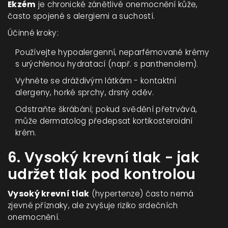
Ekzém
je chronické zánětlivé onemocnění kůže,
často spojené s alergiemi a suchostí.
Účinné kroky:
Používejte hypoalergenní, neparfémované krémy
s urýchlenou hydratací (např. s panthenolem).
Vyhněte se dráždivým látkám - kontaktní
alergeny, horké sprchy, drsný oděv.
Odstraňte škrábání; pokud svědění přetrvává,
může dermatolog předepsat kortikosteroidní
krém.
6. Vysoký krevní tlak - jak
udržet tlak pod kontrolou
Vysoký krevní tlak
(hypertenze) často nemá
zjevné příznaky, ale zvyšuje riziko srdečních
onemocnění.