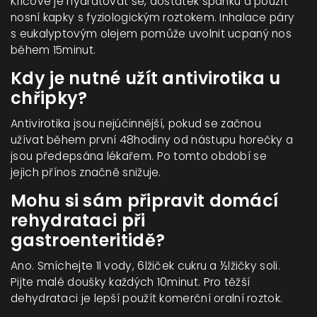
Klíčové je hydratovat se, dostatek spánku a použít
nosní kapky s fyziologickým roztokem. Inhalace páry
s eukalyptovým olejem pomůže uvolnit ucpaný nos
během 15minut.
Kdy je nutné užít antivirotika u
chřipky?
Antivirotika jsou nejúčinnější, pokud se začnou
užívat během první 48hodiny od nástupu horečky a
jsou předepsána lékařem. Po tomto období se
jejich přínos značně snižuje.
Mohu si sám připravit domácí
rehydrataci při
gastroenteritidě?
Ano. Smíchejte 1l vody, 6lžiček cukru a ½lžičky soli.
Pijte malé doušky každých 10minut. Pro těžší
dehydrataci je lepší použít komerční oralní roztok.