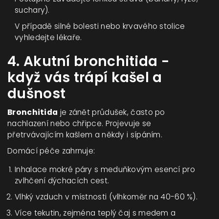
suchary).
V případě silné bolesti nebo krvavého stolice
vyhledejte lékaře.
4. Akutní bronchitida -
když vás trápí kašel a
dušnost
Bronchitida
je zánět průdušek, často po
nachlazení nebo chřipce. Projevuje se
přetrvávajícím kašlem a někdy i sípáním.
Domácí péče zahrnuje:
Inhalace mokré páry s meduňkovým esencí pro
zvlhčení dýchacích cest.
Vlhký vzduch v místnosti (vlhkoměr na 40-60 %).
Více tekutin, zejména teplý čaj s medem a