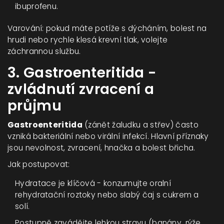
ibuprofenu.
Varování: pokud máte potíže s dýcháním, bolest na
hrudi nebo rychle klesá krevní tlak, volejte
záchrannou službu.
3. Gastroenteritida -
zvládnutí zvracení a
průjmu
Gastroenteritida
(zánět žaludku a střev) často
vzniká bakteriální nebo virální infekcí. Hlavní příznaky
jsou nevolnost, zvracení, hnačka a bolest břicha.
Jak postupovat:
Hydratace je klíčová - konzumujte oralní
rehydratační roztoky nebo slabý čaj s cukrem a
solí.
Postupně zavádějte lehkou stravu (banány, rýže,