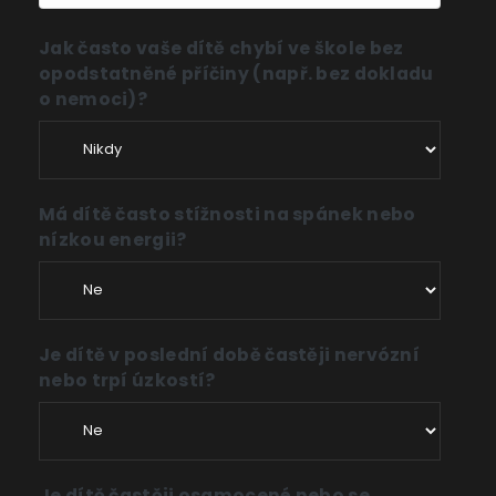
Jak často vaše dítě chybí ve škole bez
opodstatněné příčiny (např. bez dokladu
o nemoci)?
Má dítě často stížnosti na spánek nebo
nízkou energii?
Je dítě v poslední době častěji nervózní
nebo trpí úzkostí?
Je dítě častěji osamocené nebo se