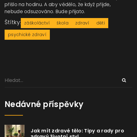
přišlo na hodinu. A aby vědělo, že když přijde,
nebude odsuzováno. Bude přijato.
Štítky:
záškoláctví
škola
zdraví
děti
psychické zdraví
Nedávné příspěvky
Jak mít zdravé tělo: Tipy a rady pro
zdravý životní styl