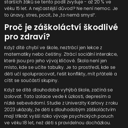
starších žáků se tento podíl zvyšuje - až 20 % ve
věku 15 let. A nejčastější důvod? Ne není nemoc. Je
to únavy, stres, pocit, že „to nemá smysl“.
Proč je záškoláctví škodlivé
pro zdraví?
Když dítě chybí ve škole, neztrácí jen lekce z
matematiky nebo češtiny. Ztrácí sociální interakce,
které jsou pro jeho vývoj klíčové. Škola není jen
místo, kde se učíte tabulky. Je to prostředí, kde se
děti učí spolupracovat, řešit konflikty, mít přátelé a
cítit se součástí skupiny.
Když se dítě dlouhodobě vyhýbá škole, začíná se
izolovat. Tato izolace vede k úzkosti, depresím a
nízké sebevědomí. Studie z Univerzity Karlovy z roku
2023 ukázaly, že děti s dlouhodobým záškoláctvím
mají třikrát vyšší riziko vývoje psychických poruch
ve věku 18 let, než děti s pravidelnou docházkou.