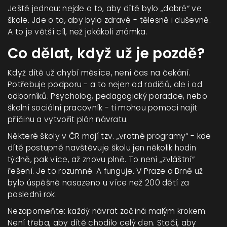
Ještě jednou: nejde o to, aby dítě bylo „dobré“ ve
škole. Jde o to, aby bylo zdravé - tělesně i duševně.
A to je větší cíl, než jakákoli známka.
Co dělat, když už je pozdě?
Když dítě už chybí měsíce, není čas na čekání.
Potřebuje podporu - a to nejen od rodičů, ale i od
odborníků. Psycholog, pedagogický poradce, nebo
školní sociální pracovník - ti mohou pomoci najít
příčinu a vytvořit plán návratu.
Některé školy v ČR mají tzv. „vratné programy“ - kde
dítě postupně navštěvuje školu jen několik hodin
týdně, pak více, až znovu plně. To není „zvláštní“
řešení. Je to rozumné. A funguje. V Praze a Brně už
bylo úspěšně nasazeno u více než 200 dětí za
poslední rok.
Nezapomeňte: každý návrat začíná malým krokem.
Není třeba, aby dítě chodilo celý den. Stačí, aby