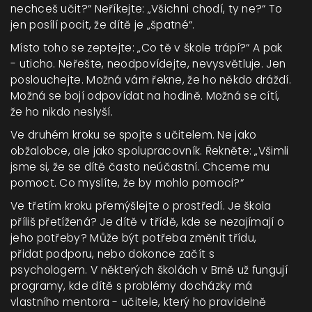
nechceš učit?“ Neříkejte: „Všichni chodí, ty ne?“ To
jen posílí pocit, že dítě je „špatné“.
Místo toho se zeptejte: „Co tě v škole trápí?“ A pak
- uticho. Neřešte, neodpovídejte, nevysvětluje. Jen
poslouchejte. Možná vám řekne, že ho někdo dráždí.
Možná se bojí odpovídat na hodině. Možná se cítí,
že ho nikdo neslyší.
Ve druhém kroku se spojte s učitelem. Ne jako
obžalobce, ale jako spolupracovník. Řekněte: „Všimli
jsme si, že se dítě často neúčastní. Chceme mu
pomoct. Co myslíte, že by mohlo pomoci?“
Ve třetím kroku přemýšlejte o prostředí. Je škola
příliš přetížená? Je dítě v třídě, kde se nezajímají o
jeho potřeby? Může být potřeba změnit třídu,
přidat podporu, nebo dokonce začít s
psychologem. V některých školách v Brně už fungují
programy, kde dítě s problémy docházky má
vlastního mentora - učitele, který ho pravidelně