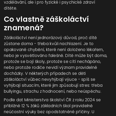
vzdělávání, ale i pro fyzické i psychické zdraví
dítěte.
Co vlastně záškoláctví
znamená?
Záškoláctví není jednorázový důvod, proč dítě
zůstane doma - třeba kvůli nachlazení. Je to
opakované chybění, které není doloženo lékařem,
nebo je vysvětlováno falešně. Dítě může být doma,
protože se bojí školy, protože se cítí nechápáno,
nebo protože rodiče nevidí význam pravidelné
docházky. V některých případech se děti
záškoláctví vůbec nevyhýbají výuce - spíš se
vyhýbají situacím, které jim způsobují stres: třeba
bullyingu, strachu z hodnocení, nebo neúspěchu.
Podle dat Ministerstva školství ČR z roku 2024 se
přibližně 12 % žáků základních škol pravidelně
neúčastní výuky bez opodstatněné příčiny. U