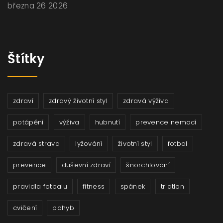
března 26 2026
Štítky
zdraví
zdravý životní styl
zdravá výživa
potápění
výživa
hubnutí
prevence nemocí
zdravá strava
lyžování
životní styl
fotbal
prevence
duševní zdraví
šnorchlování
pravidla fotbalu
fitness
spánek
triatlon
cvičení
pohyb