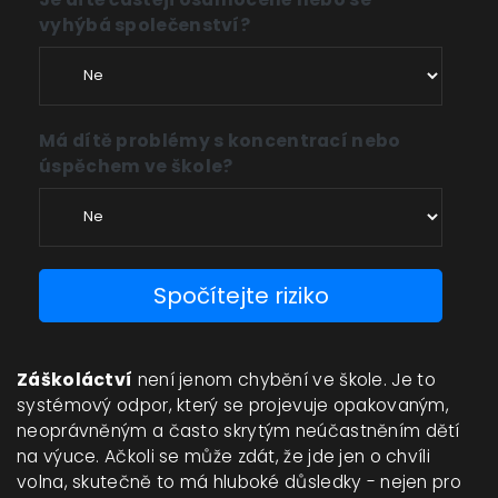
vyhýbá společenství?
Má dítě problémy s koncentrací nebo
úspěchem ve škole?
Spočítejte riziko
Záškoláctví
není jenom chybění ve škole. Je to
systémový odpor, který se projevuje opakovaným,
neoprávněným a často skrytým neúčastněním dětí
na výuce. Ačkoli se může zdát, že jde jen o chvíli
volna, skutečně to má hluboké důsledky - nejen pro