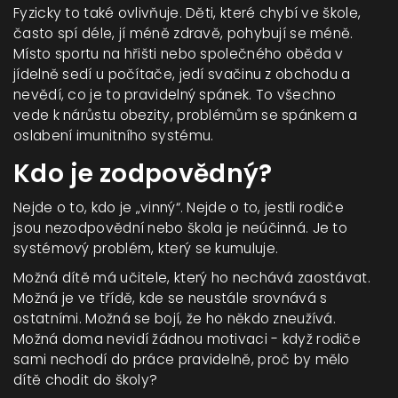
Fyzicky to také ovlivňuje. Děti, které chybí ve škole,
často spí déle, jí méně zdravě, pohybují se méně.
Místo sportu na hřišti nebo společného oběda v
jídelně sedí u počítače, jedí svačinu z obchodu a
nevědí, co je to pravidelný spánek. To všechno
vede k nárůstu obezity, problémům se spánkem a
oslabení imunitního systému.
Kdo je zodpovědný?
Nejde o to, kdo je „vinný“. Nejde o to, jestli rodiče
jsou nezodpovědní nebo škola je neúčinná. Je to
systémový problém, který se kumuluje.
Možná dítě má učitele, který ho nechává zaostávat.
Možná je ve třídě, kde se neustále srovnává s
ostatními. Možná se bojí, že ho někdo zneužívá.
Možná doma nevidí žádnou motivaci - když rodiče
sami nechodí do práce pravidelně, proč by mělo
dítě chodit do školy?