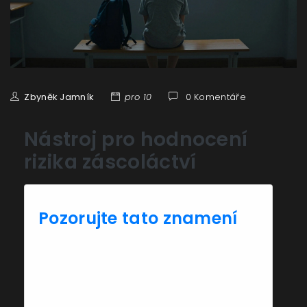
Zbyněk Jamník
pro 10
0 Komentáře
Nástroj pro hodnocení
rizika záscoláctví
Pozorujte tato znamení
Odpovězte na následující otázky. Každá
odpověď vám pomůže posoudit, zda
dítě projevuje příznaky záscoláctví a jaké
je riziko pro jeho zdraví.