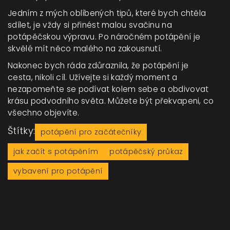
Jedním z mých oblíbených tipů, které bych chtěla
sdílet, je vždy si přinést malou svačinu na
potápěčskou výpravu. Po náročném potápění je
skvělé mít něco malého na zakousnutí.
Nakonec bych ráda zdůraznila, že potápění je
cesta, nikoli cíl. Užívejte si každý moment a
nezapomeňte se podívat kolem sebe a obdivovat
krásu podvodního světa. Můžete být překvapeni, co
všechno objevíte.
Štítky:
potápění pro začátečníky
jak začít s potápěním
potápěčský průkaz
vybavení pro potápění