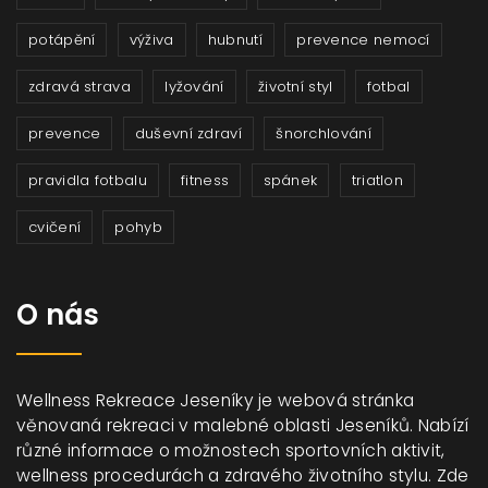
potápění
výživa
hubnutí
prevence nemocí
zdravá strava
lyžování
životní styl
fotbal
prevence
duševní zdraví
šnorchlování
pravidla fotbalu
fitness
spánek
triatlon
cvičení
pohyb
O nás
Wellness Rekreace Jeseníky je webová stránka
věnovaná rekreaci v malebné oblasti Jeseníků. Nabízí
různé informace o možnostech sportovních aktivit,
wellness procedurách a zdravého životního stylu. Zde