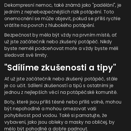
Dekompresní nemoc, také známá jako "padělání", je
jedním z nejnebezpečnějších rizik potápění. Toto
onemocnění se může objevit, pokud se příliš rychle
vrátíte na povrch z hlubokého potápění.
Bezpečnost by měla být vždy na prvním místě, ať
už jste začátečník nebo zkušený potápěč. Nikdy
byste neměli podceňovat moře a vždy byste měli
sledovat své limity.
"Sdílíme zkušenosti a tipy"
Ať už jste začátečník nebo zkušený potápěč, stále
je co učit. Sdílení zkušeností a tipů s ostatními je
jednou z nejlepších věcí na potápěčské komunitě.
Boty, které jsou příliš těsné nebo příliš volné, mohou
být nepohodlné a mohou omezovat vaši
pohyblivost pod vodou. Také si pamatujte, že
vybavení, jako jsou obleky a masky na obličej, by
mělo být pohodlné a dobře padnout.