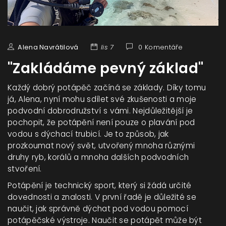
Alena Navrátilová
lis 7
0 Komentáře
"Zakládáme pevný základ"
Každý dobrý potápěč začíná se základy. Díky tomu
já, Alena, nyní mohu sdílet své zkušenosti a moje
podvodní dobrodružství s vámi. Nejdůležitější je
pochopit, že potápění není pouze o plavání pod
vodou s dýchací trubicí. Je to způsob, jak
prozkoumat nový svět, utvořený mnoha různými
druhy ryb, korálů a mnoha dalších podvodních
stvoření.
Potápění je technický sport, který si žádá určité
dovednosti a znalosti. V první řadě je důležité se
naučit, jak správně dýchat pod vodou pomocí
potápěčské výstroje. Naučit se potápět může být