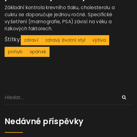
Základní kontrola krevního tlaku, cholesterolu a
cukru se doporučuje jednou ročně. Specifické
vyšetření (mamografie, PSA) závisí na věku a
rizikových faktorech.
Štítky:
zdraví
zdravý životní styl
výživa
pohyb
spánek
Nedávné příspěvky