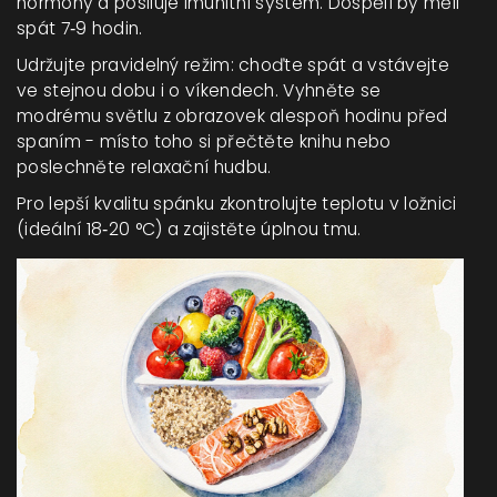
hormony a posiluje imunitní systém. Dospělí by měli
spát 7‑9 hodin.
Udržujte pravidelný režim: choďte spát a vstávejte
ve stejnou dobu i o víkendech. Vyhněte se
modrému světlu z obrazovek alespoň hodinu před
spaním - místo toho si přečtěte knihu nebo
poslechněte relaxační hudbu.
Pro lepší kvalitu spánku zkontrolujte teplotu v ložnici
(ideální 18‑20 °C) a zajistěte úplnou tmu.