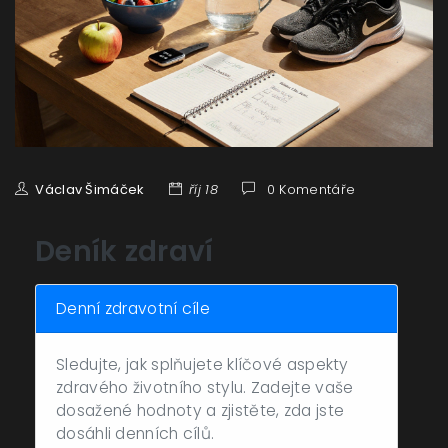
Václav Šimáček
říj 18
0 Komentáře
Deník zdraví
Denní zdravotní cíle
Sledujte, jak splňujete klíčové aspekty
zdravého životního stylu. Zadejte vaše
dosažené hodnoty a zjistěte, zda jste
dosáhli denních cílů.