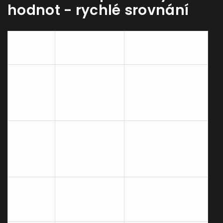
hodnot - rychlé srovnání
Doporučená
Oblast
Proč to jde
hodnota
Regenerace
buněk a
Spánek
7‑9 hodin
hormonální
rovnováha
Hydratace,
detoxikace,
Voda
2‑3 l
podpora
metabolismu
≥150 min
Fyzická
Podpora srdce a
střední
aktivita
svalové hmoty
intenzity