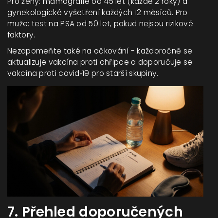
Pro ženy: mamografie od 45 let (každé 2 roky) a
gynekologické vyšetření každých 12 měsíců. Pro
muže: test na PSA od 50 let, pokud nejsou rizikové
faktory.
Nezapomeňte také na očkování - každoročně se
aktualizuje vakcína proti chřipce a doporučuje se
vakcína proti covid‑19 pro starší skupiny.
7. Přehled doporučených