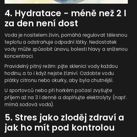
4. Hydratace - méně než 2 l
za den není dost
Voda je nositelem živin, pomáhá regulovat tělesnou
teplotu a odstraňuje odpadní látky. Nedostatek
vody může způsobit únavu, bolesti hlavy a sníženou
koncentraci.
Pravidelný pitný režim: pijte sklenici vody každou
hodinu, a to i když nejste žízniví. Ozdobte vodu
plátky citronu nebo okurky, aby byla chutnější.
U sportovců nebo při horkém počasí zvyšujte
příjem až na 3 l denně a doplňujte elektrolyty (např.
mírná sodová voda).
5. Stres jako zloděj zdraví a
jak ho mít pod kontrolou