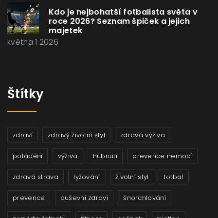
Kdo je nejbohatší fotbalista světa v
roce 2026? Seznam špiček a jejich
majetek
května 1 2026
Štítky
zdraví
zdravý životní styl
zdravá výživa
potápění
výživa
hubnutí
prevence nemocí
zdravá strava
lyžování
životní styl
fotbal
prevence
duševní zdraví
šnorchlování