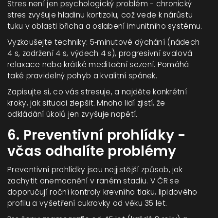
Stres
není jen psychologický problém - chronický
stres zvyšuje hladinu kortizolu, což vede k nárůstu
tuku v oblasti břicha a oslabení imunitního systému.
Vyzkoušejte techniky: 5‑minutové dýchání (nádech
4 s, zadržení 4 s, výdech 4 s), progresivní svalová
relaxace nebo krátké meditační sezení. Pomáhá
také pravidelný pohyb a kvalitní spánek.
Zapisujte si, co vás stresuje, a najděte konkrétní
kroky, jak situaci zlepšit. Mnoho lidí zjistí, že
odkládání úkolů jen zvyšuje napětí.
6. Preventivní prohlídky -
včas odhalíte problémy
Preventivní prohlídky
jsou nejjistější způsob, jak
zachytit onemocnění v raném stadiu. V ČR se
doporučují roční kontroly krevního tlaku, lipidového
profilu a vyšetření cukrovky od věku 35 let.