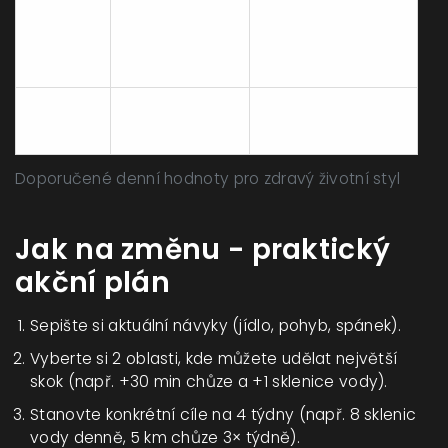
Ovoce
Vitamíny,
a
≥5 porcí
minerály,
zelenina
antioxidanty
≤5 hodin
Omezuje kortizol,
Stres
(aktivní)
chrání imunitu
Doporučené denní hodnoty pro zdravý životní styl
Jak na změnu - praktický
akční plán
Sepište si aktuální návyky (jídlo, pohyb, spánek).
Vyberte si 2 oblasti, kde můžete udělat největší
skok (např. +30 min chůze a +1 sklenice vody).
Stanovte konkrétní cíle na 4 týdny (např. 8 sklenic
vody denně, 5 km chůze 3× týdně).