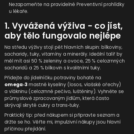
Nezapomeňte na pravidelné
Preventivní prohlídky
u lékaře.
1. Vyvážená výživa - co jíst,
aby tělo fungovalo nejlépe
Na středu výživy stojí pět hlavních skupin: bílkoviny,
sacharidy, tuky, vitamíny a minerály. Ideální talíř by
měl mít asi 50 % zeleniny a ovoce, 25 % celozrnných
sacharidů a 25 % bílkovin s kvalitními tuky.
Přidejte do jídelníčku potraviny bohaté na
omega‑3
mastné kyseliny (losos, vlašské ořechy)
a vlákninu (celozrnné pečivo, luštěniny). Vyhněte se
průmyslově zpracovaným jídlům, která často
skrývají skryté cukry a trans‑tuky.
Praktický tip: před nákupem si připravte seznam a
držte se ho. Věřte mi, impulzivní nákupy jsou hlavní
příčinou přejídání.