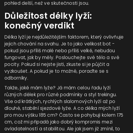
pohled delší, než ve skutečnosti jsou.
Důležitost délky lyží:
konečný verdikt
Délka lyží je nejdůležitějším faktorem, který ovlivňuje
jejich chování na svahu. Je to jako velikost bot -
pokud jsou příliš malé nebo příliš velké, nebudou
fungovat, jak by měly. Poslouchejte své tělo a své
pocity. Pokud si nejste jisti, zkuste si je půjčit a
vyzkoušet. A pokud je to možné, poraďte se s
odborníky.
Takže, jaké mám lyže? Já mám celou řadu lyží
různých délek pro různé podmínky a styl trekingu.
Vše od krátkých, rychlých slalomových lyží až po
dlouhé, stabilní sjezdové lyže. A co délka mých lyží
pro mou výšku 185 cm? Často se pohybuji kolem 175
cm, což mi připadá jako dobrý kompromis mezi
ovladatelností a stabilitou. Ale jak jsem již zmínil, to