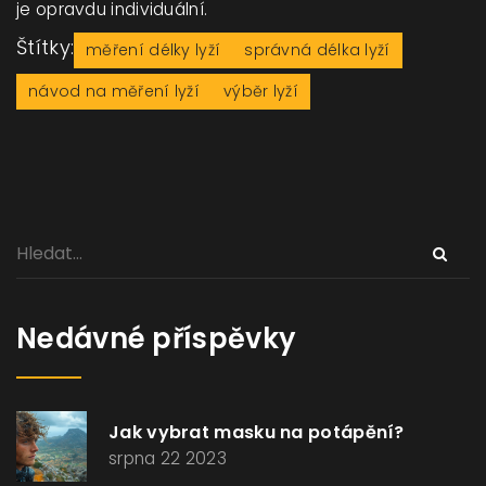
je opravdu individuální.
Štítky:
měření délky lyží
správná délka lyží
návod na měření lyží
výběr lyží
Nedávné příspěvky
Jak vybrat masku na potápění?
srpna 22 2023