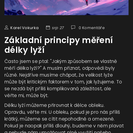
Karel Vokurka
srp 27
0 Komentáře
Základní principy měření
délky lyží
Často jsem se ptal: "Jakým způsobem se vlastně
měří délka lyží?" A musím přiznat, odpovědi byly
různé. Nejdříve musíme chápat, že velikost lyže
může být kritickým faktorem v tom, jak lyžujeme. To
se nezdá být příliš komplikovaná záležitost, ale
věřte mi, může být.
Délku lyží můžeme přirovnat k délce obleku.
Opravdu, věřte mi. U obleku, pokud je pro nás příliš
krátký, můžeme se cítit nepohodlně a omezeně.
Pokud je naopak příliš dlouhý, budeme v něm plavat
a nebude nám umožňovat plné využití našeho