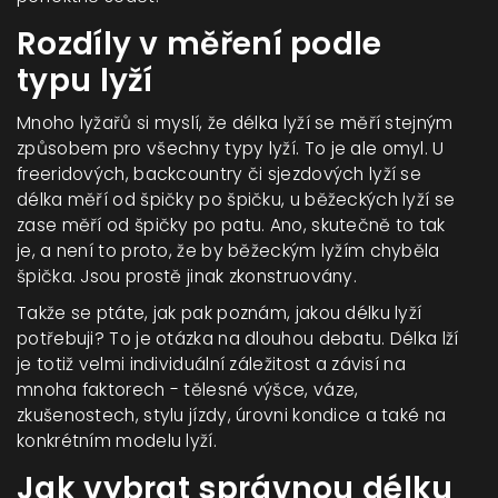
Rozdíly v měření podle
typu lyží
Mnoho lyžařů si myslí, že délka lyží se měří stejným
způsobem pro všechny typy lyží. To je ale omyl. U
freeridových, backcountry či sjezdových lyží se
délka měří od špičky po špičku, u běžeckých lyží se
zase měří od špičky po patu. Ano, skutečně to tak
je, a není to proto, že by běžeckým lyžím chyběla
špička. Jsou prostě jinak zkonstruovány.
Takže se ptáte, jak pak poznám, jakou délku lyží
potřebuji? To je otázka na dlouhou debatu. Délka lží
je totiž velmi individuální záležitost a závisí na
mnoha faktorech - tělesné výšce, váze,
zkušenostech, stylu jízdy, úrovni kondice a také na
konkrétním modelu lyží.
Jak vybrat správnou délku