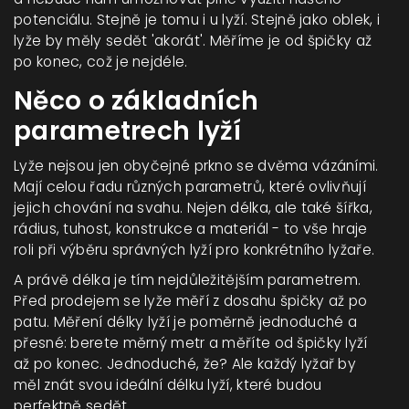
potenciálu. Stejně je tomu i u lyží. Stejně jako oblek, i
lyže by měly sedět 'akorát'. Měříme je od špičky až
po konec, což je nejdéle.
Něco o základních
parametrech lyží
Lyže nejsou jen obyčejné prkno se dvěma vázáními.
Mají celou řadu různých parametrů, které ovlivňují
jejich chování na svahu. Nejen délka, ale také šířka,
rádius, tuhost, konstrukce a materiál - to vše hraje
roli při výběru správných lyží pro konkrétního lyžaře.
A právě délka je tím nejdůležitějším parametrem.
Před prodejem se lyže měří z dosahu špičky až po
patu. Měření délky lyží je poměrně jednoduché a
přesné: berete měrný metr a měříte od špičky lyží
až po konec. Jednoduché, že? Ale každý lyžař by
měl znát svou ideální délku lyží, které budou
perfektně sedět.