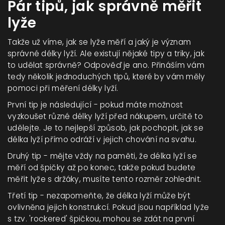
Pár tipů, jak správně měřit
lyže
Takže už víme, jak se lyže měří a jaký je význam
správné délky lyží. Ale existují nějaké tipy a triky, jak
to udělat správně? Odpověď je ano. Přináším vám
tedy několik jednoduchých tipů, které by vám měly
pomoci při měření délky lyží.
První tip je následující - pokud máte možnost
vyzkoušet různé délky lyží před nákupem, určitě to
udělejte. Je to nejlepší způsob, jak pochopit, jak se
délka lyží přímo odráží v jejich chování na svahu.
Druhý tip - mějte vždy na paměti, že délka lyží se
měří od špičky až po konec, takže pokud budete
měřit lyže s držáky, musíte tento rozměr zohlednit.
Třetí tip - nezapomeňte, že délka lyží může být
ovlivněna jejich konstrukcí. Pokud jsou například lyže
s tzv. 'rockered' špičkou, mohou se zdát na první