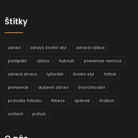
Štítky
zdraví
zdravý životní styl
zdravá výživa
potápění
výživa
hubnutí
prevence nemocí
zdravá strava
lyžování
životní styl
fotbal
prevence
duševní zdraví
šnorchlování
pravidla fotbalu
fitness
spánek
triatlon
cvičení
pohyb