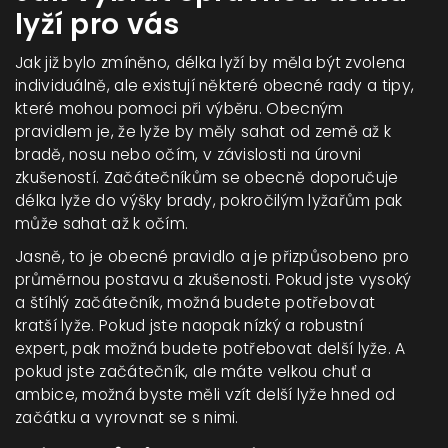
lyží pro vás
Jak již bylo zmíněno, délka lyží by měla být zvolena
individuálně, ale existují některé obecné rady a tipy,
které mohou pomoci při výběru. Obecným
pravidlem je, že lyže by měly sahat od země až k
bradě, nosu nebo očím, v závislosti na úrovni
zkušeností. Začátečníkům se obecně doporučuje
délka lyže do výšky brady, pokročilým lyžařům pak
může sahat až k očím.
Jasně, to je obecné pravidlo a je přizpůsobeno pro
průměrnou postavu a zkušenosti. Pokud jste vysoký
a štíhlý začátečník, možná budete potřebovat
kratší lyže. Pokud jste naopak nízký a robustní
expert, pak možná budete potřebovat delší lyže. A
pokud jste začátečník, ale máte velkou chuť a
ambice, možná byste měli vzít delší lyže hned od
začátku a vyrovnat se s nimi.