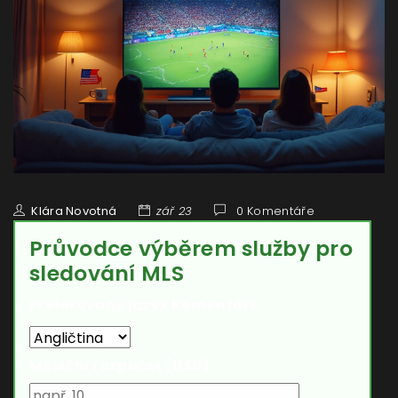
Klára Novotná
zář 23
0 Komentáře
Průvodce výběrem služby pro
sledování MLS
Preferovaný jazyk komentáře
Měsíční rozpočet (USD)