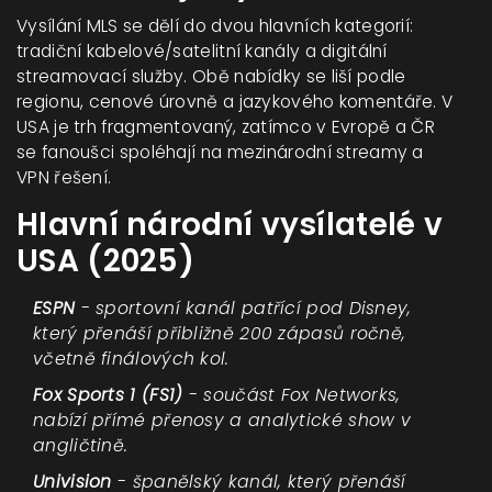
Vysílání MLS se dělí do dvou hlavních kategorií:
tradiční kabelové/satelitní kanály a digitální
streamovací služby. Obě nabídky se liší podle
regionu, cenové úrovně a jazykového komentáře. V
USA je trh fragmentovaný, zatímco v Evropě a ČR
se fanoušci spoléhají na mezinárodní streamy a
VPN řešení.
Hlavní národní vysílatelé v
USA (2025)
ESPN
- sportovní kanál patřící pod Disney,
který přenáší přibližně 200 zápasů ročně,
včetně finálových kol.
Fox Sports 1 (FS1)
- součást Fox Networks,
nabízí přímé přenosy a analytické show v
angličtině.
Univision
- španělský kanál, který přenáší