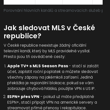
Porovnání hlavních kanálů a streamovacích služeb pro
Jak sledovat MLS v České
republice?
V České republice neexistuje žádný oficiální
televizní kanál, který by MLS pravidelně vysílal.
Přesto jsou tři osvědčené cesty:
Apple TV+ s MLS Season Pass
- stačí si založit
účet, zaplatit roční poplatek a můžete sledovat
všechny zápasy na jakémkoli zařízení. Jediná
překážka je regionální blokace; pokud se vám
zobrazuje chybová hláška, použijte VPN s US IP.
ESPN+ přes VPN
- pokud už máte předplatné
ESPN+, stačí připojit VPN na americké servery a
streamovat přímé přenosy i rekapitulace.