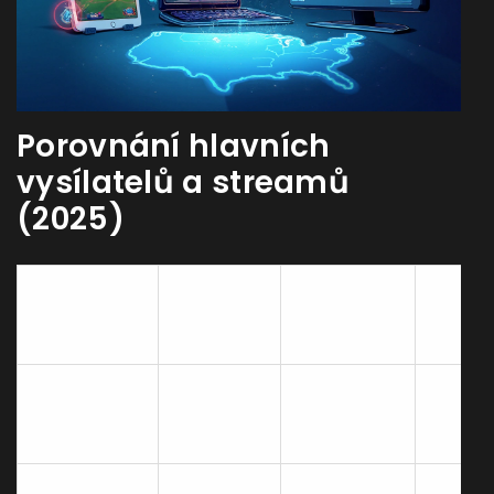
Porovnání hlavních
vysílatelů a streamů
(2025)
Cena
Vysílatel
Typ
Jazyk
(měsíčně)
25USD
Kabel /
ESPN
(součást
Angličt
Satelit
balíčku)
25USD