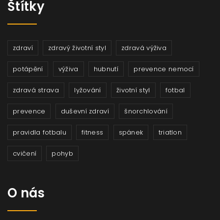
Štítky
zdraví
zdravý životní styl
zdravá výživa
potápění
výživa
hubnutí
prevence nemocí
zdravá strava
lyžování
životní styl
fotbal
prevence
duševní zdraví
šnorchlování
pravidla fotbalu
fitness
spánek
triatlon
cvičení
pohyb
O nás