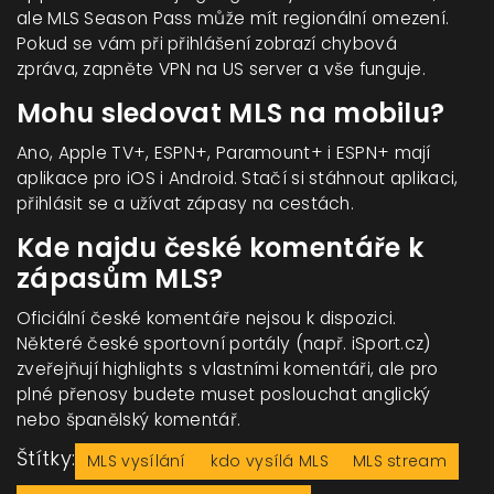
ale MLS Season Pass může mít regionální omezení.
Pokud se vám při přihlášení zobrazí chybová
zpráva, zapněte VPN na US server a vše funguje.
Mohu sledovat MLS na mobilu?
Ano, Apple TV+, ESPN+, Paramount+ i ESPN+ mají
aplikace pro iOS i Android. Stačí si stáhnout aplikaci,
přihlásit se a užívat zápasy na cestách.
Kde najdu české komentáře k
zápasům MLS?
Oficiální české komentáře nejsou k dispozici.
Některé české sportovní portály (např. iSport.cz)
zveřejňují highlights s vlastními komentáři, ale pro
plné přenosy budete muset poslouchat anglický
nebo španělský komentář.
Štítky:
MLS vysílání
kdo vysílá MLS
MLS stream