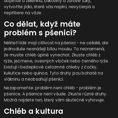
doplníte o zeleninu, bílkoviny a zdravé tuky,
vytvoříte jídlo, které vás naplní, nevyčerpá a
nepřibere na váze.
Co dělat, když máte
problém s pšenicí?
Někteří lidé mají citlivost na pšenici - ne celiakii, ale
jednoduše nesnášejí bílou mouku. To neznamená,
že musíte chléb úplně vynechat. Zkuste chléb z
rýže, ječmene, ovesných vloček nebo černého rýže.
Existují i bezlepkové celozrnné chleby z čočky,
kukuřice nebo quinoa. Tyto druhy jsou bohaté na
vlákninu a neobsahují pšenici.
Nezapomeňte: problém není chléb - problém je
pšenice. A pšenice není všude. Zkuste různé druhy.
Možná najdete ten, který vám skutečně vyhovuje.
Chléb a kultura