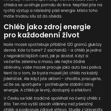
chleba se uvolňuje pomalu do krve. Nepřišel jste na
rychlý výstup a následný pád energie. Místo toho
máte trvalou sílu až do oběda.
Chléb jako zdroj energie
pro každodenní život
Naše mozek spotřebuje přibližně 120 gramů glukózy
denně. Kde to bere? Z sacharidů - a chléb je jedna
z nejpraktičtějších cest, jak je dostat. Když si
večeříte zeleninu a maso, ale nejíte žádné
obiloviny, vaše mozek pracuje jako auto bez paliva.
Není to o tom, že byste museli jíst chléb na každý
jídelníček. Ale když jste aktivní - chodíte, pracujete,
učíte se, sportujete - potřebujete stabilní zdroj
energie. A chléb je levný, dostupný a efektivní.
V Česku se lidé tradičně spoléhali na černý chléb z
žita. Ten má vyšší obsah vlákniny než pšeničný
chléb a podporuje zdravé střevo. Studie z Univerzity