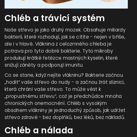
Chléb a trávicí systém
Naše střevo je jako druhý mozek. Obsahuje miliardy
bakterií, které rozhodují, jak se cítíte - nejen v břiše,
ale i v hlavě. Vláknina z celozrnného chleba je
potrava pro tyto dobré bakterie. Tyto mikroby
produkují krátké řetězce mastných kyselin, které
snižují záněty a podporují imunitu.
Co se stane, když nejíte vlákninu? Bakterie začnou
„hodit“ vaše střevo do nudy - a začnou žrát sliznici,
která chrání vaše střevo. To může vést k
„propustnému střevu“, což je předchůdce mnoha
chronických onemocnění. Chléb s vysokým
obsahem vlákniny je jednoduchý způsob, jak udržet
střevo zdravé - bez doplňků, bez léků, bez nákladů.
Chléb a nálada