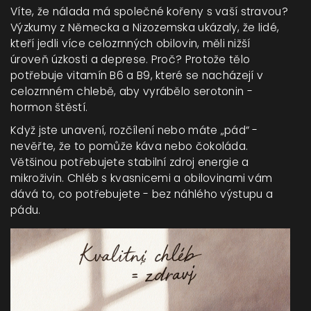
Víte, že nálada má společné kořeny s vaší stravou?
Výzkumy z Německa a Nizozemska ukázaly, že lidé,
kteří jedli více celozrnných obilovin, měli nižší
úroveň úzkosti a deprese. Proč? Protože tělo
potřebuje vitamín B6 a B9, které se nacházejí v
celozrnném chlebě, aby vyrábělo serotonin -
hormon štěstí.
Když jste unavení, rozčílení nebo máte „pád“ -
nevěřte, že to pomůže káva nebo čokoláda.
Většinou potřebujete stabilní zdroj energie a
mikroživin. Chléb s kvasnicemi a obilovinami vám
dává to, co potřebujete - bez náhlého výstupu a
pádu.