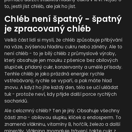
to, jestli jíst chléb, ale jak ho jíst.
Chléb není špatný - špatný
je zpracovaný chléb
Velká část lidí si myslí, že chléb způsobuje přibývání
na váze, zvýšenou hladinu cukru nebo záněty. Ale to
není chléb - to je bílý chléb z průmyslové výroby,
který obsahuje jen mouku z pšenice bez obilových
slupiček, přidaný cukr, konzervanty a umělé přísady.
Tenhle chléb je jako prázdná energie: rychle
vstřebávaný, rychle se vypaří, a pak máte hlad
znovu. A když ho jíte každý den, tělo se učí ukládat
tuk - protože neví, kdy přijde další porce rychlých
sacharidů.
Ale celozrnný chléb? Ten je jiný. Obsahuje všechny
části zrna - obilovou slupku, klíček a endosperm. To
znamená vlákninu, vitamíny B, hořčík, železo a další
minerály. Vláknina zpomaluje trávení, takže cukr z