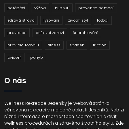
potápění
výživa
hubnutí
prevence nemocí
zdravá strava
lyžování
životní styl
fotbal
prevence
duševní zdraví
šnorchlování
pravidla fotbalu
fitness
spánek
triatlon
cvičení
pohyb
O nás
Wellness Rekreace Jeseníky je webová stránka
věnovaná rekreaci v malebné oblasti Jeseníků. Nabízí
různé informace o možnostech sportovních aktivit,
wellness procedurách a zdravého životního stylu. Zde