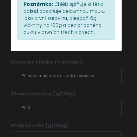
Poznámka:
Chléb splňuje kritéria,
pokud obsahuje celozrnnou mouku
jako první surovinu, alespoň 6g
vlákniny na 100g a bez přidaného
cukru v prvních třech slovech.
Suroviny chleba (v pořadí):
Obsah vlákniny (g/100g):
Přidaný cukr (g/100g):