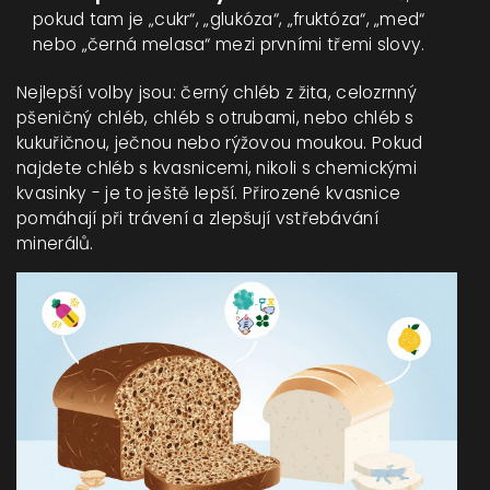
pokud tam je „cukr“, „glukóza“, „fruktóza“, „med“
nebo „černá melasa“ mezi prvními třemi slovy.
Nejlepší volby jsou: černý chléb z žita, celozrnný
pšeničný chléb, chléb s otrubami, nebo chléb s
kukuřičnou, ječnou nebo rýžovou moukou. Pokud
najdete chléb s kvasnicemi, nikoli s chemickými
kvasinky - je to ještě lepší. Přirozené kvasnice
pomáhají při trávení a zlepšují vstřebávání
minerálů.