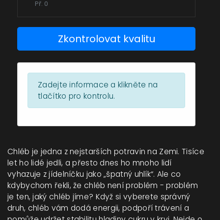
Zkontrolovat kvalitu
Zadejte informace a klikněte na
tlačítko pro kontrolu.
Chléb je jedna z nejstarších potravin na Zemi. Tisíce
let ho lidé jedli, a přesto dnes ho mnoho lidí
vyhazuje z jídelníčku jako „špatný uhlík“. Ale co
kdybychom řekli, že chléb není problém - problém
je ten, jaký chléb jíme? Když si vyberete správný
druh, chléb vám dodá energii, podpoří trávení a
pomůže udržet stabilitu hladiny cukru v krvi. Nejde o