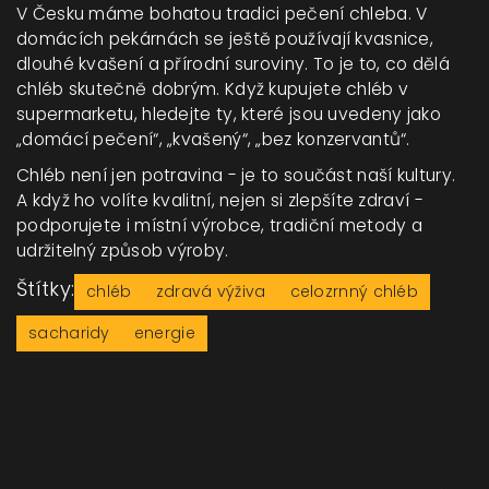
V Česku máme bohatou tradici pečení chleba. V
domácích pekárnách se ještě používají kvasnice,
dlouhé kvašení a přírodní suroviny. To je to, co dělá
chléb skutečně dobrým. Když kupujete chléb v
supermarketu, hledejte ty, které jsou uvedeny jako
„domácí pečení“, „kvašený“, „bez konzervantů“.
Chléb není jen potravina - je to součást naší kultury.
A když ho volíte kvalitní, nejen si zlepšíte zdraví -
podporujete i místní výrobce, tradiční metody a
udržitelný způsob výroby.
Štítky:
chléb
zdravá výživa
celozrnný chléb
sacharidy
energie