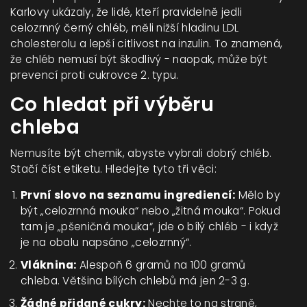
Karlovy ukázaly, že lidé, kteří pravidelně jedli
celozrnný černý chléb, měli nižší hladinu LDL
cholesterolu a lepší citlivost na inzulin. To znamená,
že chléb nemusí být škodlivý - naopak, může být
prevencí proti cukrovce 2. typu.
Co hledat při výběru
chleba
Nemusíte být chemik, abyste vybrali dobrý chléb.
Stačí číst etiketu. Hledejte tyto tři věci:
První slovo na seznamu ingrediencí:
Mělo by
být „celozrnná mouka“ nebo „žitná mouka“. Pokud
tam je „pšeničná mouka“, jde o bílý chléb - i když
je na obalu napsáno „celozrnný“.
Vláknina:
Alespoň 6 gramů na 100 gramů
chleba. Většina bílých chlebů má jen 2-3 g.
Žádné přidané cukry:
Nechte to na straně,