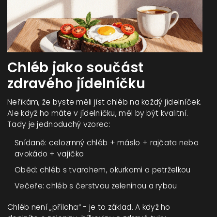
Chléb jako součást
zdravého jídelníčku
Neříkám, že byste měli jíst chléb na každý jídelníček.
Ale když ho máte v jídelníčku, měl by být kvalitní.
Tady je jednoduchý vzorec:
Snídaně: celozrnný chléb + máslo + rajčata nebo
avokádo + vajíčko
Oběd: chléb s tvarohem, okurkami a petrželkou
Večeře: chléb s čerstvou zeleninou a rybou
Chléb není „příloha“ - je to základ. A když ho