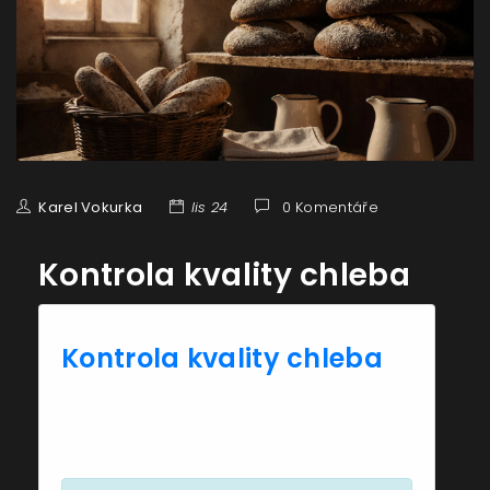
Karel Vokurka
lis 24
0 Komentáře
Kontrola kvality chleba
Kontrola kvality chleba
Zkontrolujte, zda váš chléb splňuje
zdravé kritéria založená na obsahu
surovin, vlákniny a cukru.