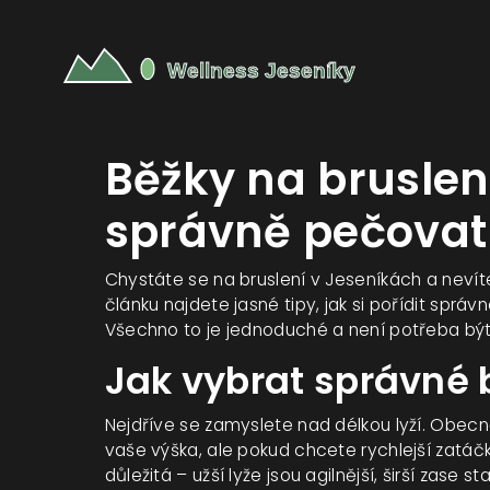
Běžky na bruslení
správně pečovat
Chystáte se na bruslení v Jeseníkách a nevíte
článku najdete jasné tipy, jak si pořídit správn
Všechno to je jednoduché a není potřeba být 
Jak vybrat správné 
Nejdříve se zamyslete nad délkou lyží. Obecně
vaše výška, ale pokud chcete rychlejší zatáčk
důležitá – užší lyže jsou agilnější, širší zase 