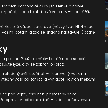
i. Moderní karbonové dříky jsou lehké a dobře
z
rozpočet, hledejte hliníkové varianty – jsou těžší,
vá klasická vázací soustava (názvy typu NNN nebo
ní s vašimi botami a zda se snadno nastavuje. Špatně
d
ky
u a prachu. Použijte měkký kartáč nebo speciální
osušte lyže, aby se zabránilo korozi.
 a studený sníh stačí lehký fluorovaný vosk, na
přebytečný vosk po zahřátí a vyhlaďte povrch měkkým
ně se podívejte, jestli není poškozený nebo
yže opravit v odborné dílně – jízda s poškozeným