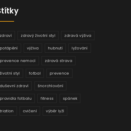
Štítky
zdraví
zdravý životní styl
zdravá výživa
potápění
výživa
hubnutí
lyžování
prevence nemocí
zdravá strava
životní styl
fotbal
prevence
duševní zdraví
šnorchlování
pravidla fotbalu
fitness
spánek
triatlon
cvičení
výběr lyží