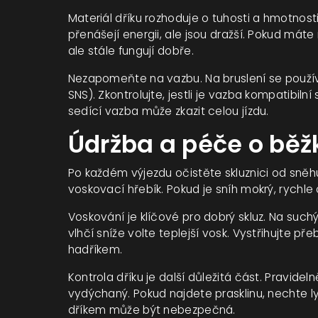
Materiál dříku rozhoduje o tuhosti a hmotnost
přenášejí energii, ale jsou dražší. Pokud máte 
ale stále fungují dobře.
Nezapomeňte na vazbu. Na bruslení se použí
SNS). Zkontrolujte, jestli je vazba kompatibil
sedící vazba může zkazit celou jízdu.
Údržba a péče o běž
Po každém výjezdu očistěte skluznici od sněh
voskovací hřebík. Pokud je sníh mokrý, rychle 
Voskování je klíčové pro dobrý skluz. Na suchý
vlhčí sníže volte teplejší vosk. Vystřihujte 
hadříkem.
Kontrola dříku je další důležitá část. Pravidel
vydýchaný. Pokud najdete prasklinu, nechte l
dříkem může být nebezpečná.