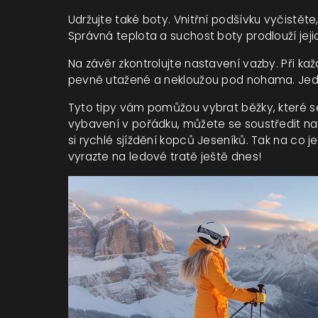
Udržujte také boty. Vnitřní podšívku vyčistě
Správná teplota a suchost boty prodlouží jejich
Na závěr zkontrolujte nastavení vazby. Při každ
pevně utažené a nekloužou pod nohama. Jedno
Tyto tipy vám pomůžou vybrat běžky, které sed
vybavení v pořádku, můžete se soustředit na 
si rychlé sjíždění kopců Jeseníků. Tak na c
vyrazte na ledové tratě ještě dnes!