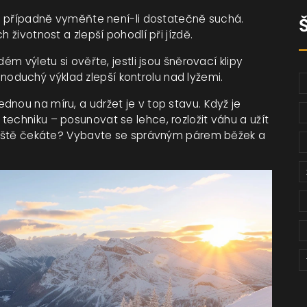
te, případně vyměňte není-li dostatečně suchá.
 životnost a zlepší pohodlí při jízdě.
ém výletu si ověřte, jestli jsou šněrovací klipy
duchý výklad zlepší kontrolu nad lyžemi.
nou na míru, a udržet je v top stavu. Když je
techniku – posunovat se lehce, rozložit váhu a užít
o ještě čekáte? Vybavte se správným párem běžek a