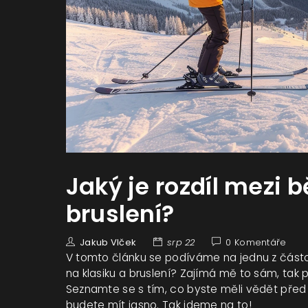
Jaký je rozdíl mezi 
bruslení?
Jakub Vlček
srp 22
0 Komentáře
V tomto článku se podíváme na jednu z částo 
na klasiku a bruslení? Zajímá mě to sám, tak
Seznamte se s tím, co byste měli vědět před 
budete mít jasno. Tak jdeme na to!