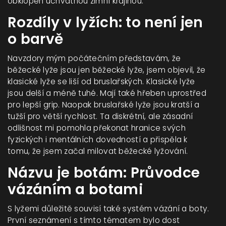
obklopen úchvatnou zimní krajinou.
Rozdíly v lyžích: to není jen
o barvě
Navzdory mým počátečním představám, že
běžecké lyže jsou jen běžecké lyže, jsem objevil, že
klasické lyže se liší od bruslařských. Klasické lyže
jsou delší a méně tuhé. Mají také hřeben uprostřed
pro lepší grip. Naopak bruslařské lyže jsou kratší a
tužší pro větší rychlost. Ta diskrétní, ale zásadní
odlišnost mi pomohla překonat hranice svých
fyzických i mentálních dovedností a přispěla k
tomu, že jsem začal milovat běžecké lyžování.
Názvu je botám: Průvodce
vázáním a botami
S lyžemi důležitě souvisí také systém vázání a boty.
První seznámení s tímto tématem bylo dost