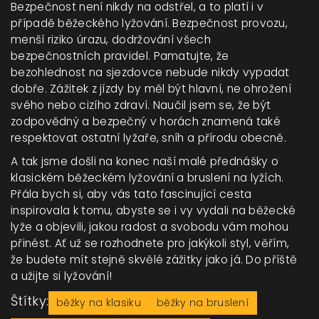
Bezpečnost není nikdy na odstřel, a to platí i v
případě běžeckého lyžování. Bezpečnost provozu,
menší riziko úrazu, dodržování všech
bezpečnostních pravidel. Pamatujte, že
bezohlednost na sjezdovce nebude nikdy vypadat
dobře. Zážitek z jízdy by měl být hlavní, ne ohrožení
svého nebo cizího zdraví. Naučil jsem se, že být
zodpovědný a bezpečný v horách znamená také
respektovat ostatní lyžaře, sníh a přírodu obecně.
A tak jsme došli na konec naší malé přednášky o
klasickém běžeckém lyžování a bruslení na lyžích.
Přála bych si, aby vás tato fascinující cesta
inspirovala k tomu, abyste se i vy vydali na běžecké
lyže a objevili, jakou radost a svobodu vám mohou
přinést. Ať už se rozhodnete pro jakýkoli styl, věřím,
že budete mít stejně skvělé zážitky jako já. Do příště
a užijte si lyžování!
Štítky:
běžky na klasiku
běžky na bruslení