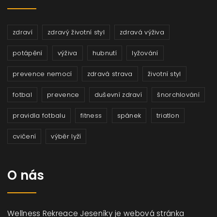
zdraví
zdravý životní styl
zdravá výživa
potápění
výživa
hubnutí
lyžování
prevence nemocí
zdravá strava
životní styl
fotbal
prevence
duševní zdraví
šnorchlování
pravidla fotbalu
fitness
spánek
triatlon
cvičení
výběr lyží
O nás
Wellness Rekreace Jeseníky je webová stránka