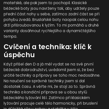
mateřské, ale pak jsem to pochopil. Klasické
běžecké boty jsou navrženy tak, aby udržely pouze
přední část nohy u sebe, zatímco zadní část se při
pohybu zvedá. Bruslařské boty naopak celou nohu
drží přišroubovanou k lyžím. To mi pomáhá u druhé
varianty dosáhnout rychlejšího a dynamičtějšího
tempa.
Cvičení a technika: klíč k
úspěchu
Když přišel den D a já měl vydat se na své první
běžecké dobrodružství, uvědomil jsem si, že bez
určité techniky a přípravy se toho moc nedosáhne.
Na naučení se správné techniky jsem si dal
dostatek času. A věřte mi, že stojí za to. Správná
technika a kondiční příprava se u obou stylů
běžeckého lyžování liší. Zatímco při klasickém
lyžování pracuje celé tělo harmonicky, při bruslení
je důležitá síla v nohou a stabilita v těle.