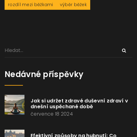
rozdíl mezi běžkami
výběr běžek
Nedávné příspěvky
Jak si udržet zdravé duševní zdraví v
dnešní uspěchané době
července 18 2024
Efektivní způsoby na hubnutí: Co