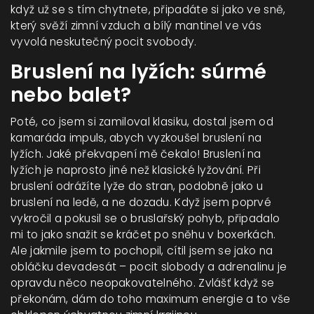
když už se s tím chytnete, připadáte si jako ve sně,
který svěží zimní vzduch a bílý mantinel ve vás
vyvolá neskutečný pocit svobody.
Bruslení na lyžích: súrmé
nebo balet?
Poté, co jsem si zamiloval klasiku, dostal jsem od
kamaráda impuls, abych vyzkoušel bruslení na
lyžích. Jaké překvapení mě čekalo! Bruslení na
lyžích je naprosto jiné než klasické lyžování. Při
bruslení odrážíte lyže do stran, podobně jako u
bruslení na ledě, a ne dozadu. Když jsem poprvé
vykročil a pokusil se o bruslařský pohyb, připadalo
mi to jako snažit se kráčet po sněhu v boxerkách.
Ale jakmile jsem to pochopil, cítil jsem se jako na
obláčku devadesát – pocit slobody a adrenalinu je
opravdu něco neopakovatelného. Zvlášť když se
překonám, dám do toho maximum energie a to vše