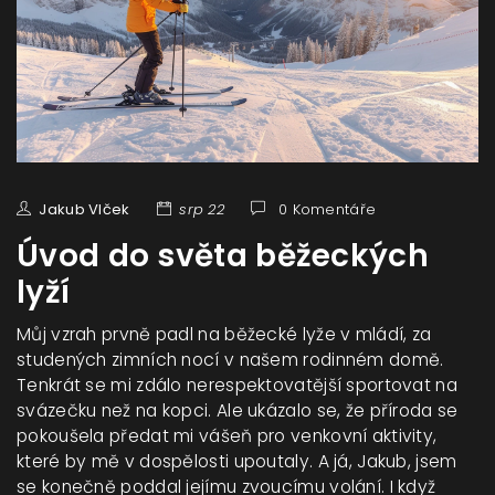
Jakub Vlček
srp 22
0 Komentáře
Úvod do světa běžeckých
lyží
Můj vzrah prvně padl na běžecké lyže v mládí, za
studených zimních nocí v našem rodinném domě.
Tenkrát se mi zdálo nerespektovatější sportovat na
svázečku než na kopci. Ale ukázalo se, že příroda se
pokoušela předat mi vášeň pro venkovní aktivity,
které by mě v dospělosti upoutaly. A já, Jakub, jsem
se konečně poddal jejímu zvoucímu volání. I když