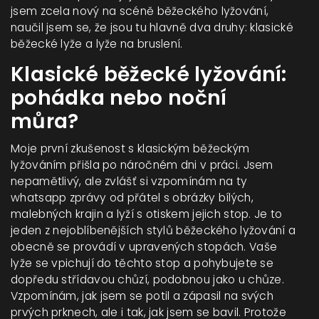
jsem zcela nový na scéně běžeckého lyžování,
naučil jsem se, že jsou tu hlavně dva druhy: klasické
běžecké lyže a lyže na bruslení.
Klasické běžecké lyžování:
pohádka nebo noční
můra?
Moje první zkušenost s klasickým běžeckým
lyžováním přišla po náročném dni v práci. Jsem
nepamětlivý, ale zvlášť si vzpomínám na ty
whatsapp zprávy od přátel s obrázky bílých,
malebných krajin a lyží s otiskem jejich stop. Je to
jeden z nejoblíbenějších stylů běžeckého lyžování a
obecně se provádí v upravených stopách. Vaše
lyže se vpichují do těchto stop a pohybujete se
dopředu střídavou chůzí, podobnou jako u chůze.
Vzpomínám, jak jsem se potil a zápasil na svých
prvých prknech, ale i tak, jak jsem se bavil. Protože