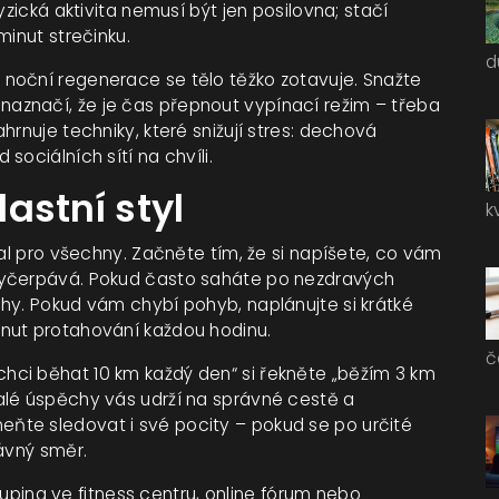
yzická aktivita nemusí být jen posilovna; stačí
minut strečinku.
d
noční regenerace se tělo těžko zotavuje. Snažte
ělu naznačí, že je čas přepnout vypínací režim – třeba
hrnuje techniky, které snižují stres: dechová
ociálních sítí na chvíli.
lastní styl
k
val pro všechny. Začněte tím, že si napíšete, co vám
vyčerpává. Pokud často saháte po nezdravých
hy. Pokud vám chybí pohyb, naplánujte si krátké
nut protahování každou hodinu.
č
to „chci běhat 10 km každý den“ si řekněte „běžím 3 km
alé úspěchy vás udrží na správné cestě a
ňte sledovat i své pocity – pokud se po určité
ávný směr.
skupina ve fitness centru, online fórum nebo