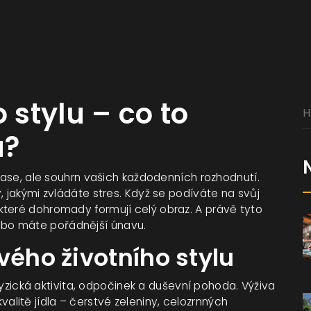
 stylu – co to
á?
 čase, ale souhrn vašich každodenních rozhodnutí.
, jakými zvládáte stres. Když se podíváte na svůj
které dohromady formují celý obraz. A právě tyto
, nebo máte pořádnější únavu.
vého životního stylu
 fyzická aktivita, odpočinek a duševní pohoda. Výživa
 kvalitě jídla – čerstvé zeleniny, celozrnných