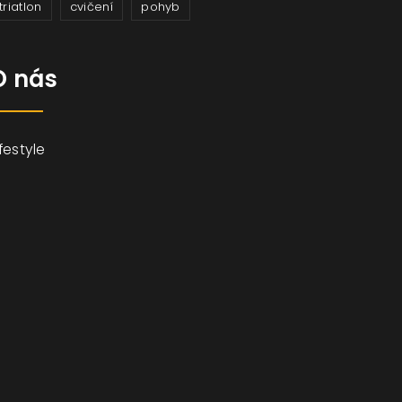
triatlon
cvičení
pohyb
O nás
ifestyle