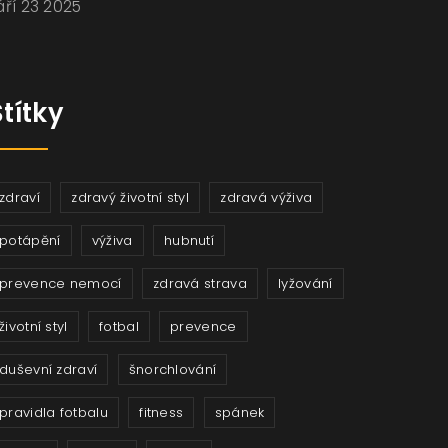
áří 23 2025
Štítky
zdraví
zdravý životní styl
zdravá výživa
potápění
výživa
hubnutí
prevence nemocí
zdravá strava
lyžování
životní styl
fotbal
prevence
duševní zdraví
šnorchlování
pravidla fotbalu
fitness
spánek