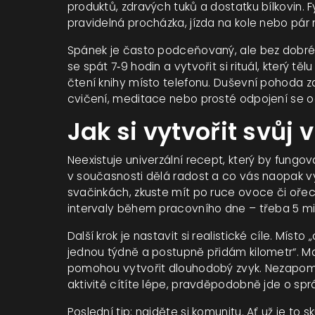
produktů, zdravých tuků a dostatku bílkovin. F
pravidelná procházka, jízda na kole nebo pár 
Spánek je často podceňovaný, ale bez dobré 
se spát 7‑9 hodin a vytvořit si rituál, který t
čtení knihy místo telefonu. Duševní pohoda za
cvičení, meditace nebo prosté odpojení se od s
Jak si vytvořit svůj v
Neexistuje univerzální recept, který by fungo
v současnosti dělá radost a co vás naopak 
svačinkách, zkuste mít po ruce ovoce či ořec
intervaly během pracovního dne – třeba 5 mi
Další krok je nastavit si realistické cíle. Mís
jednou týdně a postupně přidám kilometr“. M
pomohou vytvořit dlouhodobý zvyk. Nezapome
aktivitě cítíte lépe, pravděpodobně jde o spr
Poslední tip: najděte si komunitu. Ať už je to 