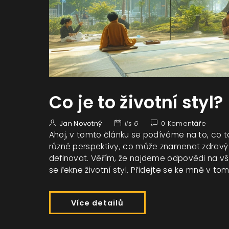
Co je to životní styl?
Jan Novotný
lis 6
0 Komentáře
Ahoj, v tomto článku se podíváme na to, co to
různé perspektivy, co může znamenat zdravý n
definovat. Věřím, že najdeme odpovědi na vše
se řekne životní styl. Přidejte se ke mně v to
Více detailů