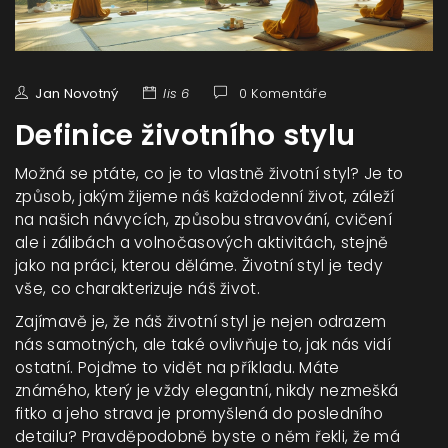
Jan Novotný
lis 6
0 Komentáře
Definice životního stylu
Možná se ptáte, co je to vlastně životní styl? Je to
způsob, jakým žijeme náš každodenní život, záleží
na našich návycích, způsobu stravování, cvičení
ale i zálibách a volnočasových aktivitách, stejně
jako na práci, kterou děláme. Životní styl je tedy
vše, co charakterizuje náš život.
Zajímavě je, že náš životní styl je nejen odrazem
nás samotných, ale také ovlivňuje to, jak nás vidí
ostatní. Pojďme to vidět na příkladu. Máte
známého, který je vždy elegantní, nikdy nezmešká
fitko a jeho strava je promyšlená do posledního
detailu? Pravděpodobně byste o něm řekli, že má