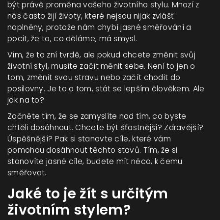
být právě proměna vašeho životního stylu. Mnozí z
nás často žijí životy, které nejsou nijak zvlášť
naplněny, protože nám chybí jasné směřování a
pocit, že to, co děláme, má smysl.
Vím, že to zní tvrdě, ale pokud chcete změnit svůj
životní styl, musíte začít měnit sebe. Není to jen o
tom, změnit svou stravu nebo začít chodit do
posilovny. Je to o tom, stát se lepším člověkem. Ale
jak na to?
Začněte tím, že se zamyslíte nad tím, co byste
chtěli dosáhnout. Chcete být šťastnější? Zdravější?
Úspěšnější? Pak si stanovte cíle, které vám
pomohou dosáhnout těchto stavů. Tím, že si
stanovíte jasné cíle, budete mít něco, k čemu
směřovat.
Jaké to je žít s určitým
životním stylem?