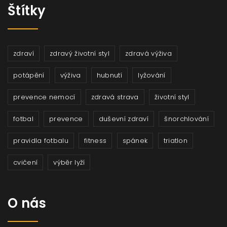
Štítky
zdraví
zdravý životní styl
zdravá výživa
potápění
výživa
hubnutí
lyžování
prevence nemocí
zdravá strava
životní styl
fotbal
prevence
duševní zdraví
šnorchlování
pravidla fotbalu
fitness
spánek
triatlon
cvičení
výběr lyží
O nás