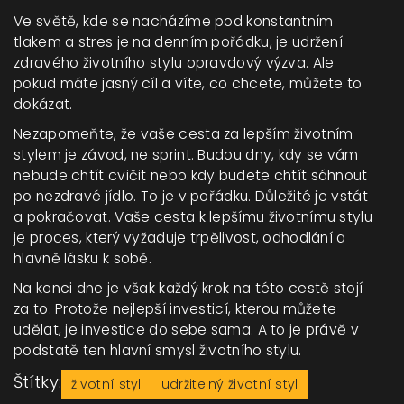
Ve světě, kde se nacházíme pod konstantním
tlakem a stres je na denním pořádku, je udržení
zdravého životního stylu opravdový výzva. Ale
pokud máte jasný cíl a víte, co chcete, můžete to
dokázat.
Nezapomeňte, že vaše cesta za lepším životním
stylem je závod, ne sprint. Budou dny, kdy se vám
nebude chtít cvičit nebo kdy budete chtít sáhnout
po nezdravé jídlo. To je v pořádku. Důležité je vstát
a pokračovat. Vaše cesta k lepšímu životnímu stylu
je proces, který vyžaduje trpělivost, odhodlání a
hlavně lásku k sobě.
Na konci dne je však každý krok na této cestě stojí
za to. Protože nejlepší investicí, kterou můžete
udělat, je investice do sebe sama. A to je právě v
podstatě ten hlavní smysl životního stylu.
Štítky:
životní styl
udržitelný životní styl