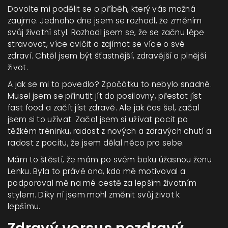
Dovolte mi podělit se o příběh, který vás možná
zaujme. Jednoho dne jsem se rozhodl, že změním
svůj životní styl. Rozhodl jsem se, že se začnu lépe
stravovat, více cvičit a zajímat se více o své
zdraví. Chtěl jsem být šťastnější, zdravější a plnější
život.
A jak se mi to povedlo? Zpočátku to nebylo snadné.
Musel jsem se přinutit jít do posilovny, přestat jíst
fast food a začít jíst zdravě. Ale jak čas šel, začal
jsem si to užívat. Začal jsem si užívat pocit po
těžkém tréninku, radost z nových a zdravých chutí a
radost z pocitu, že jsem dělal něco pro sebe.
Mám to štěstí, že mám po svém boku úžasnou ženu
Lenku. Byla to právě ona, kdo mě motivoval a
podporoval mě na mé cestě za lepším životním
stylem. Díky ní jsem mohl změnit svůj život k
lepšímu.