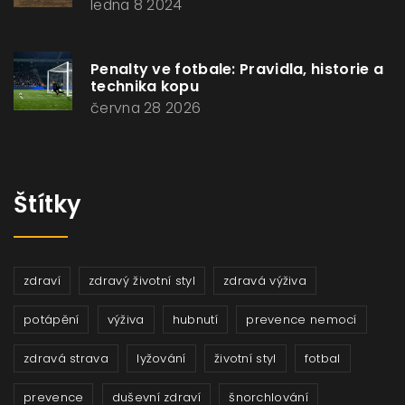
ledna 8 2024
Penalty ve fotbale: Pravidla, historie a
technika kopu
června 28 2026
Štítky
zdraví
zdravý životní styl
zdravá výživa
potápění
výživa
hubnutí
prevence nemocí
zdravá strava
lyžování
životní styl
fotbal
prevence
duševní zdraví
šnorchlování