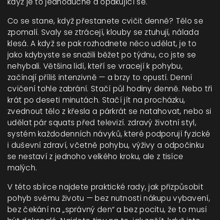
když je to jednoduché a opakující se.
Co se stane, když přestanete cvičit denně? Tělo se
zpomalí. Svaly se ztrácejí, klouby se ztuhují, nálada
klesá. A když se pak rozhodnete něco udělat, je to
jako kdybyste se snažili běžet po týdnu, co jste se
nehybali. Většina lidí, kteří se vracejí k pohybu,
začínají příliš intenzivně — a brzy to opustí. Denní
cvičení tohle zabrání. Stačí půl hodiny denně. Nebo tři
krát po deseti minutách. Stačí jít na procházku,
zvednout tělo z křesla a párkrát se natahovat, nebo si
udělat pár squats před televizí.
zdravý životní styl
,
systém každodenních návyků, které podporují fyzické
i duševní zdraví, včetně pohybu, výživy a odpočinku
se nestaví z jednoho velkého kroku, ale z tisíce
malých.
V této sbírce najdete praktické rady, jak přizpůsobit
pohyb svému životu — bez nutnosti nákupu vybavení,
bez čekání na „správný den“ a bez pocitu, že to musí