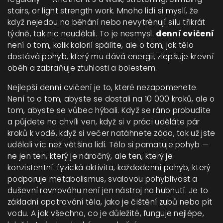
stairs, or light strength work.
Mnoho lidí si myslí, že
když nejedou na běhání nebo nevytrénují sílu třikrát
týdně, tak nic neudělali. To je nesmysl.
denní cvičení
není o tom, kolik kalorií spálíte, ale o tom, jak tělo
dostává pohyb, který mu dává energii, zlepšuje krevní
oběh a zabraňuje ztuhlosti a bolestem.
Nejlepší denní cvičení je to, které nezapomenete.
Není to o tom, abyste se dostali na 10 000 kroků, ale o
tom, abyste se vůbec hýbali. Když se ráno probudíte
a půjdete na chvíli ven, když si v práci uděláte pár
kroků k vodě, když si večer natáhnete záda, tak už jste
udělali víc než většina lidí. Tělo si pamatuje pohyb —
ne jen ten, který je náročný, ale ten, který je
konzistentní.
fyzická aktivita
,
každodenní pohyb, který
podporuje metabolismus, svalovou pohyblivost a
duševní rovnováhu
není jen nástroj na hubnutí. Je to
základní opatrování těla, jako je čištění zubů nebo pít
vodu. A jak všechno, co je důležité, funguje nejlépe,