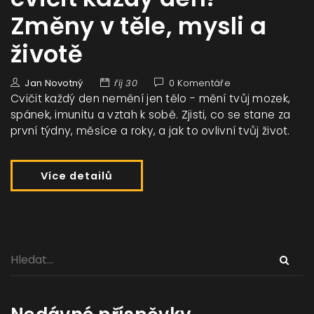
Změny v těle, mysli a
životě
Jan Novotný
říj 30
0 Komentáře
Cvičit každý den nemění jen tělo - mění tvůj mozek,
spánek, imunitu a vztah k sobě. Zjisti, co se stane za
první týdny, měsíce a roky, a jak to ovlivní tvůj život.
Více detailů