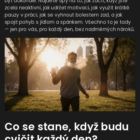
být dokonalé. Najdete tipy na to, jak začít, když jste
zcela neaktivní, jak udržet motivaci, jak využít krátké
pauzy v práci, jak se vyhnout bolestem zad, a jak
spojit pohyb s jídlom a spánkem. Všechno to je tady
— jen pro vás, pro každý den, bez nadměrných nároků.
Co se stane, když budu
cvičit každý den?