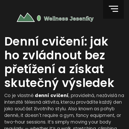
Denní cvičení: jak
ho zvládnout bez
přetížení a získat
skutečný výsledek
Co je vlastně
denní cvičení
,
pravidelná, nezávislá na
intenzitě tělesná aktivita, kterou provádíte každý den
jako součást životního stylu
. Also known as
pohyb
denně
, it doesn't require a gym, fancy equipment, or
two-hour sessions. It’s simply moving your body
regularly — whether it’s a walk, stretching, climbing