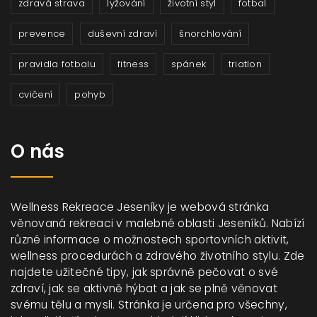
zdravá strava
lyžování
životní styl
fotbal
prevence
duševní zdraví
šnorchlování
pravidla fotbalu
fitness
spánek
triatlon
cvičení
pohyb
O nás
Wellness Rekreace Jeseníky je webová stránka
věnovaná rekreaci v malebné oblasti Jeseníků. Nabízí
různé informace o možnostech sportovních aktivit,
wellness procedurách a zdravého životního stylu. Zde
najdete užitečné tipy, jak správně pečovat o své
zdraví, jak se aktivně hýbat a jak se plně věnovat
svému tělu a mysli. Stránka je určena pro všechny,