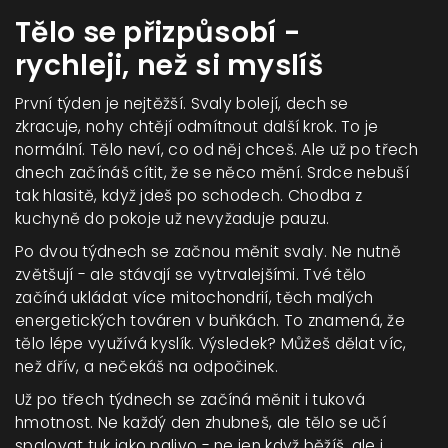
Tělo se přizpůsobí -
rychleji, než si myslíš
První týden je nejtěžší. Svaly bolejí, dech se
zkracuje, nohy chtějí odmítnout další krok. To je
normální. Tělo neví, co od něj chceš. Ale už po třech
dnech začínáš cítit, že se něco mění. Srdce nebuší
tak hlasitě, když jdeš po schodech. Chodba z
kuchyně do pokoje už nevyžaduje pauzu.
Po dvou týdnech se začnou měnit svaly. Ne nutně
zvětšují - ale stávají se vytrvalejšími. Tvé tělo
začíná ukládat více mitochondrií, těch malých
energetických továren v buňkách. To znamená, že
tělo lépe využívá kyslík. Výsledek? Můžeš dělat víc,
než dřív, a nečekáš na odpočinek.
Už po třech týdnech se začíná měnit i tuková
hmotnost. Ne každý den zhubneš, ale tělo se učí
spalovat tuk jako palivo - ne jen když běžíš, ale i