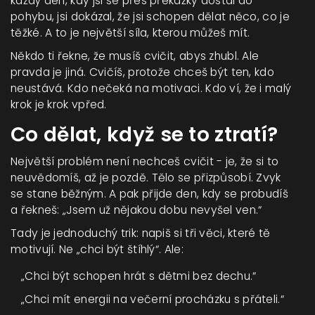
každý den, kdy jsi se přes překážky dostal do
pohybu, jsi dokázal, že jsi schopen dělat něco, co je
těžké. A to je největší síla, kterou můžeš mít.
Někdo ti řekne, že musíš cvičit, abys zhubl. Ale
pravda je jiná. Cvičíš, protože chceš být ten, kdo
neustává. Kdo nečeká na motivaci. Kdo ví, že i malý
krok je krok vpřed.
Co dělat, když se to ztratí?
Největší problém není nechceš cvičit - je, že si to
neuvědomíš, až je pozdě. Tělo se přizpůsobí. Zvyk
se stane běžným. A pak přijde den, kdy se probudíš
a řekneš: „Jsem už nějakou dobu nevyšel ven.“
Tady je jednoduchý trik: napiš si tři věci, které tě
motivují. Ne „chci být štíhlý“. Ale:
„Chci být schopen hrát s dětmi bez dechu.“
„Chci mít energii na večerní procházku s přáteli.“