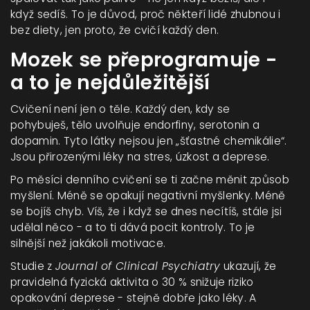
když sedíš. To je důvod, proč někteří lidé zhubnou i
bez diety, jen proto, že cvičí každý den.
Mozek se přeprogramuje -
a to je nejdůležitější
Cvičení není jen o těle. Každý den, kdy se
pohybuješ, tělo uvolňuje endorfiny, serotonin a
dopamin. Tyto látky nejsou jen „šťastné chemikálie“.
Jsou přirozenými léky na stres, úzkost a deprese.
Po měsíci denního cvičení se ti začne měnit způsob
myšlení. Méně se opakují negativní myšlenky. Méně
se bojíš chyb. Víš, že i když se dnes necítíš, stále jsi
udělal něco - a to ti dává pocit kontroly. To je
silnější než jakákoli motivace.
Studie z
Journal of Clinical Psychiatry
ukazují, že
pravidelná fyzická aktivita o 30 % snižuje riziko
opakování deprese - stejně dobře jako léky. A