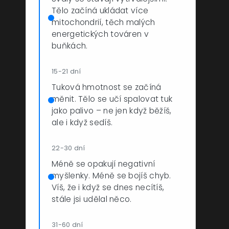
Tělo začíná ukládat více
mitochondrií, těch malých
energetických továren v
buňkách.
15-21 dní
Tuková hmotnost se začíná
měnit. Tělo se učí spalovat tuk
jako palivo – ne jen když běžíš,
ale i když sedíš.
22-30 dní
Méně se opakují negativní
myšlenky. Méně se bojíš chyb.
Víš, že i když se dnes necítíš,
stále jsi udělal něco.
31-60 dní