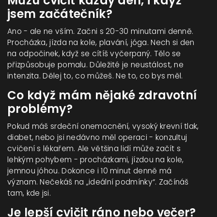
Můžu cvičit každý den, i když
jsem začátečník?
Ano - ale ne vším. Začni s 20-30 minutami denně.
Procházka, jízda na kole, plavání, jóga. Nech si den
na odpočinek, když se cítíš vyčerpaný. Tělo se
přizpůsobuje pomalu. Důležité je neustálost, ne
intenzita. Dělej to, co můžeš. Ne to, co bys měl.
Co když mám nějaké zdravotní
problémy?
Pokud máš srdeční onemocnění, vysoký krevní tlak,
diabet, nebo jsi nedávno měl operaci - konzultuj
cvičení s lékařem. Ale většina lidí může začít s
lehkým pohybem - procházkami, jízdou na kole,
jemnou jóhou. Dokonce i 10 minut denně má
význam. Nečekáš na „ideální podmínky“. Začínáš
tam, kde jsi.
Je lepší cvičit ráno nebo večer?