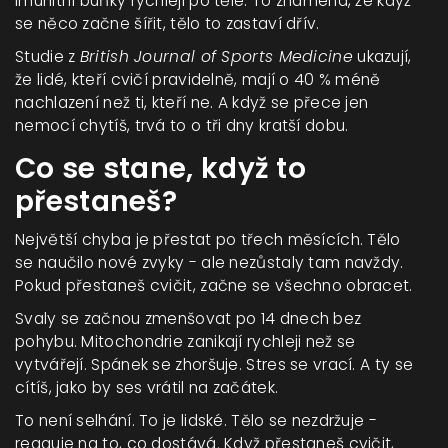
imunitní buňky rychleji po těle. To znamená, že když
se něco začne šířit, tělo to zastaví dřív.
Studie z
British Journal of Sports Medicine
ukazují,
že lidé, kteří cvičí pravidelně, mají o 40 % méně
nachlazení než ti, kteří ne. A když se přece jen
nemocí chytíš, trvá to o tři dny kratší dobu.
Co se stane, když to
přestaneš?
Největší chyba je přestat po třech měsících. Tělo
se naučilo nové zvyky - ale nezůstaly tam navždy.
Pokud přestaneš cvičit, začne se všechno obracet.
Svaly se začnou zmenšovat po 14 dnech bez
pohybu. Mitochondrie zanikají rychleji než se
vytvářejí. Spánek se zhoršuje. Stres se vrací. A ty se
cítíš, jako by ses vrátil na začátek.
To není selhání. To je lidské. Tělo se nezdržuje -
reaguje na to, co dostává. Když přestaneš cvičit,