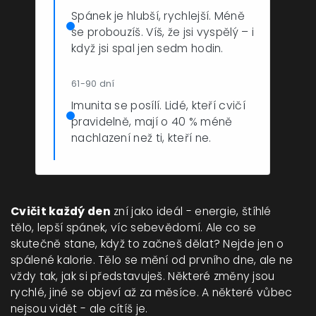
Spánek je hlubší, rychlejší. Méně
se probouzíš. Víš, že jsi vyspělý – i
když jsi spal jen sedm hodin.
61-90 dní
Imunita se posílí. Lidé, kteří cvičí
pravidelně, mají o 40 % méně
nachlazení než ti, kteří ne.
Cvičit každý den
zní jako ideál - energie, štíhlé
tělo, lepší spánek, víc sebevědomí. Ale co se
skutečně stane, když to začneš dělat? Nejde jen o
spálené kalorie. Tělo se mění od prvního dne, ale ne
vždy tak, jak si představuješ. Některé změny jsou
rychlé, jiné se objeví až za měsíce. A některé vůbec
nejsou vidět - ale cítíš je.