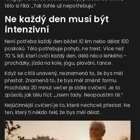
tělo si říká: „Tak tohle už nepotřebuju.“
Ne každý den musí být
intenzivní
Není potřeba každý den běžet 10 km nebo dělat 100
poskoků. Tělo potřebuje pohyb, ne trest. Více než
70 % lidí, kteří cvičí každý den, dělá něco lehkého -
procházky, jízda na kole, jógu, plavání, tance.
Když se cítíš unavený, neznamená to, že bys měl
přestat. Znamená to, že bys měl změnit formu.
Procházka 20 minut večer je stále cvičení. Je to
způsob, jak tělu říct: „Jsem tady. Neopouštím tě.“
Nejúčinnější cvičení je to, které nechceš přestat. Ne
ten, který ti někdo řekl, že bys měl dělat.