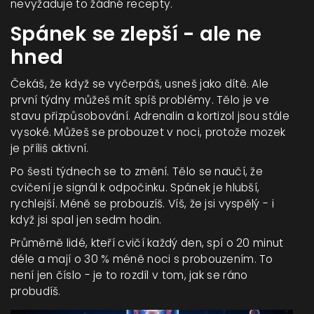
nevyžaduje to žádné recepty.
Spánek se zlepší - ale ne
hned
Čekáš, že když se vyčerpáš, usneš jako dítě. Ale
první týdny můžeš mít spíš problémy. Tělo je ve
stavu přizpůsobování. Adrenalin a kortizol jsou stále
vysoké. Můžeš se probouzet v noci, protože mozek
je příliš aktivní.
Po šesti týdnech se to změní. Tělo se naučí, že
cvičení je signál k odpočinku. Spánek je hlubší,
rychlejší. Méně se probouzíš. Víš, že jsi vyspělý - i
když jsi spal jen sedm hodin.
Průměrně lidé, kteří cvičí každý den, spí o 20 minut
déle a mají o 30 % méně noci s probouzením. To
není jen číslo - je to rozdíl v tom, jak se ráno
probudíš.