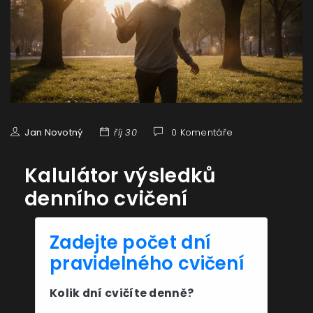
Jan Novotný
říj 30
0 Komentáře
Kalulátor výsledků
denního cvičení
Zadejte počet dní
pravidelného cvičení
Kolik dní cvičíte denně?