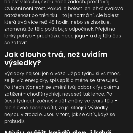
bolest v kloubu, svalu nebo zádech, přestávej.
Cvičení není trest. Pokud je bolest jen lehká svalová
nataženost po tréninku - to je normální. Ale bolest,
která trvá více než 48 hodin, nebo se zhoršuje,
znamená, že tělo potřebuje odpočinek. Přejdi na
lehký pohyb - procházku nebo jógu - a dej tělu čas
se zotavit.
Jak dlouho trvá, než uvidím
výsledky?
Výsledky nejsou jen o váze. Už po týdnu si všimneš,
že jsi víc energický, spíš spíš a méně se stresuješ.
Po třech týdnech se změní tvůj odpor k fyzickému
zatížení - chodíš rychleji, neseseš tak lehce. Po
šesti týdnech začneš vidět změny ve tvaru těla -
ale hlavně začneš cítit, že jsi silnější. Výsledky
nejsou v zrcadle. Jsou v tom, jak se cítíš, když se
probudíš.