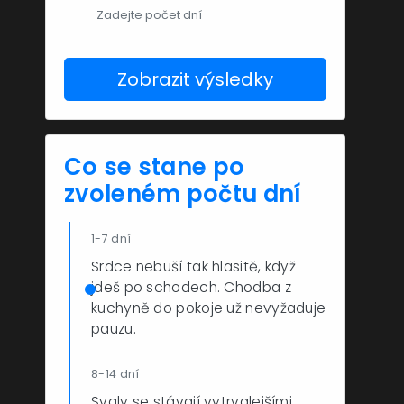
Zobrazit výsledky
Co se stane po
zvoleném počtu dní
1-7 dní
Srdce nebuší tak hlasitě, když
jdeš po schodech. Chodba z
kuchyně do pokoje už nevyžaduje
pauzu.
8-14 dní
Svaly se stávají vytrvalejšími.