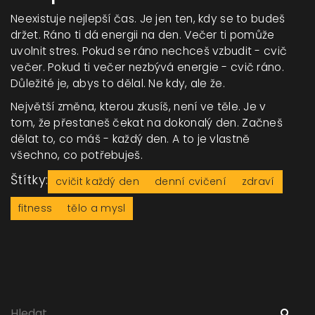
Neexistuje nejlepší čas. Je jen ten, kdy se to budeš
držet. Ráno ti dá energii na den. Večer ti pomůže
uvolnit stres. Pokud se ráno nechceš vzbudit - cvič
večer. Pokud ti večer nezbývá energie - cvič ráno.
Důležité je, abys to dělal. Ne kdy, ale že.
Největší změna, kterou zkusíš, není ve těle. Je v
tom, že přestaneš čekat na dokonalý den. Začneš
dělat to, co máš - každý den. A to je vlastně
všechno, co potřebuješ.
Štítky:
cvičit každý den
denní cvičení
zdraví
fitness
tělo a mysl