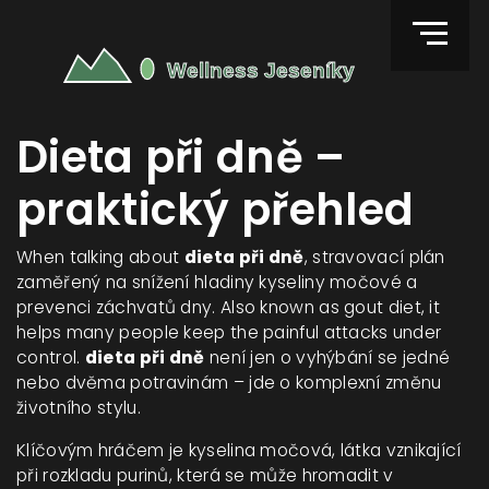
Dieta při dně –
praktický přehled
When talking about
dieta při dně
,
stravovací plán
zaměřený na snížení hladiny kyseliny močové a
prevenci záchvatů dny
. Also known as
gout diet
, it
helps many people keep the painful attacks under
control.
dieta při dně
není jen o vyhýbání se jedné
nebo dvěma potravinám – jde o komplexní změnu
životního stylu.
Klíčovým hráčem je
kyselina močová
,
látka vznikající
při rozkladu purinů, která se může hromadit v