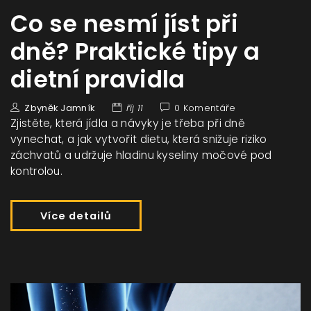
Co se nesmí jíst při
dně? Praktické tipy a
dietní pravidla
Zbyněk Jamník
říj 11
0 Komentáře
Zjistěte, která jídla a návyky je třeba při dně
vynechat, a jak vytvořit dietu, která snižuje riziko
záchvatů a udržuje hladinu kyseliny močové pod
kontrolou.
Více detailů