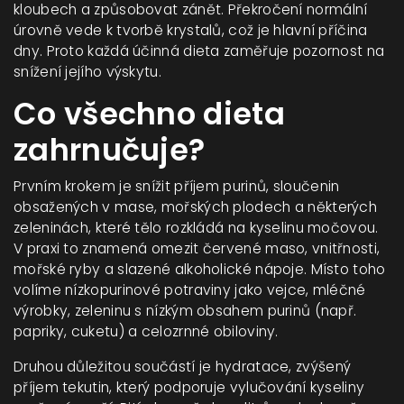
kloubech a způsobovat zánět
. Překročení normální
úrovně vede k tvorbě krystalů, což je hlavní příčina
dny. Proto každá účinná dieta zaměřuje pozornost na
snížení jejího výskytu.
Co všechno dieta
zahrnučuje?
Prvním krokem je snížit příjem
purinů
,
sloučenin
obsažených v mase, mořských plodech a některých
zeleninách, které tělo rozkládá na kyselinu močovou
.
V praxi to znamená omezit červené maso, vnitřnosti,
mořské ryby a slazené alkoholické nápoje. Místo toho
volíme nízkopurinové potraviny jako vejce, mléčné
výrobky, zeleninu s nízkým obsahem purinů (např.
papriky, cuketu) a celozrnné obiloviny.
Druhou důležitou součástí je
hydratace
,
zvýšený
příjem tekutin, který podporuje vylučování kyseliny