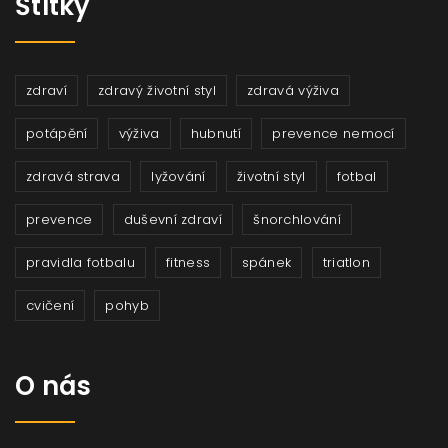
Štítky
zdraví
zdravý životní styl
zdravá výživa
potápění
výživa
hubnutí
prevence nemocí
zdravá strava
lyžování
životní styl
fotbal
prevence
duševní zdraví
šnorchlování
pravidla fotbalu
fitness
spánek
triatlon
cvičení
pohyb
O nás