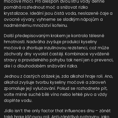
močové močí
. Pití alespoň dvou litrů vody denně
pomáhá rozřednout moč a snižovat riziko
krystalizace. Ideální jsou čistá voda, neslazené čaje a
ovocné vývary; vyhneme se sladkým nápojům a
nadměrnému množství kofeinu.
Další předepisovaným krokem je kontrola tělesné
hmotnosti. Nadváha zvyšuje produkci kyseliny
močové a zhoršuje inzulínovou rezistenci, což může
záchvaty dny vyvolat častěji. Kombinace vyvážené
stravy a pravidelného pohybu tak není jen o prevenci,
ale i o dlouhodobém snižování rizika.
Jednou z častých otázek je, zda alkohol hraje roli. Ano,
alkohol zvyšuje tvorbu kyseliny močové a zároveň
zpomaluje její vylučování. Pokud se rozhodnete pít,
volte mírně suché bílé víno nebo lehké pivo a vždy
doplňte vodu.
Jídlo isn’t the only factor that influences dnu – zánět
také hraje klíčovou roli. Anti‑zánětlivé potraviny, jako