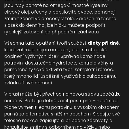
jsou ryby bohaté na omega‑3 mastné kyseliny,
olivový olej, ořechy a bobulovité ovoce, pomáhají
zmírnit zánětlivé procesy v těle. Zařazením těchto
složek do denního jídelníčku můžete podpořit
rychlejší zotavení po případném záchvatu.
Všechna tato opatření tvoří součást
diety při dně
,
která zahrnuje nejen omezení, ale i strategické
doplnění výživných látek. Správná kombinace
potravin, dostatečná hydratace, kontrola váhy a
přiměřená fyzická aktivita tvoří kompletní rámec,
který mnoho lidí úspěšně využívá k dlouhodobému
zvládnutí své nemoci.
V praxi může být přechod na novou stravu zpočátku
náročný. Proto je dobré začít postupně – například
týdně vyměnit jednu potravinu s vysokým obsahem
purinů za alternativu s nižším obsahem. Sledujte své
tělesné reakce, zapisujte si případné záchvaty a
konzultujte změny s odborníkem na výživu nebo