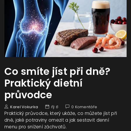
Co smíte jíst při dně?
Praktický dietní
průvodce
Karel Vokurka
říj 6
0 Komentáře
Praktický průvodce, který ukáže, co můžete jíst při
dně, jaké potraviny omezit a jak sestavit denní
menu pro snížení záchvatů.