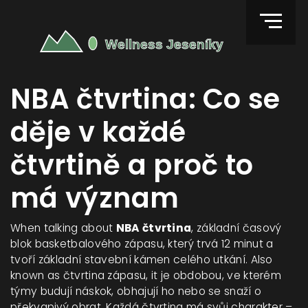
NBA čtvrtina: Co se
děje v každé
čtvrtině a proč to
má význam
When talking about
NBA čtvrtina
,
základní časový
blok basketbalového zápasu, který trvá 12 minut a
tvoří základní stavební kámen celého utkání
. Also
known as
čtvrtina zápasu
, it
je obdobou, ve kterém
týmy budují náskok, obhajují ho nebo se snaží o
překvapivý obrat
.
Každá čtvrtina má svůj charakter –