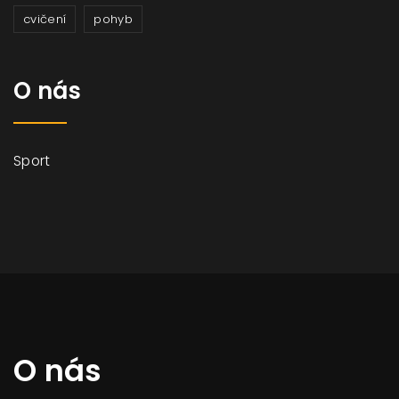
cvičení
pohyb
O nás
Sport
O nás