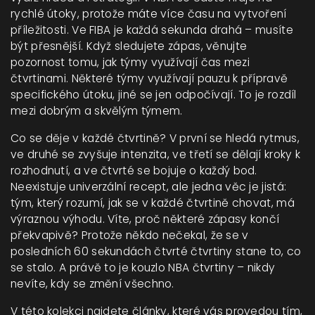
rychlé útoky, protože máte více času na vytvoření
příležitosti. Ve FIBA je každá sekunda drahá – musíte
být přesnější. Když sledujete zápas, věnujte
pozornost tomu, jak týmy využívají čas mezi
čtvrtinami. Některé týmy využívají pauzu k přípravě
specifického útoku, jiné se jen odpočívají. To je rozdíl
mezi dobrým a skvělým týmem.
Co se děje v každé čtvrtině? V první se hledá rytmus,
ve druhé se zvyšuje intenzita, ve třetí se dělají kroky k
rozhodnutí, a ve čtvrté se bojuje o každý bod.
Neexistuje univerzální recept, ale jedna věc je jistá:
tým, který rozumí, jak se v každé čtvrtině chovat, má
výraznou výhodu. Víte, proč některé zápasy končí
překvapivě? Protože někdo nečekal, že se v
posledních 60 sekundách čtvrté čtvrtiny stane to, co
se stalo. A právě to je kouzlo NBA čtvrtiny – nikdy
nevíte, kdy se změní všechno.
V této kolekci najdete články, které vás provedou tím,