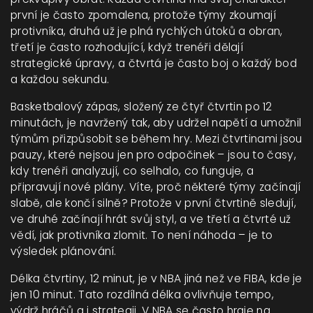
první je často zpomalena, protože týmy zkoumají
protivníka, druhá už je plná rychlých útoků a obran,
třetí je často rozhodující, když trenéři dělají
strategické úpravy, a čtvrtá je často boj o každý bod
a každou sekundu.
Basketbalový zápas
,
složený ze čtyř čtvrtin po 12
minutách, je navržený tak, aby udržel napětí a umožnil
týmům přizpůsobit se během hry
.
Mezi čtvrtinami jsou
pauzy, které nejsou jen pro odpočinek – jsou to časy,
kdy trenéři analyzují, co selhalo, co funguje, a
připravují nové plány. Víte, proč některé týmy začínají
slabě, ale končí silně? Protože v první čtvrtině sledují,
ve druhé začínají hrát svůj styl, a ve třetí a čtvrté už
vědí, jak protivníka zlomit. To není náhoda – je to
výsledek plánování.
Délka čtvrtiny
,
12 minut, je v NBA jiná než ve FIBA, kde je
jen 10 minut
. Tato rozdílná délka ovlivňuje tempo,
výdrž hráčů a i strategii. V NBA se často hraje na