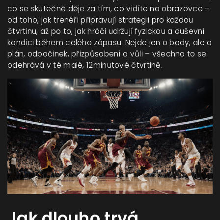
co se skutečně děje za tím, co vidíte na obrazovce –
od toho, jak trenéři připravují strategii pro každou
čtvrtinu, až po to, jak hráči udržují fyzickou a duševní
kondici během celého zápasu. Nejde jen o body, ale o
plán, odpočinek, přizpůsobení a vůli – všechno to se
odehrává v té malé, 12minutové čtvrtině.
Jak dlouho trvá