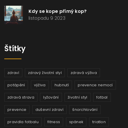
Kdy se kope přímý kop?
listopadu 9 2023
Štítky
zdraví
zdravý životní styl
zdravá výživa
potápění
výživa
hubnutí
prevence nemocí
zdravá strava
lyžování
životní styl
fotbal
prevence
duševní zdraví
šnorchlování
pravidla fotbalu
fitness
spánek
triatlon