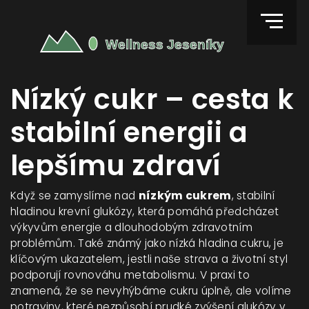
Nízký cukr – cesta k
stabilní energii a
lepšímu zdraví
Když se zamyslíme nad
nízkým cukrem
,
stabilní
hladinou krevní glukózy, která pomáhá předcházet
výkyvům energie a dlouhodobým zdravotním
problémům
. Také známý jako
nízká hladina cukru
,
je
klíčovým ukazatelem, jestli naše strava a životní styl
podporují rovnováhu metabolismu
. V praxi to
znamená, že se nevyhýbáme cukru úplně, ale volíme
potraviny, které nezpůsobí prudké zvýšení glukózy v