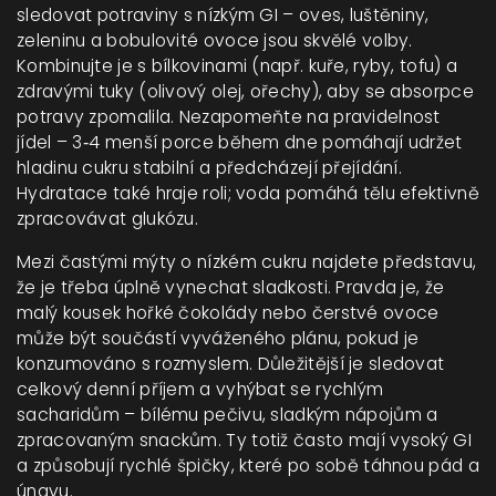
sledovat potraviny s nízkým GI – oves, luštěniny,
zeleninu a bobulovité ovoce jsou skvělé volby.
Kombinujte je s bílkovinami (např. kuře, ryby, tofu) a
zdravými tuky (olivový olej, ořechy), aby se absorpce
potravy zpomalila. Nezapomeňte na pravidelnost
jídel – 3‑4 menší porce během dne pomáhají udržet
hladinu cukru stabilní a předcházejí přejídání.
Hydratace také hraje roli; voda pomáhá tělu efektivně
zpracovávat glukózu.
Mezi častými mýty o nízkém cukru najdete představu,
že je třeba úplně vynechat sladkosti. Pravda je, že
malý kousek hořké čokolády nebo čerstvé ovoce
může být součástí vyváženého plánu, pokud je
konzumováno s rozmyslem. Důležitější je sledovat
celkový denní příjem a vyhýbat se rychlým
sacharidům – bílému pečivu, sladkým nápojům a
zpracovaným snackům. Ty totiž často mají vysoký GI
a způsobují rychlé špičky, které po sobě táhnou pád a
únavu.