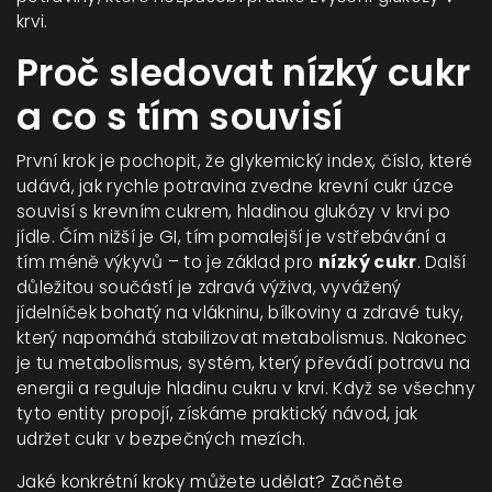
krvi.
Proč sledovat nízký cukr
a co s tím souvisí
První krok je pochopit, že
glykemický index
,
číslo, které
udává, jak rychle potravina zvedne krevní cukr
úzce
souvisí s
krevním cukrem
,
hladinou glukózy v krvi po
jídle
. Čím nižší je GI, tím pomalejší je vstřebávání a
tím méně výkyvů – to je základ pro
nízký cukr
. Další
důležitou součástí je
zdravá výživa
,
vyvážený
jídelníček bohatý na vlákninu, bílkoviny a zdravé tuky
,
který napomáhá stabilizovat metabolismus. Nakonec
je tu
metabolismus
,
systém, který převádí potravu na
energii a reguluje hladinu cukru v krvi
. Když se všechny
tyto entity propojí, získáme praktický návod, jak
udržet cukr v bezpečných mezích.
Jaké konkrétní kroky můžete udělat? Začněte