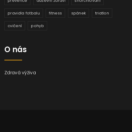
prevence
duševní zdraví
šnorchlování
pravidla fotbalu
fitness
spánek
triatlon
cvičení
pohyb
O nás
Zdravá výživa