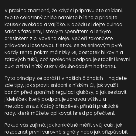
V praxi to znamená, že když si připravujete snídani,
zvolte celozrnný chléb namísto bílého a přidejte
kousek avokáda a vajíčko. K obědu si dejte quinoa
salát s fazolemi, listovým špenátem a lehkým
dresinkem z olivového oleje. Večeři zakončete
grilovanou lososovou filetkou se zeleninovým pyré.
Každý tento pokrm má nízký GI, dostatek bílkovin a
zdravých tuků, což společně podporuje
stabilní krevní
cukr
a tím i nízký cukr v dlouhodobém horizontu.
Tyto principy se odráží i v našich článcích – najdete
zde tipy, jak spravit snídani s nízkým GI, jak využít
banán před spaním k regulaci glukózy, a jak sestavit
jídelníček, který podporuje zdravou výživu a
metabolismus. Každý příspěvek přináší praktické
rady, které můžete aplikovat hned po přečtení.
Pokud vás zajímá, jak konkrétně měřit svůj cukr, jak
rozpoznat první varovné signály nebo jak přizpůsobit