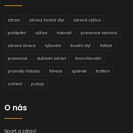
zdraví
zdravý životní styl
zdravá výživa
potápění
výživa
hubnutí
prevence nemocí
zdravá strava
lyžování
životní styl
fotbal
prevence
duševní zdraví
šnorchlování
pravidla fotbalu
fitness
spánek
triatlon
cvičení
pohyb
O nás
Sport a zdraví