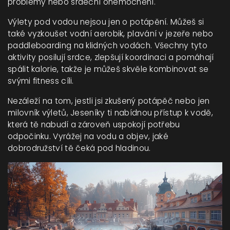
problémy nebo srdeční onemocnění.
Výlety pod vodou nejsou jen o potápění. Můžeš si
také vyzkoušet vodní aerobik, plavání v jezeře nebo
paddleboarding na klidných vodách. Všechny tyto
aktivity posilují srdce, zlepšují koordinaci a pomáhají
spálit kalorie, takže je můžeš skvěle kombinovat se
svými fitness cíli.
Nezáleží na tom, jestli jsi zkušený potápěč nebo jen
milovník výletů, Jeseníky ti nabídnou přístup k vodě,
která tě nabudí a zároveň uspokojí potřebu
odpočinku. Vyrážej na vodu a objev, jaké
dobrodružství tě čeká pod hladinou.