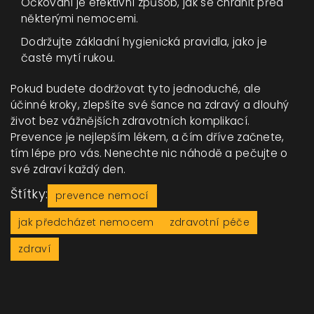
Očkování je efektivní způsob, jak se chránit před
některými nemocemi.
Dodržujte základní hygienická pravidla, jako je
časté mytí rukou.
Pokud budete dodržovat tyto jednoduché, ale
účinné kroky, zlepšíte své šance na zdravý a dlouhý
život bez vážnějších zdravotních komplikací.
Prevence je nejlepším lékem, a čím dříve začnete,
tím lépe pro vás. Nenechte nic náhodě a pečujte o
své zdraví každý den.
Štítky:
prevence nemocí
jak předcházet nemocem
zdravotní péče
zdraví