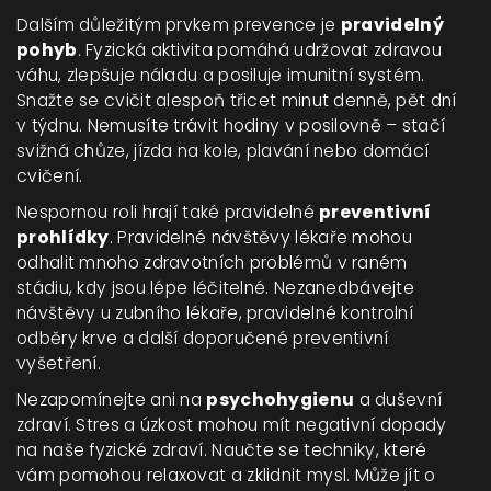
Dalším důležitým prvkem prevence je
pravidelný
pohyb
. Fyzická aktivita pomáhá udržovat zdravou
váhu, zlepšuje náladu a posiluje imunitní systém.
Snažte se cvičit alespoň třicet minut denně, pět dní
v týdnu. Nemusíte trávit hodiny v posilovně – stačí
svižná chůze, jízda na kole, plavání nebo domácí
cvičení.
Nespornou roli hrají také pravidelné
preventivní
prohlídky
. Pravidelné návštěvy lékaře mohou
odhalit mnoho zdravotních problémů v raném
stádiu, kdy jsou lépe léčitelné. Nezanedbávejte
návštěvy u zubního lékaře, pravidelné kontrolní
odběry krve a další doporučené preventivní
vyšetření.
Nezapomínejte ani na
psychohygienu
a duševní
zdraví. Stres a úzkost mohou mít negativní dopady
na naše fyzické zdraví. Naučte se techniky, které
vám pomohou relaxovat a zklidnit mysl. Může jít o