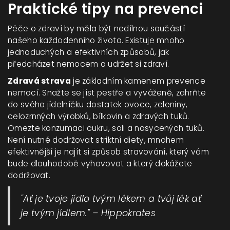
Praktické tipy na prevenci
Péče o zdraví by měla být nedílnou součástí
našeho každodenního života. Existuje mnoho
jednoduchých a efektivních způsobů, jak
předcházet nemocem a udržet si zdraví.
Zdravá strava
je základním kamenem prevence
nemocí. Snažte se jíst pestře a vyváženě, zahrňte
do svého jídelníčku dostatek ovoce, zeleniny,
celozrnných výrobků, bílkovin a zdravých tuků.
Omezte konzumaci cukru, soli a nasycených tuků.
Není nutné dodržovat striktní diety, mnohem
efektivnější je najít si způsob stravování, který vám
bude dlouhodobě vyhovovat a který dokážete
dodržovat.
"Ať je tvoje jídlo tvým lékem a tvůj lék ať
je tvým jídlem." – Hippokrates