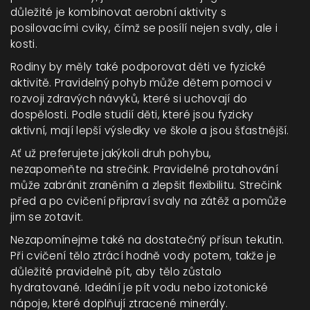
důležité je kombinovat aerobní aktivity s
posilovacími cviky, čímž se posílí nejen svaly, ale i
kosti.
Rodiny by měly také podporovat děti ve fyzické
aktivitě. Pravidelný pohyb může dětem pomoci v
rozvoji zdravých návyků, které si uchovají do
dospělosti. Podle studií děti, které jsou fyzicky
aktivní, mají lepší výsledky ve škole a jsou šťastnější.
Ať už preferujete jakýkoli druh pohybu,
nezapomeňte na strečink. Pravidelné protahování
může zabránit zraněním a zlepšit flexibilitu. Strečink
před a po cvičení připraví svaly na zátěž a pomůže
jim se zotavit.
Nezapomínejme také na dostatečný přísun tekutin.
Při cvičení tělo ztrácí hodně vody potem, takže je
důležité pravidelně pít, aby tělo zůstalo
hydratované. Ideální je pít vodu nebo izotonické
nápoje, které doplňují ztracené minerály.