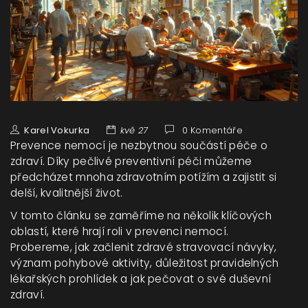
Karel Vokurka
kvě 27
0 Komentáře
Prevence nemocí je nezbytnou součástí péče o
zdraví. Díky pečlivé preventivní péči můžeme
předcházet mnoha zdravotním potížím a zajistit si
delší, kvalitnější život.
V tomto článku se zaměříme na několik klíčových
oblastí, které hrají roli v prevenci nemocí.
Probereme, jak začlenit zdravé stravovací návyky,
význam pohybové aktivity, důležitost pravidelných
lékařských prohlídek a jak pečovat o své duševní
zdraví.