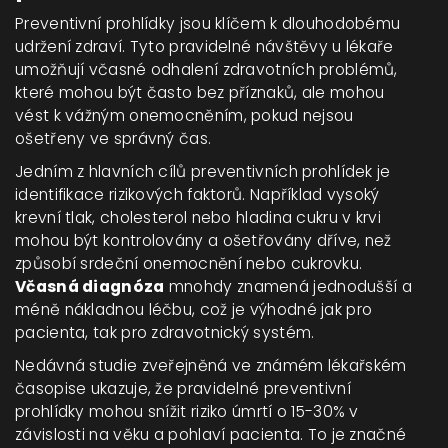
Preventivní prohlídky jsou klíčem k dlouhodobému
udržení zdraví. Tyto pravidelné návštěvy u lékaře
umožňují včasné odhalení zdravotních problémů,
které mohou být často bez příznaků, ale mohou
vést k vážným onemocněním, pokud nejsou
ošetřeny ve správný čas.
Jedním z hlavních cílů preventivních prohlídek je
identifikace rizikových faktorů. Například vysoký
krevní tlak, cholesterol nebo hladina cukru v krvi
mohou být kontrolovány a ošetřovány dříve, než
způsobí srdeční onemocnění nebo cukrovku.
Včasná diagnóza
mnohdy znamená jednodušší a
méně nákladnou léčbu, což je výhodné jak pro
pacienta, tak pro zdravotnický systém.
Nedávná studie zveřejněná ve známém lékařském
časopise ukazuje, že pravidelné preventivní
prohlídky mohou snížit riziko úmrtí o 15-30% v
závislosti na věku a pohlaví pacienta. To je značné