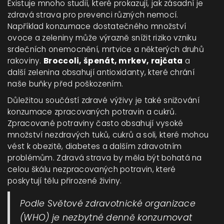
Existuje mnoho studií, které prokazují, jak zásadní je
zdravá strava pro prevenci různých nemocí.
Například konzumace dostatečného množství
ovoce a zeleniny může výrazně snížit riziko vzniku
srdečních onemocnění, mrtvice a některých druhů
rakoviny.
Broccoli, špenát, mrkev, rajčata
a
další zelenina obsahují antioxidanty, které chrání
naše buňky před poškozením.
Důležitou součástí zdravé výživy je také snižování
konzumace zpracovaných potravin a cukrů.
Zpracované potraviny často obsahují vysoké
množství nezdravých tuků, cukrů a soli, které mohou
vést k obezitě, diabetes a dalším zdravotním
problémům. Zdravá strava by měla být bohatá na
celou škálu nezpracovaných potravin, které
poskytují tělu přirozené živiny.
Podle Světové zdravotnické organizace
(WHO) je nezbytné denně konzumovat