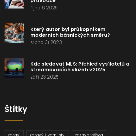
průvodce
října 6 2025
Který autor byl průkopníkem
moderních básnických směru?
srpna 31 2023
Kde sledovat MLS: Přehled vysílatelů a
streamovacích služeb v2025
září 23 2025
Štítky
zdraví
zdravý životní styl
zdravá výživa