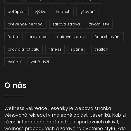
potápění
výživa
hubnutí
lyžování
prevence nemocí
zdravá strava
životní styl
fotbal
prevence
duševní zdraví
šnorchlování
pravidla fotbalu
fitness
spánek
triatlon
cvičení
výběr lyží
O nás
Wellness Rekreace Jeseníky je webová stránka
věnovaná rekreaci v malebné oblasti Jeseníků. Nabízí
různé informace o možnostech sportovních aktivit,
wellness procedurách a zdravého životního stylu. Zde