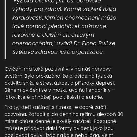
"Fyzická aktivita přináší obrovské
výhody pro zdraví. Kromě snížení rizika
kardiovaskulárních onemocnění může
také pomoci předcházet cukrovce,
rakovině a dalším chronickým
onemocněním," uvádí Dr. Fiona Bull ze
Světové zdravotnické organizace.
Cvičení má také pozitivní vliv na náš nervový
systém. Bylo prokázáno, že pravidelná fyzická
aktivita snižuje stres, úzkost a příznaky depresí.
Během cvičení se v mozku uvolňují endorfiny –
látky, které přinášejí pocit štěstí a euforie.
Pro ty, kteří začínají s fitness, je dobré začít
pozvolna. Zařadit si do denního režimu alespoň 30
minut chůze denně je skvělý začátek. Postupně
můžete přidávat další formy cvičení, jako jsou
posilovací cviky, jízda na kole nebo jóga. Velmi