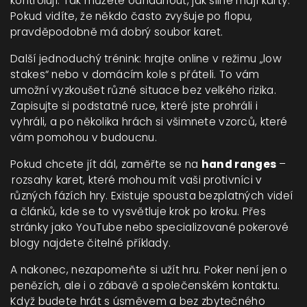
kontrolují. Tak můžete odhadnout, jak silné mají karty.
Pokud vidíte, že někdo často zvyšuje po flopu,
pravděpodobně má dobrý soubor karet.
Další jednoduchý trénink: hrajte online v režimu „low
stakes“ nebo v domácím kole s přáteli. To vám
umožní vyzkoušet různé situace bez velkého rizika.
Zapisujte si podstatné ruce, které jste prohráli i
vyhráli, a po několika hrách si všimnete vzorců, které
vám pomohou v budoucnu.
Pokud chcete jít dál, zaměřte se na
hand ranges
–
rozsahy karet, které mohou mít vaši protivníci v
různých fázích hry. Existuje spousta bezplatných videí
a článků, kde se to vysvětluje krok po kroku. Přes
stránky jako YouTube nebo specializované pokerové
blogy najdete čitelné příklady.
A nakonec, nezapomeňte si užít hru. Poker není jen o
penězích, ale i o zábavě a společenském kontaktu.
Když budete hrát s úsměvem a bez zbytečného