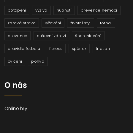
potápění
výživa
hubnutí
prevence nemocí
zdravá strava
lyžování
životní styl
fotbal
prevence
duševní zdraví
šnorchlování
pravidla fotbalu
fitness
spánek
triatlon
cvičení
pohyb
O nás
Online hry