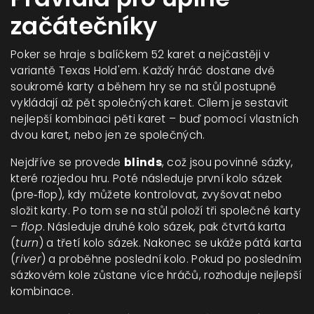
začátečníky
Poker se hraje s balíčkem 52 karet a nejčastěji v
variantě Texas Hold'em. Každý hráč dostane dvě
soukromé karty a během hry se na stůl postupně
vykládají až pět společných karet. Cílem je sestavit
nejlepší kombinaci pěti karet – buď pomocí vlastních
dvou karet, nebo jen ze společných.
Nejdříve se provede
blinds
, což jsou povinné sázky,
které rozjedou hru. Poté následuje první kolo sázek
(pre‑flop), kdy můžete kontrolovat, zvyšovat nebo
složit karty. Po tom se na stůl položí tři společné karty
–
flop
. Následuje druhé kolo sázek, pak čtvrtá karta
(
turn
) a třetí kolo sázek. Nakonec se ukáže pátá karta
(
river
) a proběhne poslední kolo. Pokud po posledním
sázkovém kole zůstane více hráčů, rozhoduje nejlepší
kombinace.