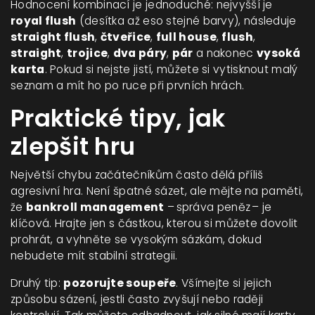
Hodnocení kombinací je jednoduché: nejvyšší je
royal flush
(desítka až eso stejné barvy), následuje
straight flush
,
čtveřice
,
full house
,
flush
,
straight
,
trojice
,
dva páry
,
pár
a nakonec
vysoká
karta
. Pokud si nejste jistí, můžete si vytisknout malý
seznam a mít ho po ruce při prvních hrách.
Praktické tipy, jak
zlepšit hru
Největší chybu začátečníkům často dělá příliš
agresivní hra. Není špatné sázet, ale mějte na paměti,
že
bankroll management
– správa peněz – je
klíčová. Hrajte jen s částkou, kterou si můžete dovolit
prohrát, a vyhněte se vysokým sázkám, dokud
nebudete mít stabilní strategii.
Druhý tip:
pozorujte soupeře
. Všímejte si jejich
způsobu sázení, jestli často zvyšují nebo raději